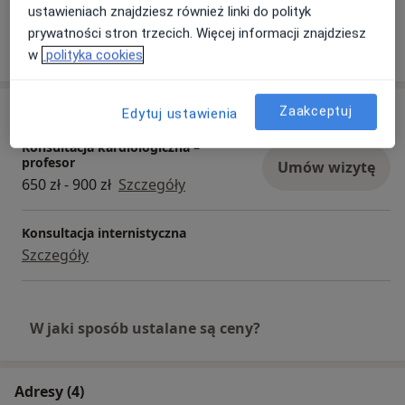
ustawieniach znajdziesz również linki do polityk
prywatności stron trzecich. Więcej informacji znajdziesz
Pokaż więcej
o doświadczeniu
w
polityka cookies
Usługi i ceny
Zaakceptuj
Edytuj ustawienia
Konsultacja kardiologiczna –
profesor
Umów wizytę
650 zł - 900 zł
Szczegóły
Konsultacja internistyczna
Szczegóły
W jaki sposób ustalane są ceny?
Adresy (4)