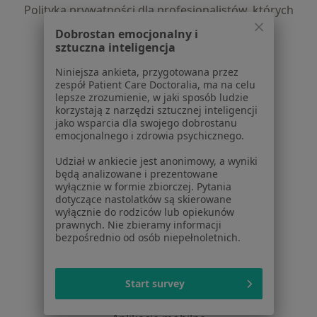
Polityka prywatności dla profesjonalistów, których
dane pozyskaliśmy samodzielnie
Dobrostan emocjonalny i
Polityka cookies
sztuczna inteligencja
Jak działają wyniki wyszukiwania
Niniejsza ankieta, przygotowana przez
Dostępność
zespół Patient Care Doctoralia, ma na celu
O nas
lepsze zrozumienie, w jaki sposób ludzie
korzystają z narzędzi sztucznej inteligencji
Praca
Rekrutujemy!
jako wsparcia dla swojego dobrostanu
Partnerzy
emocjonalnego i zdrowia psychicznego.
Centrum prasowe
Udział w ankiecie jest anonimowy, a wyniki
Kontakt
będą analizowane i prezentowane
wyłącznie w formie zbiorczej. Pytania
Dla pacjentów
dotyczące nastolatków są skierowane
wyłącznie do rodziców lub opiekunów
Lekarze
prawnych. Nie zbieramy informacji
Placówki medyczne
bezpośrednio od osób niepełnoletnich.
Pytania i odpowiedzi
Usługi i zabiegi
Start survey
Choroby
Pomoc