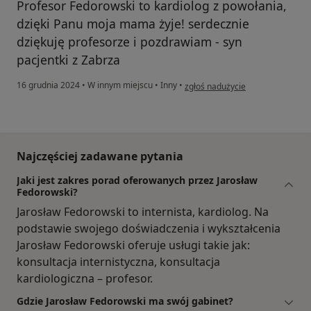
Profesor Fedorowski to kardiolog z powołania,
dzięki Panu moja mama żyje! serdecznie
dziękuję profesorze i pozdrawiam - syn
pacjentki z Zabrza
w opinii użytkownika Mariusz.Sz
16 grudnia 2024
•
W innym miejscu
•
Inny
•
zgłoś nadużycie
Najczęściej zadawane pytania
Jaki jest zakres porad oferowanych przez Jarosław
Fedorowski?
Jarosław Fedorowski to internista, kardiolog. Na
podstawie swojego doświadczenia i wykształcenia
Jarosław Fedorowski oferuje usługi takie jak:
konsultacja internistyczna, konsultacja
kardiologiczna – profesor.
Gdzie Jarosław Fedorowski ma swój gabinet?