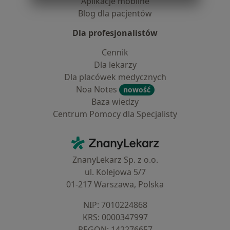
Aplikacje mobilne
Blog dla pacjentów
Dla profesjonalistów
Cennik
Dla lekarzy
Dla placówek medycznych
Noa Notes
nowość
Baza wiedzy
Centrum Pomocy dla Specjalisty
Kontakt
ZnanyLekarz - Strona główna
ZnanyLekarz Sp. z o.o.
ul. Kolejowa 5/7
01-217 Warszawa, Polska
NIP: ⁠7010224868
KRS: ⁠0000347997
REGON: ⁠142276657