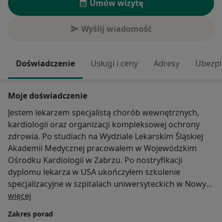
Umów wizytę
Wyślij wiadomość
Doświadczenie
Usługi i ceny
Adresy
Ubezpi
Moje doświadczenie
Jestem lekarzem specjalistą chorób wewnętrznych,
kardiologii oraz organizacji kompleksowej ochrony
zdrowia. Po studiach na Wydziale Lekarskim Śląskiej
Akademii Medycznej pracowałem w Wojewódzkim
Ośrodku Kardiologii w Zabrzu. Po nostryfikacji
dyplomu lekarza w USA ukończyłem szkolenie
specjalizacyjne w szpitalach uniwersyteckich w Nowym
O mnie
Jorku i Savannah. Przez wiele lat pracowałem w USA
więcej
jako samodzielny lekarz specjalista, szef
Zakres porad
departamentu medycyny i członek zarządu do spraw