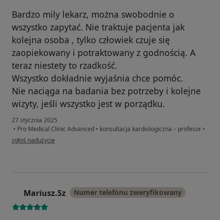
Bardzo mily lekarz, można swobodnie o
wszystko zapytać. Nie traktuje pacjenta jak
kolejna osoba , tylko człowiek czuje się
zaopiekowany i potraktowany z godnością. A
teraz niestety to rzadkość.
Wszystko dokładnie wyjaśnia chce pomóc.
Nie naciąga na badania bez potrzeby i kolejne
wizyty, jeśli wszystko jest w porządku.
27 stycznia 2025
•
Pro Medical Clinic Advanced
•
konsultacja kardiologiczna – profesor
•
w opinii użytkownika Aneczka
zgłoś nadużycie
Mariusz.Sz
Numer telefonu zweryfikowany
M