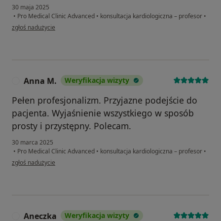
30 maja 2025
•
Pro Medical Clinic Advanced
•
konsultacja kardiologiczna – profesor
•
w opinii użytkownika Barbara
zgłoś nadużycie
Anna M.
Weryfikacja wizyty
A
Pełen profesjonalizm. Przyjazne podejście do
pacjenta. Wyjaśnienie wszystkiego w sposób
prosty i przystępny. Polecam.
30 marca 2025
•
Pro Medical Clinic Advanced
•
konsultacja kardiologiczna – profesor
•
w opinii użytkownika Anna M.
zgłoś nadużycie
Aneczka
Weryfikacja wizyty
A