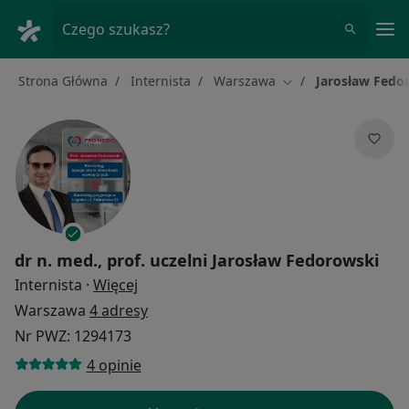
Me
Czego szukasz?
Strona Główna
Internista
Warszawa
Jarosław Fedo
Zmień miasto
dr n. med., prof. uczelni
Jarosław Fedorowski
O specjalizacjach
Internista
·
Więcej
Warszawa
4 adresy
Nr PWZ: 1294173
4 opinie