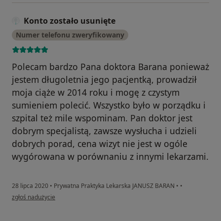
Konto zostało usunięte
Numer telefonu zweryfikowany
Polecam bardzo Pana doktora Barana ponieważ
jestem długoletnia jego pacjentką, prowadził
moja ciąże w 2014 roku i mogę z czystym
sumieniem polecić. Wszystko było w porządku i
szpital też mile wspominam. Pan doktor jest
dobrym specjalistą, zawsze wysłucha i udzieli
dobrych porad, cena wizyt nie jest w ogóle
wygórowana w porównaniu z innymi lekarzami.
28 lipca 2020
•
Prywatna Praktyka Lekarska JANUSZ BARAN
•
•
w opinii użytkownika Konto zostało usunięte
zgłoś nadużycie