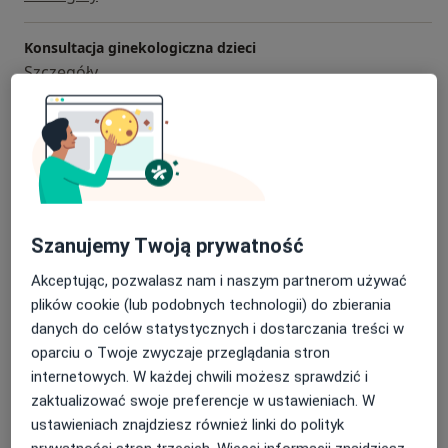
Konsultacja ginekologiczna dzieci
Szczegóły
Antykoncepcja
Szczegóły
Badania ginekologiczne
Szczegóły
Szanujemy Twoją prywatność
Akceptując, pozwalasz nam i naszym partnerom używać
Cytologia
Szczegóły
plików cookie (lub podobnych technologii) do zbierania
danych do celów statystycznych i dostarczania treści w
oparciu o Twoje zwyczaje przeglądania stron
+ 5 usług
internetowych. W każdej chwili możesz sprawdzić i
zaktualizować swoje preferencje w ustawieniach. W
W jaki sposób ustalane są ceny?
ustawieniach znajdziesz również linki do polityk