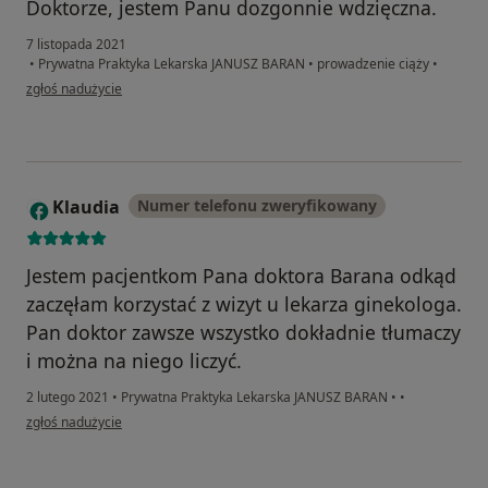
Doktorze, jestem Panu dozgonnie wdzięczna.
7 listopada 2021
•
Prywatna Praktyka Lekarska JANUSZ BARAN
•
prowadzenie ciąży
•
w opinii użytkownika A.B.
zgłoś nadużycie
Klaudia
Numer telefonu zweryfikowany
K
Jestem pacjentkom Pana doktora Barana odkąd
zaczęłam korzystać z wizyt u lekarza ginekologa.
Pan doktor zawsze wszystko dokładnie tłumaczy
i można na niego liczyć.
2 lutego 2021
•
Prywatna Praktyka Lekarska JANUSZ BARAN
•
•
w opinii użytkownika Klaudia
zgłoś nadużycie