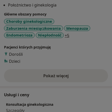
oraz piątki od godziny 15:00
Położnictwo i ginekologia
W gabinecie posiada sprzęt do wykonania badania
USG oraz do krioterapii.
Główne obszary pomocy
Choroby ginekologiczne
Zaburzenia miesiączkowania
Menopauza
a11y_sr_more_disease
Endometrioza
Niepłodność
+5
Pacjenci których przyjmuję
Dorośli
Dzieci
Pokaż więcej
o doświadczeniu
Usługi i ceny
Konsultacja ginekologiczna
Szczegóły