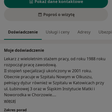
Pokaż dane kontaktowe
Poproś o wizytę
Doświadczenie
Usługi i ceny
Adresy
Ubezpi
Moje doświadczenie
Lekarz z wieloletnim stażem pracy, od roku 1988 roku
rozpoczął pracę zawodową.
II stopień specjalizacji ukończony w 2001 roku.
Obecnie pracuje w Szpitalu Nowym w Olkuszu,
pełniący dyżur również w Szpitalu w Katowicach przy
ul. Łubinowej 3 oraz w Śląskim Instytucie Matki i
Noworodka w Chorzowie.
O mnie
Swój prywatny gabinet prowadzi od 2001 roku w
więcej
Olkuszu przy ul. Nowa 13, gdzie przyjmuje we wtorki
Zakres porad