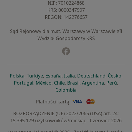
NIP: ⁠7010224868
KRS: ⁠0000347997
REGON: ⁠142276657
Sąd Rejonowy dla m.st. Warszawy w Warszawie XII
Wydział Gospodarczy KRS
Facebook
otwiera się w nowej karcie
otwiera się w nowej karcie
otwiera się w nowej karcie
otwiera się w nowej karcie
otwiera się w nowej karci
otwiera się
otwi
Polska
,
Türkiye
,
España
,
Italia
,
Deutschland
,
Česko
,
otwiera się w nowej karcie
otwiera się w nowej karcie
otwiera się w nowej karcie
otwiera się w nowej kar
otwiera się 
otwier
Portugal
,
México
,
Chile
,
Brasil
,
Argentina
,
Perú
,
otwiera się w nowej karc
Colombia
Płatności kartą
ROZPORZĄDZENIE (UE) 2022/2065 (DSA) art. 24:
15.395.179 użytkowników/miesiąc - Czerwiec 2026