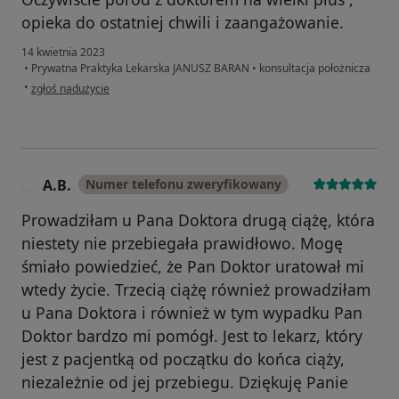
opieka do ostatniej chwili i zaangażowanie.
14 kwietnia 2023
•
Prywatna Praktyka Lekarska JANUSZ BARAN
•
konsultacja położnicza
w opinii użytkownika Angelika
•
zgłoś nadużycie
A.B.
Numer telefonu zweryfikowany
A
Prowadziłam u Pana Doktora drugą ciążę, która
niestety nie przebiegała prawidłowo. Mogę
śmiało powiedzieć, że Pan Doktor uratował mi
wtedy życie. Trzecią ciążę również prowadziłam
u Pana Doktora i również w tym wypadku Pan
Doktor bardzo mi pomógł. Jest to lekarz, który
jest z pacjentką od początku do końca ciąży,
niezależnie od jej przebiegu. Dziękuję Panie