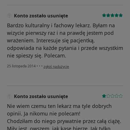
Konto zostało usunięte
Bardzo kulturalny i fachowy lekarz. Byłam na
wizycie pierwszy raz i na prawdę jestem pod
wrażeniem. Interesuje się pacjentką,
odpowiada na każde pytania i przede wszystkim
nie spieszy się. Polecam.
w opinii użytkownika Konto zostało usunięte
25 listopada 2014
•
•
•
zgłoś nadużycie
Konto zostało usunięte
Nie wiem czemu ten lekarz ma tyle dobrych
opinii. Ja nikomu nie polecam!
Chodziłam do niego prywatnie przez całą ciążę.
Miły jest, owszem, jak kasę bierze. Jak tylko