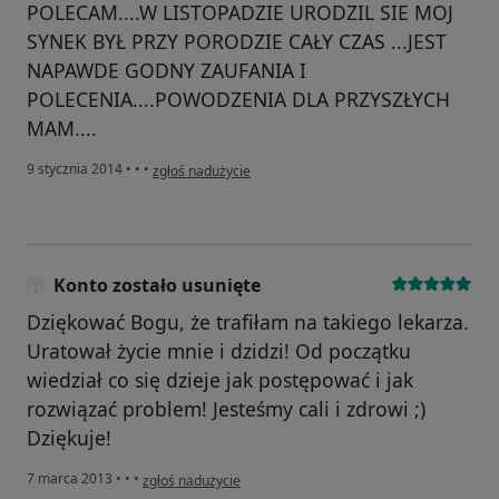
POLECAM....W LISTOPADZIE URODZIL SIE MOJ
SYNEK BYŁ PRZY PORODZIE CAŁY CZAS ...JEST
NAPAWDE GODNY ZAUFANIA I
POLECENIA....POWODZENIA DLA PRZYSZŁYCH
MAM....
w opinii użytkownika joker037
9 stycznia 2014
•
•
•
zgłoś nadużycie
Konto zostało usunięte
Dziękować Bogu, że trafiłam na takiego lekarza.
Uratował życie mnie i dzidzi! Od początku
wiedział co się dzieje jak postępować i jak
rozwiązać problem! Jesteśmy cali i zdrowi ;)
Dziękuje!
w opinii użytkownika Konto zostało usunięte
7 marca 2013
•
•
•
zgłoś nadużycie