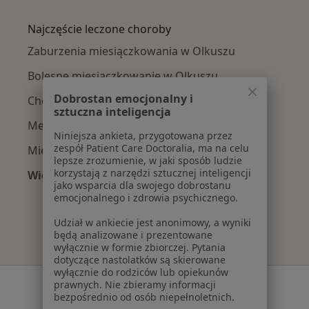
Więcej w kategorii: W pobliżu Olkusza
Najczęście leczone choroby
Zaburzenia miesiączkowania w Olkuszu
Bolesne miesiączkowanie w Olkuszu
Dobrostan emocjonalny i
Choroby ginekologiczne w Olkuszu
sztuczna inteligencja
Menopauza w Olkuszu
Niniejsza ankieta, przygotowana przez
zespół Patient Care Doctoralia, ma na celu
Mięśniaki macicy w Olkuszu
lepsze zrozumienie, w jaki sposób ludzie
korzystają z narzędzi sztucznej inteligencji
Więcej (15)
jako wsparcia dla swojego dobrostanu
Więcej w kategorii: Najczęście leczone chorob
emocjonalnego i zdrowia psychicznego.
Udział w ankiecie jest anonimowy, a wyniki
będą analizowane i prezentowane
wyłącznie w formie zbiorczej. Pytania
dotyczące nastolatków są skierowane
wyłącznie do rodziców lub opiekunów
Serwis
prawnych. Nie zbieramy informacji
bezpośrednio od osób niepełnoletnich.