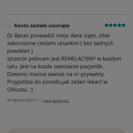
Konto zostało usunięte
Dr Baran prowadzil moje dwie ciąże, obie
zakonczone cieciem cesarkim ( bez żadnych
powikłań )
szczerze polecam jest REWELACYJNY w kazdym
calu. Jest na kazde zawolanie pacjentki.
Dzwonic mozna zawsze na nr prywatny.
Przyjeżdza do porodu,jak zaden lekarz w
Olkuszu. :)
w opinii użytkownika Konto zostało usunięte
29 stycznia 2013
•
•
•
zgłoś nadużycie