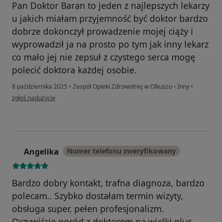
Pan Doktor Baran to jeden z najlepszych lekarzy
u jakich miałam przyjemność być doktor bardzo
dobrze dokonczył prowadzenie mojej ciąży i
wyprowadził ja na prosto po tym jak inny lekarz
co mało jej nie zepsuł z czystego serca mogę
polecić doktora każdej osobie.
8 października 2025
•
Zespół Opieki Zdrowotnej w Olkuszu
•
Inny
•
w opinii użytkownika Pacjent
zgłoś nadużycie
Angelika
Numer telefonu zweryfikowany
A
Bardzo dobry kontakt, trafna diagnoza, bardzo
polecam.. Szybko dostałam termin wizyty,
obsługa super, pełen profesjonalizm.
Oczywiście poród z doktorem na wielki plus ,