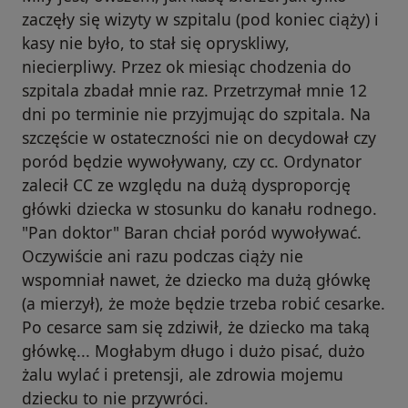
zaczęły się wizyty w szpitalu (pod koniec ciąży) i
kasy nie było, to stał się opryskliwy,
niecierpliwy. Przez ok miesiąc chodzenia do
szpitala zbadał mnie raz. Przetrzymał mnie 12
dni po terminie nie przyjmując do szpitala. Na
szczęście w ostateczności nie on decydował czy
poród będzie wywoływany, czy cc. Ordynator
zalecił CC ze względu na dużą dysproporcję
główki dziecka w stosunku do kanału rodnego.
"Pan doktor" Baran chciał poród wywoływać.
Oczywiście ani razu podczas ciąży nie
wspomniał nawet, że dziecko ma dużą główkę
(a mierzył), że może będzie trzeba robić cesarke.
Po cesarce sam się zdziwił, że dziecko ma taką
główkę... Mogłabym długo i dużo pisać, dużo
żalu wylać i pretensji, ale zdrowia mojemu
dziecku to nie przywróci.