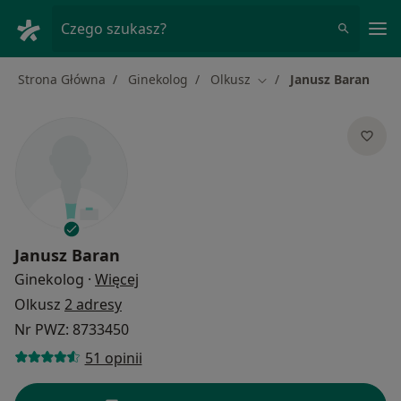
Me
Czego szukasz?
Strona Główna
Ginekolog
Olkusz
Janusz Baran
Zmień miasto
Janusz Baran
O specjalizacjach
Ginekolog
·
Więcej
Olkusz
2 adresy
Nr PWZ: 8733450
51 opinii