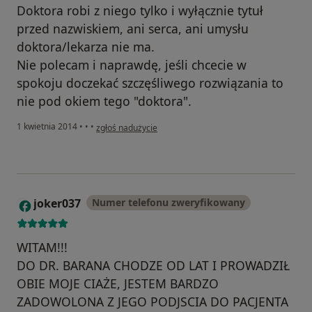
Doktora robi z niego tylko i wyłącznie tytuł
przed nazwiskiem, ani serca, ani umysłu
doktora/lekarza nie ma.
Nie polecam i naprawdę, jeśli chcecie w
spokoju doczekać szczęśliwego rozwiązania to
nie pod okiem tego "doktora".
w opinii użytkownika Konto zostało usunięte
1 kwietnia 2014
•
•
•
zgłoś nadużycie
joker037
Numer telefonu zweryfikowany
J
WITAM!!!
DO DR. BARANA CHODZE OD LAT I PROWADZIŁ
OBIE MOJE CIAŻE, JESTEM BARDZO
ZADOWOLONA Z JEGO PODJSCIA DO PACJENTA