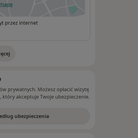
 mapę
wiera się w nowej karcie
t przez internet
ęcej
adresie
h
ntów prywatnych. Możesz opłacić wizytę
ę, który akceptuje Twoje ubezpieczenie.
według ubezpieczenia