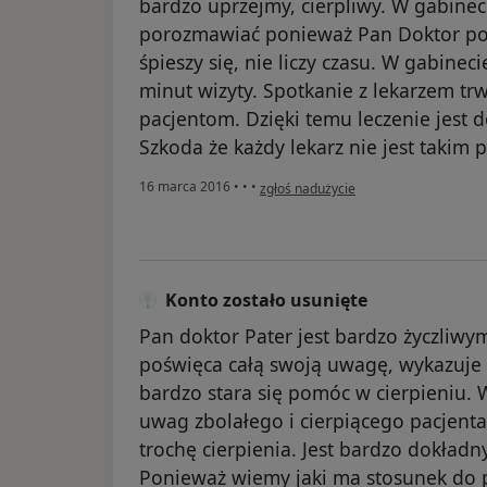
bardzo uprzejmy, cierpliwy. W gabine
porozmawiać ponieważ Pan Doktor poś
śpieszy się, nie liczy czasu. W gabine
minut wizyty. Spotkanie z lekarzem trw
pacjentom. Dzięki temu leczenie jest 
Szkoda że każdy lekarz nie jest takim p
w opinii użytkownika zaskoczona
16 marca 2016
•
•
•
zgłoś nadużycie
Konto zostało usunięte
Pan doktor Pater jest bardzo życzliw
poświęca całą swoją uwagę, wykazuje s
bardzo stara się pomóc w cierpieniu. 
uwag zbolałego i cierpiącego pacjenta
trochę cierpienia. Jest bardzo dokładny
Ponieważ wiemy jaki ma stosunek do p