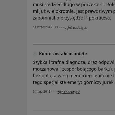
musi siedzieć długo w poczekalni. Po
mi już wielokrotnie. Jest prawdziwym p
zapomniał o przysiędze Hipokratesa.
w opinii użytkownika Konto zostało
11 września 2013
•
•
•
zgłoś nadużycie
Konto zostało usunięte
Szybka i trafna diagnoza, oraz odpow
moczanowa i zespół bolącego barku),
bez bólu, a winą mego cierpienia nie 
tego specjaliste emeryt górniczy Jurek.
w opinii użytkownika Konto zostało usun
6 maja 2013
•
•
•
zgłoś nadużycie