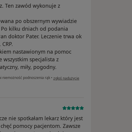
rz. Ten zawód wykonuje z
owana po obszernym wywiadzie
 Po kilku dniach od podania
an doktor Pater. Leczenie trwa ok
, CRP.
iekiem nastawionym na pomoc
e wszystkim specjalista z
tyczny, miły, pogodny.
w opinii użytkownika Barbara Młodnicka
ni niemożność podnoszenia rąk
•
zgłoś nadużycie
ze nie spotkałam lekarz który jest
i chęć pomocy pacjentom. Zawsze