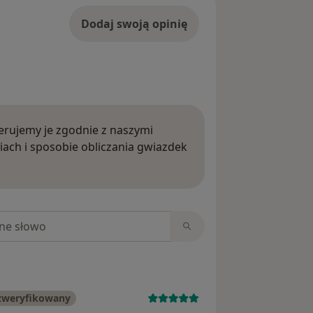
Dodaj swoją opinię
rujemy je zgodnie z naszymi
iach i sposobie obliczania gwiazdek
ięcej o opiniach
niach
zweryfikowany