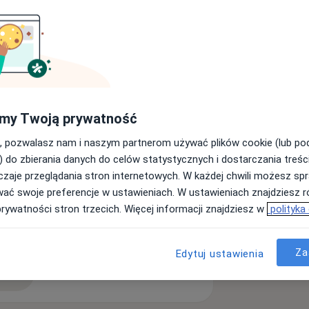
, uzyskanie PWZ Lekarza
 I st.)
 II st.)
my Twoją prywatność
, pozwalasz nam i naszym partnerom używać plików cookie (lub p
) do zbierania danych do celów statystycznych i dostarczania treśc
zaje przeglądania stron internetowych. W każdej chwili możesz spr
wać swoje preferencje w ustawieniach. W ustawieniach znajdziesz ró
doza
Zwyrodnienie stawów
prywatności stron trzecich. Więcej informacji znajdziesz w
polityka
ses
Za
Edytuj ustawienia
ęcej
doświadczeniu