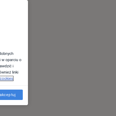
odobnych
i w oparciu o
awdzić i
wnież linki
 cookies
akceptuj