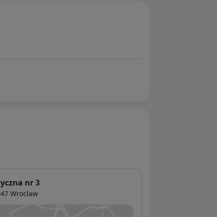
yczna nr 3
647
Wrocław