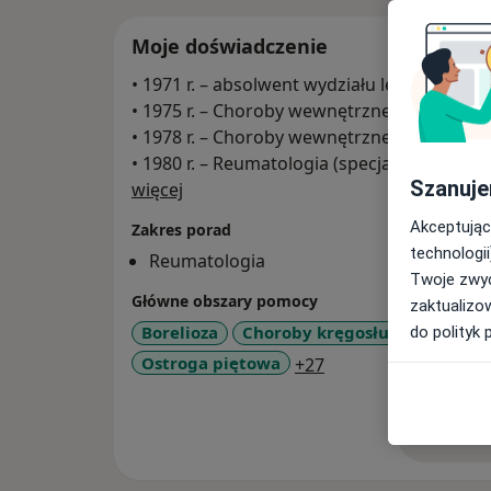
Moje doświadczenie
• 1971 r. – absolwent wydziału lekarskiego
• 1975 r. – Choroby wewnętrzne (specjalizacja
• 1978 r. – Choroby wewnętrzne (specjalizacja
• 1980 r. – Reumatologia (specjalizacja II st.)
Szanuje
O mnie
więcej
Akceptując
Zakres porad
technologii
Reumatologia
Twoje zwyc
Główne obszary pomocy
zaktualizo
Borelioza
Choroby kręgosłupa
Sarkoi
do polityk 
a11y_sr_more_disea
Ostroga piętowa
+27
Pokaż wi
o 