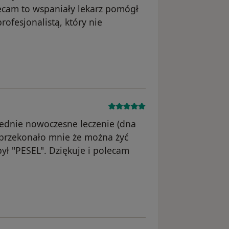
lecam to wspaniały lekarz pomógł
rofesjonalistą, który nie
 usunięte
iednie nowoczesne leczenie (dna
 przekonało mnie że można żyć
był "PESEL". Dziękuje i polecam
ięte