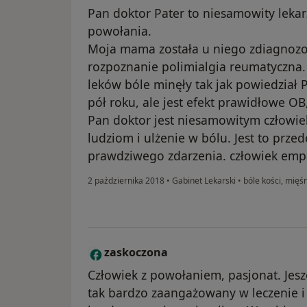
Pan doktor Pater to niesamowity leka
powołania.
Moja mama została u niego zdiagnoz
rozpoznanie polimialgia reumatyczna.
leków bóle minęły tak jak powiedział P
pół roku, ale jest efekt prawidłowe OB
Pan doktor jest niesamowitym człow
ludziom i ulżenie w bólu. Jest to przed
prawdziwego zdarzenia. człowiek empa
2 października 2018
•
Gabinet Lekarski
•
bóle kości, mięś
zaskoczona
Z
Człowiek z powołaniem, pasjonat. Jeszc
tak bardzo zaangażowany w leczenie 