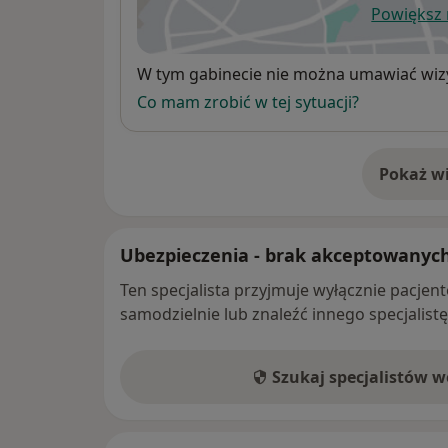
Powiększ
ot
Dostępność
W tym gabinecie nie można umawiać wizy
Co mam zrobić w tej sytuacji?
Pokaż wi
o 
Ubezpieczenia - brak akceptowanyc
Ten specjalista przyjmuje wyłącznie pacje
samodzielnie lub znaleźć innego specjalist
Szukaj specjalistów 