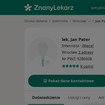
specjaliz
Strona Główna
Internista
Wrocław
Jan P
Zmień mia
lek.
Jan Pater
O spec
Internista
·
Więcej
Wrocław
3 adresy
Nr PWZ: 9286608
8 opinii
Pokaż dane kontaktowe
Doświadczenie
Usługi i ceny
Adr