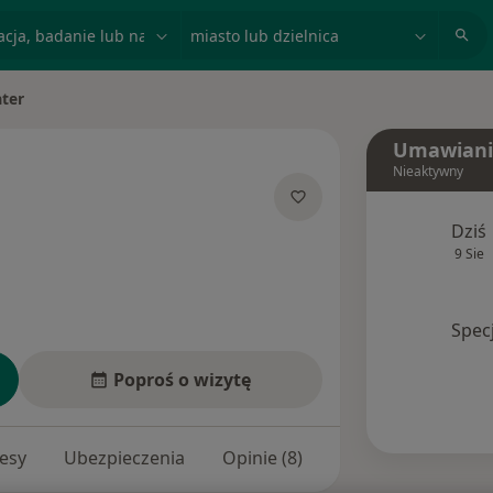
acja, badanie lub nazwisko
miasto lub dzielnica
ater
sto
Umawiani
Nieaktywny
jalizacjach
Dziś
9 Sie
Spec
Poproś o wizytę
esy
Ubezpieczenia
Opinie (8)