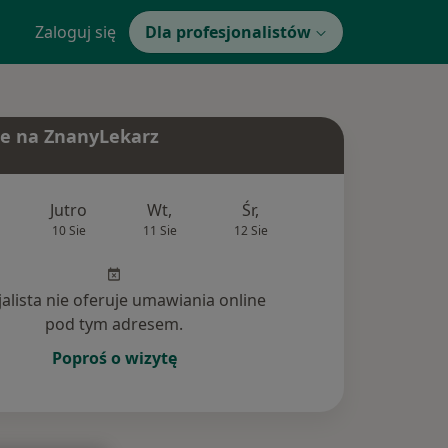
Zaloguj się
Dla profesjonalistów
e na ZnanyLekarz
Jutro
Wt,
Śr,
Czw,
Pt,
10 Sie
11 Sie
12 Sie
13 Sie
14 Si
jalista nie oferuje umawiania online
pod tym adresem.
Poproś o wizytę