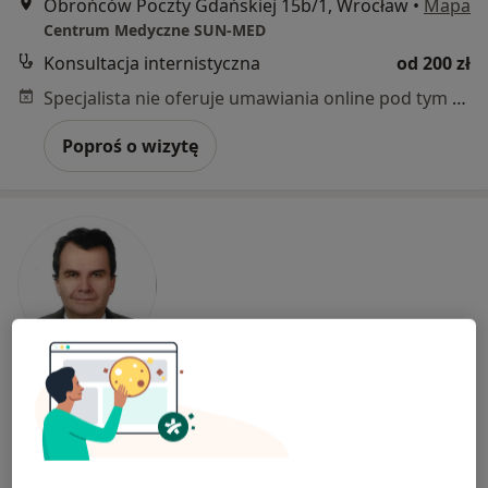
Obrońców Poczty Gdańskiej 15b/1, Wrocław
•
Mapa
Centrum Medyczne SUN-MED
Konsultacja internistyczna
od 200 zł
Specjalista nie oferuje umawiania online pod tym adresem.
Poproś o wizytę
Paweł Jan Alexewicz
·
Więcej
Internista, Angiolog
82 opinie