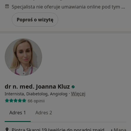
Specjalista nie oferuje umawiania online pod tym adresem.
Poproś o wizytę
dr n. med. Joanna Kluz
·
Więcej
Internista, Diabetolog, Angiolog
66 opinii
Adres 1
Adres 2
Piotra Skargi 19 (wejście do poradni znajduje się od ul. Nowej 2), Wrocław
•
Mapa