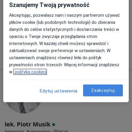
Adres 1
Adres 2
Szanujemy Twoją prywatność
Akceptując, pozwalasz nam i naszym partnerom używać
Powstańców Śląskich 7a, Wrocław
•
Mapa
plików cookie (lub podobnych technologii) do zbierania
Centrum Medicover Globis
danych do celów statystycznych i dostarczania treści w
Konsultacja angiologiczna
340 zł
oparciu o Twoje zwyczaje przeglądania stron
Specjalista nie oferuje umawiania online pod tym adresem.
internetowych. W każdej chwili możesz sprawdzić i
zaktualizować swoje preferencje w ustawieniach. W
Poproś o wizytę
ustawieniach znajdziesz również linki do polityk
prywatności stron trzecich. Więcej informacji znajdziesz
w
polityka cookies
Zaakceptuj
Edytuj ustawienia
lek. Piotr Musik
·
Więcej
Internista, Pulmonolog