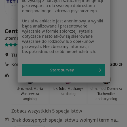
korzystają z narzędzi sztucznej inteligencji
jako wsparcia dla swojego dobrostanu
emocjonalnego i zdrowia psychicznego.
Udział w ankiecie jest anonimowy, a wyniki
będą analizowane i prezentowane
Centrum Medyczne T&T Medical
wyłącznie w formie zbiorczej. Pytania
dotyczące nastolatków są skierowane
·
Więcej
Interna, Chirurgia, Medycyna sądowa
wyłącznie do rodziców lub opiekunów
3686 opinii
prawnych. Nie zbieramy informacji
bezpośrednio od osób niepełnoletnich.
TURNIEJOWA 7, Wrocław
•
Mapa
Konsultacja internistyczna
300 zł
Start survey
dr n. med. Marta
lek. Iuliia Maslianyk
dr n. med. Dominika
Wasilewska
kardiolog
Tuchendler
angiolog
endokrynolog
Zobacz wszystkich 5 specjalistów
Brak dostępnych specjalistów z wolnymi terminami w tym centrum medycznym.