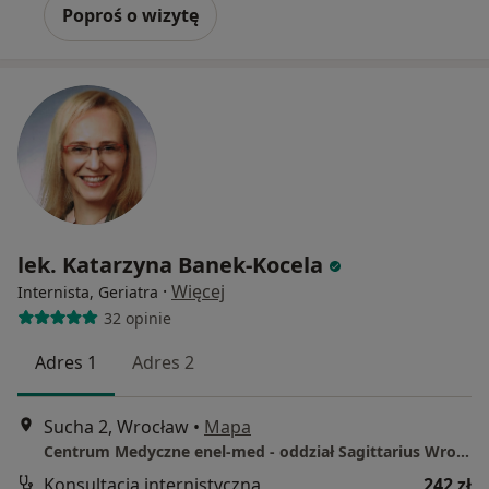
Poproś o wizytę
lek. Katarzyna Banek-Kocela
·
Więcej
Internista, Geriatra
32 opinie
Adres 1
Adres 2
Sucha 2, Wrocław
•
Mapa
Centrum Medyczne enel-med - oddział Sagittarius Wrocław
Konsultacja internistyczna
242 zł