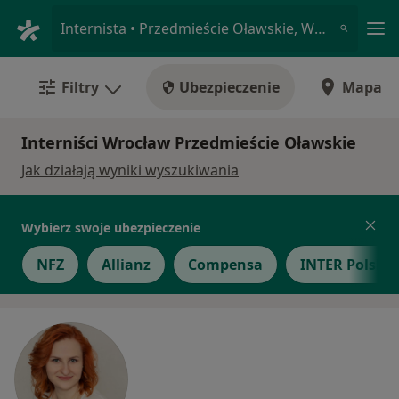
Me
Internista • Przedmieście Oławskie, Wrocław, dolnośląskie
Filtry
Ubezpieczenie
Mapa
Interniści Wrocław Przedmieście Oławskie
Jak działają wyniki wyszukiwania
Wybierz swoje ubezpieczenie
NFZ
Allianz
Compensa
INTER Polska