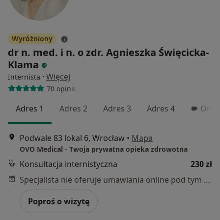
Wyróżniony
dr n. med. i n. o zdr. Agnieszka Święcicka-
Klama
·
Więcej
Internista
70 opinii
Adres 1
Adres 2
Adres 3
Adres 4
Onli
Podwale 83 lokal 6, Wrocław
•
Mapa
OVO Medical - Twoja prywatna opieka zdrowotna
Konsultacja internistyczna
230 zł
Specjalista nie oferuje umawiania online pod tym adresem.
Poproś o wizytę