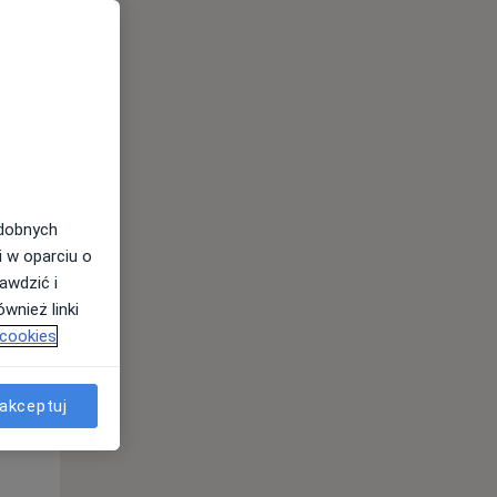
Pon,
Wt,
Śr,
10 Sie
11 Sie
12 Sie
odobnych
i w oparciu o
awdzić i
wnież linki
 cookies
Pon,
Wt,
Śr,
10 Sie
11 Sie
12 Sie
akceptuj