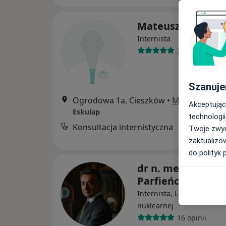
Mateusz Piątek
Internista
32 opinie
Szanuje
Ogrodowa 1a, Cieszków
•
Mapa
Akceptując
Eskulap
technologii
Konsultacja internistyczna
B
Twoje zwyc
zaktualizo
do polityk 
dr n. med. Adam
Parfieńczyk
Internista, Lekarz medycy
nuklearnej
16 opinii