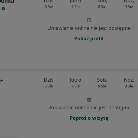
odnia
Dziś
Jutro
Sob,
Ndz,
d
6 Sie
7 Sie
8 Sie
9 Sie
Umawianie online nie jest dostępne
Pokaż profil
-
Dziś
Jutro
Sob,
Ndz,
6 Sie
7 Sie
8 Sie
9 Sie
Umawianie online nie jest dostępne
Poproś o wizytę