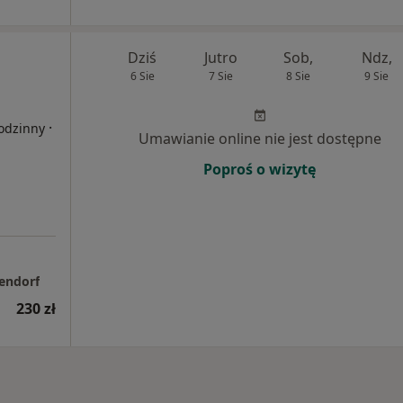
Dziś
Jutro
Sob,
Ndz,
6 Sie
7 Sie
8 Sie
9 Sie
·
rodzinny
Umawianie online nie jest dostępne
Poproś o wizytę
endorf
230 zł