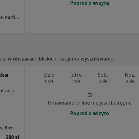
Poproś o wizytę
Prywatna Praktyka Lekarska dr n.med. Adam Parfieńczyk
ąskie, w obszarach bliskich Twojemu wyszukiwaniu.
ika
Dziś
Jutro
Sob,
Ndz,
6 Sie
7 Sie
8 Sie
9 Sie
alizacji
Umawianie online nie jest dostępne
Poproś o wizytę
Przychodnie Penta Hospitals Oleśnica, Syców, Bierutów (EuroMediCare)
280 zł