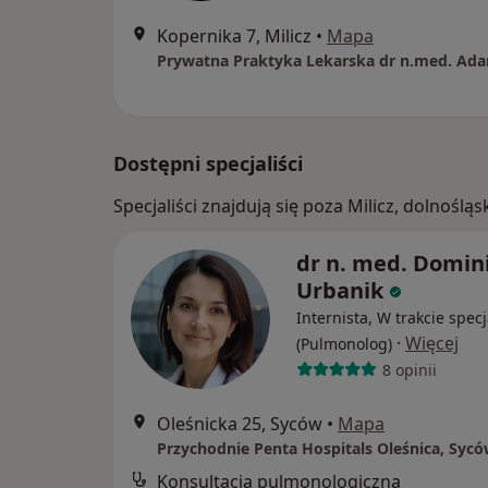
Kopernika 7, Milicz
•
Mapa
Dostępni specjaliści
Specjaliści znajdują się poza Milicz, dolnośl
dr n. med. Domin
Urbanik
Internista, W trakcie specj
·
Więcej
(Pulmonolog)
8 opinii
Oleśnicka 25, Syców
•
Mapa
Konsultacja pulmonologiczna