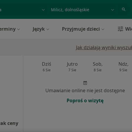
acja, badanie lub nazwisko
miasto lub dzielnica
erminy
Język
Przyjmuje dzieci
Wi
Jak działają wyniki wysz
Dziś
Jutro
Sob,
Ndz,
6 Sie
7 Sie
8 Sie
9 Sie
Umawianie online nie jest dostępne
Poproś o wizytę
rak ceny