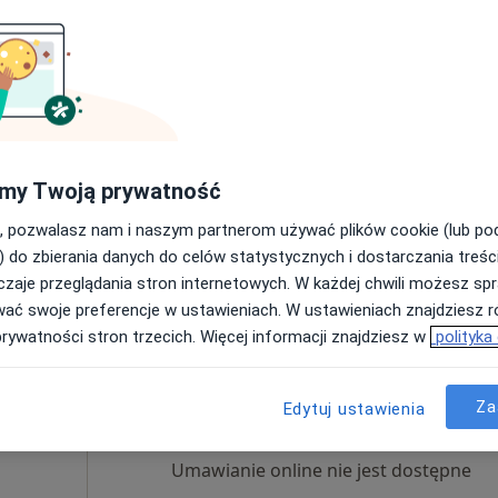
Dziś
Jutro
Sob,
Ndz,
6 Sie
7 Sie
8 Sie
9 Sie
Umawianie online nie jest dostępne
my Twoją prywatność
Poproś o wizytę
, pozwalasz nam i naszym partnerom używać plików cookie (lub p
) do zbierania danych do celów statystycznych i dostarczania treśc
rak ceny
zaje przeglądania stron internetowych. W każdej chwili możesz spr
wać swoje preferencje w ustawieniach. W ustawieniach znajdziesz ró
prywatności stron trzecich. Więcej informacji znajdziesz w
polityka
Dziś
Jutro
Sob,
Ndz,
6 Sie
7 Sie
8 Sie
9 Sie
Za
Edytuj ustawienia
ny
Umawianie online nie jest dostępne