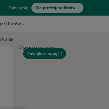
Zaloguj się
Dla profesjonalistów
ęcej filtrów
ukiwania
Pon,
Wt,
Śr,
Powiększ mapę
10 Sie
11 Sie
12 Sie