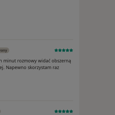
nika Ewa
wany
ch minut rozmowy widać obszerną
ej. Napewno skorzystam raz
wnika MARTYNA