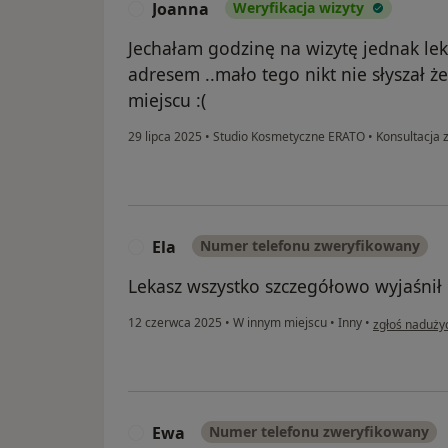
Joanna
Weryfikacja wizyty
J
Jechałam godzinę na wizytę jednak le
adresem ..mało tego nikt nie słyszał ż
miejscu :(
29 lipca 2025
•
Studio Kosmetyczne ERATO
•
Konsultacja 
Ela
Numer telefonu zweryfikowany
E
Lekasz wszystko szczegółowo wyjaśnił 
w opinii użyt
12 czerwca 2025
•
W innym miejscu
•
Inny
•
zgłoś naduży
Ewa
Numer telefonu zweryfikowany
E