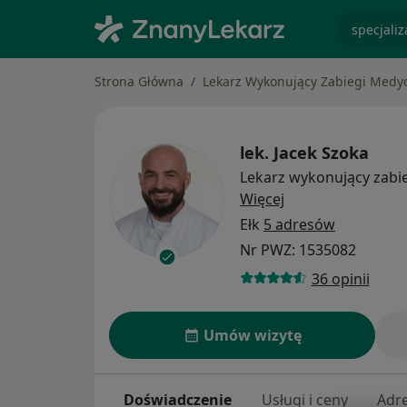
specjaliz
Strona Główna
Lekarz Wykonujący Zabiegi Medyc
lek.
Jacek Szoka
Lekarz wykonujący zabi
O specjalizacjach
Więcej
Ełk
5 adresów
Nr PWZ: 1535082
36 opinii
Umów wizytę
Doświadczenie
Usługi i ceny
Adr