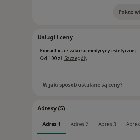
i umysłu, biorąc pod uwagę szerszych asp
Stosuje niemal nieinwazyjny i indywidualni
Pokaż wi
o 
zabiegów jest zatrzymanie i cofnięcie mija
Swój zawód wykonuję z pasją i poświęcen
sposób indywidualny i otwarty. Jedną z moi
Usługi i ceny
oprócz pracy jest fotografia, pomaga mi t
moich klientów. Każdego traktuję indywidu
Konsultacja z zakresu medycyny estetycznej
na czym polegają zabiegi i doradzam, któ
Od 100 zł
Szczegóły
najwłaściwsze. Dbam, by wszyscy czuli się 
komfortowo.
Zapraszam serdecznie.
W jaki sposób ustalane są ceny?
Adresy (5)
Adres 1
Adres 2
Adres 3
Adres