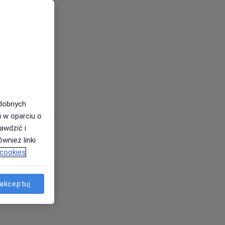
odobnych
i w oparciu o
awdzić i
wnież linki
 cookies
akceptuj