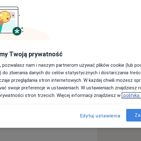
ii Medycznej i dyplomowanym
Obecnie pracuję na oddziale
zpitalu Specjalistycznym w Olsztynie.
 medycyny estetycznej, biorę udział w
my Twoją prywatność
o na terenie kraju jak i za granicą.
, pozwalasz nam i naszym partnerom używać plików cookie (lub p
i i kwalifikacje. Systematycznie
) do zbierania danych do celów statystycznych i dostarczania treśc
metod stosowanych w medycynie
zaje przeglądania stron internetowych. W każdej chwili możesz spr
wać swoje preferencje w ustawieniach. W ustawieniach znajdziesz ró
a11y_sr_more_diseases
t
Rozstępy
+36
aseroterapii, medycynie estetycznej
prywatności stron trzecich. Więcej informacji znajdziesz w
polityka
ych, najlepszej jakości preparatów.
 swoich klientów. Oferuję
Za
Edytuj ustawienia
ii, medycyny estetycznej oraz
a osiągnięciu całkowitej harmonii ciała