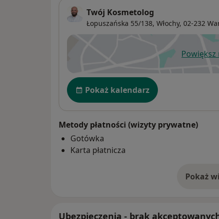
Twój Kosmetolog
Łopuszańska 55/138,
Włochy
, 02-232
Wa
Powiększ
ot
Dostępność
Pokaż kalendarz
Metody płatności (wizyty prywatne)
Gotówka
Karta płatnicza
Pokaż wi
o 
Ubezpieczenia - brak akceptowanyc