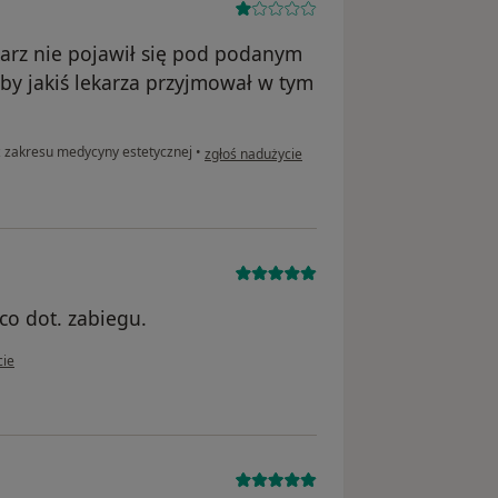
karz nie pojawił się pod podanym
eby jakiś lekarza przyjmował w tym
w opinii użytkownika Joanna
z zakresu medycyny estetycznej
•
zgłoś nadużycie
co dot. zabiegu.
kownika Ela
cie