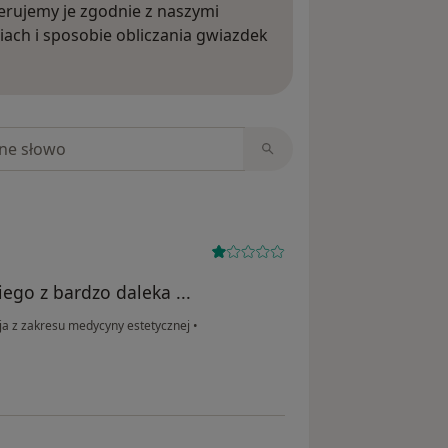
rujemy je zgodnie z naszymi
iach i sposobie obliczania gwiazdek
ięcej o opiniach
niach
iego z bardzo daleka ...
ja z zakresu medycyny estetycznej
•