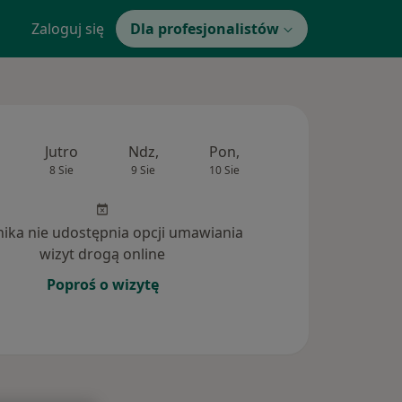
Zaloguj się
Dla profesjonalistów
Jutro
Ndz,
Pon,
Wt,
Śr,
8 Sie
9 Sie
10 Sie
11 Sie
12 Si
inika nie udostępnia opcji umawiania
wizyt drogą online
Poproś o wizytę