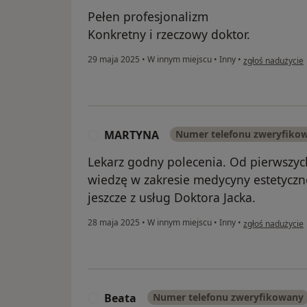
Pełen profesjonalizm
Konkretny i rzeczowy doktor.
w opinii użytkow
29 maja 2025
•
W innym miejscu
•
Inny
•
zgłoś nadużycie
MARTYNA
Numer telefonu zweryfiko
M
Lekarz godny polecenia. Od pierwszy
wiedzę w zakresie medycyny estetyczn
jeszcze z usług Doktora Jacka.
w opinii użytko
28 maja 2025
•
W innym miejscu
•
Inny
•
zgłoś nadużycie
Beata
Numer telefonu zweryfikowany
B