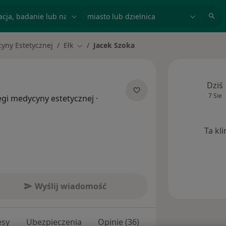
acja, badanie lub nazwisko
miasto lub dzielnica
yny Estetycznej
Ełk
Jacek Szoka
Zmień miasto
Dziś
7 Sie
egi medycyny estetycznej
·
Ta kl
Wyślij wiadomość
esy
Ubezpieczenia
Opinie (36)