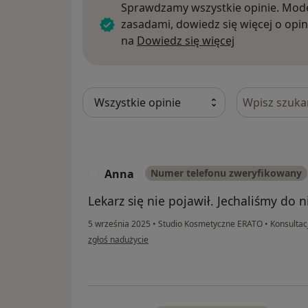
Sprawdzamy wszystkie opinie. Mode
zasadami, dowiedz się więcej o opin
Dowiedz się w
na
Dowiedz się więcej
Szukaj w opi
Anna
Numer telefonu zweryfikowany
A
Lekarz się nie pojawił. Jechaliśmy do n
5 września 2025
•
Studio Kosmetyczne ERATO
•
Konsultac
w opinii użytkownika Anna
zgłoś nadużycie