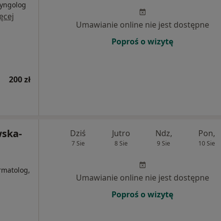
ryngolog
ęcej
Umawianie online nie jest dostępne
Poproś o wizytę
200 zł
wska-
Dziś
Jutro
Ndz,
Pon,
7 Sie
8 Sie
9 Sie
10 Sie
i
rmatolog,
Umawianie online nie jest dostępne
Poproś o wizytę