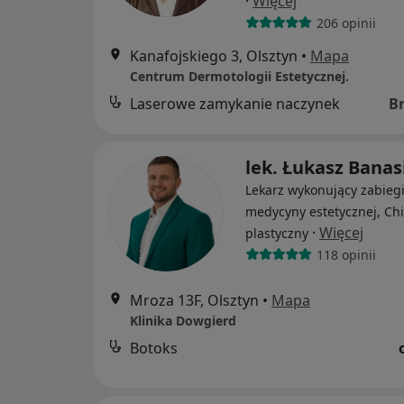
·
Więcej
206 opinii
Kanafojskiego 3, Olsztyn
•
Mapa
Centrum Dermotologii Estetycznej.
Laserowe zamykanie naczynek
B
lek. Łukasz Banas
Lekarz wykonujący zabieg
medycyny estetycznej, Ch
·
Więcej
plastyczny
118 opinii
Mroza 13F, Olsztyn
•
Mapa
Klinika Dowgierd
Botoks