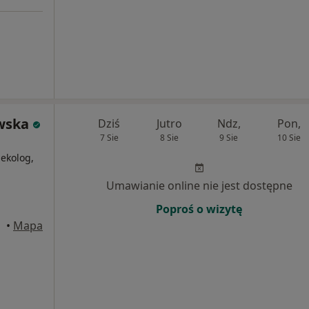
wska
Dziś
Jutro
Ndz,
Pon,
7 Sie
8 Sie
9 Sie
10 Sie
i
ekolog,
Umawianie online nie jest dostępne
Poproś o wizytę
•
Mapa