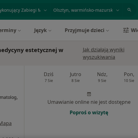
acja, badanie lub nazwisko
miasto lub dzielnica
erminy
Język
Przyjmuje dzieci
Wi
medycyny estetycznej w
Jak działają wyniki
wyszukiwania
Dziś
Jutro
Ndz,
Pon,
7 Sie
8 Sie
9 Sie
10 Sie
i
omatolog,
Umawianie online nie jest dostępne
Poproś o wizytę
Mapa