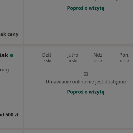
Poproś o wizytę
rak ceny
iak
Dziś
Jutro
Ndz,
Pon,
7 Sie
8 Sie
9 Sie
10 Sie
i
irurg
Umawianie online nie jest dostępne
Poproś o wizytę
od 500 zł