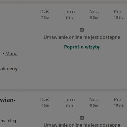
Dziś
Jutro
Ndz,
Pon,
7 Sie
8 Sie
9 Sie
10 Sie
i
Umawianie online nie jest dostępne
Poproś o wizytę
ztyn
•
Mapa
rak ceny
owian-
Dziś
Jutro
Ndz,
Pon,
7 Sie
8 Sie
9 Sie
10 Sie
i
rmatolog
Umawianie online nie jest dostępne