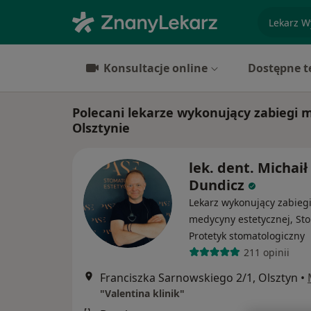
specjaliz
Konsultacje online
Dostępne t
Polecani lekarze wykonujący zabiegi 
Olsztynie
lek. dent. Michaił
Dundicz
Lekarz wykonujący zabieg
medycyny estetycznej, St
Protetyk stomatologiczny
211 opinii
Franciszka Sarnowskiego 2/1, Olsztyn
•
"Valentina klinik"