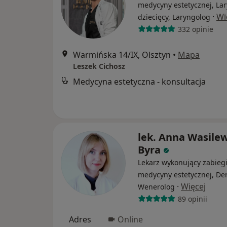
medycyny estetycznej, La
·
Wi
dziecięcy, Laryngolog
332 opinie
Warmińska 14/IX, Olsztyn
•
Mapa
Leszek Cichosz
Medycyna estetyczna - konsultacja
lek. Anna Wasile
Byra
Lekarz wykonujący zabieg
medycyny estetycznej, De
·
Więcej
Wenerolog
89 opinii
Adres
Online