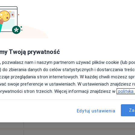
1 000 zł
Dziś
Jutro
Ndz,
Pon,
7 Sie
8 Sie
9 Sie
10 Sie
i
my Twoją prywatność
·
topeda
Umawianie online nie jest dostępne
, pozwalasz nam i naszym partnerom używać plików cookie (lub p
Poproś o wizytę
) do zbierania danych do celów statystycznych i dostarczania treśc
zaje przeglądania stron internetowych. W każdej chwili możesz spr
wać swoje preferencje w ustawieniach. W ustawieniach znajdziesz ró
prywatności stron trzecich. Więcej informacji znajdziesz w
polityka
Za
Edytuj ustawienia
ja z zakresu medycyny estetycznej z planem leczenia
150 zł