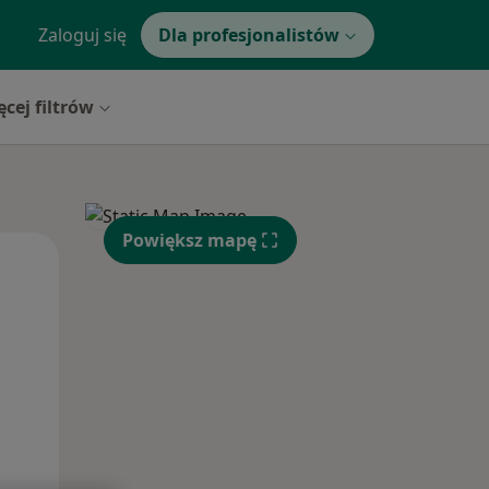
Zaloguj się
Dla profesjonalistów
ęcej filtrów
Powiększ mapę
Wt,
Śr,
Czw,
11 Sie
12 Sie
13 Sie