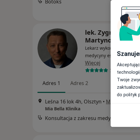
Botoks
lek. Zygmunt
Martynowski
Lekarz wykonujący zabieg
Szanuje
medycyny estetycznej, Or
Więcej
Akceptując
73 opinie
technologii
Twoje zwyc
Adres 1
Adres 2
zaktualizo
do polityk 
Leśna 16 lok 4h, Olsztyn
•
Mapa
Mia Bella Klinika
Konsultac