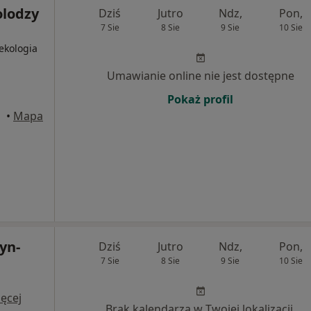
olodzy
Dziś
Jutro
Ndz,
Pon,
7 Sie
8 Sie
9 Sie
10 Sie
ekologia
Umawianie online nie jest dostępne
Pokaż profil
•
Mapa
yn-
Dziś
Jutro
Ndz,
Pon,
7 Sie
8 Sie
9 Sie
10 Sie
i
ęcej
Brak kalendarza w Twojej lokalizacji.