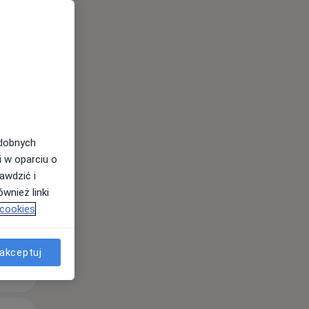
Wt,
Śr,
Czw,
11 Sie
12 Sie
13 Sie
odobnych
i w oparciu o
awdzić i
wnież linki
 cookies
akceptuj