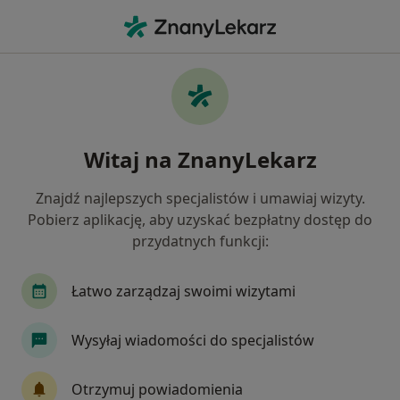
Me
Choroba Alzheimera • Ełk, warmińsko-mazurskie
Filtry
• 1
Mapa
Choroba Alzheimera specjaliści w Ełku
Witaj na ZnanyLekarz
Jak działają wyniki wyszukiwania
Znajdź najlepszych specjalistów i umawiaj wizyty.
Pobierz aplikację, aby uzyskać bezpłatny dostęp do
Jakiego specjalisty szukasz?
przydatnych funkcji:
Neurolog
Psycholog
Psychoterapeuta
Łatwo zarządzaj swoimi wizytami
Wysyłaj wiadomości do specjalistów
Otrzymuj powiadomienia