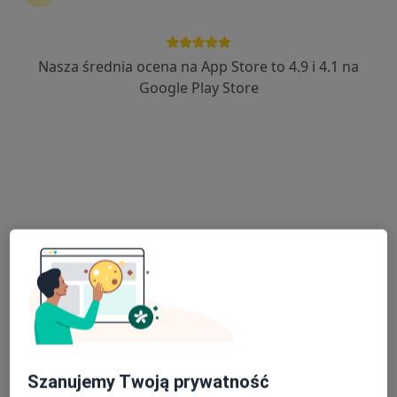
Nasza średnia ocena na App Store to 4.9 i 4.1 na
mgr Justyna Rać
Google Play Store
·
Więcej
Psycholog, Psychoterapeuta certyfikowany
176 opinii
Adres
Online
Jana i Hieronima Małeckich 2a, Ełk
•
Mapa
HEALIO Instytut Psychoterapii Justyna Rać
Konsultacja psychologiczna
250 zł
Specjalista nie oferuje umawiania online pod tym adresem.
Poproś o wizytę
Szanujemy Twoją prywatność