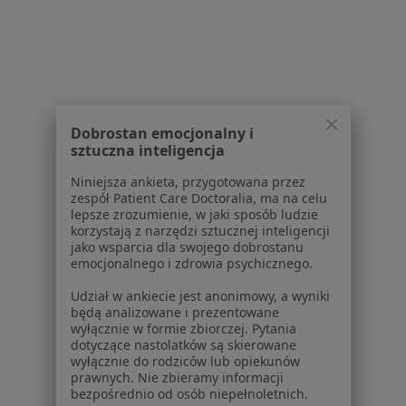
Centrum prasowe
Kontakt
Dla pacjentów
Lekarze
Placówki medyczne
Dobrostan emocjonalny i
Pytania i odpowiedzi
sztuczna inteligencja
Usługi i zabiegi
Niniejsza ankieta, przygotowana przez
Choroby
zespół Patient Care Doctoralia, ma na celu
Pomoc
lepsze zrozumienie, w jaki sposób ludzie
Aplikacje mobilne
korzystają z narzędzi sztucznej inteligencji
jako wsparcia dla swojego dobrostanu
Blog dla pacjentów
emocjonalnego i zdrowia psychicznego.
Dla profesjonalistów
Udział w ankiecie jest anonimowy, a wyniki
będą analizowane i prezentowane
Cennik
wyłącznie w formie zbiorczej. Pytania
Dla lekarzy
dotyczące nastolatków są skierowane
Dla placówek medycznych
wyłącznie do rodziców lub opiekunów
prawnych. Nie zbieramy informacji
Noa Notes
nowość
bezpośrednio od osób niepełnoletnich.
Baza wiedzy