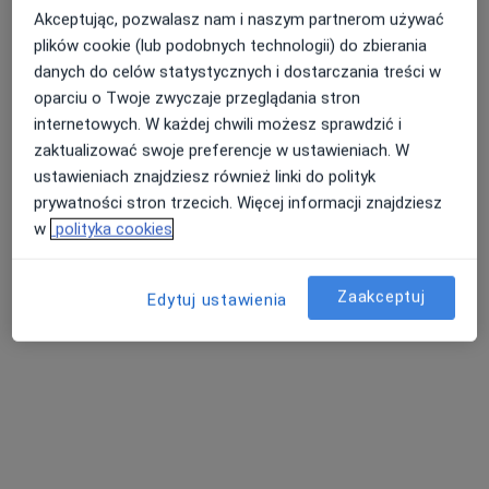
Akceptując, pozwalasz nam i naszym partnerom używać
plików cookie (lub podobnych technologii) do zbierania
danych do celów statystycznych i dostarczania treści w
oparciu o Twoje zwyczaje przeglądania stron
internetowych. W każdej chwili możesz sprawdzić i
HEALIO Instytut Psychoterapii Justyna
zaktualizować swoje preferencje w ustawieniach. W
Rać
ustawieniach znajdziesz również linki do polityk
·
Więcej
prywatności stron trzecich. Więcej informacji znajdziesz
Psychologia, Psychologia dziecięca, Psychoterapia
w
polityka cookies
1027 opinii
Jana i Hieronima Małeckich 2a, Ełk
•
Mapa
Zaakceptuj
Edytuj ustawienia
Konsultacja psychologiczna
160 zł
Pokaż więcej usług
Brak dostępnych specjalistów z wolnymi terminami w tym centrum medycznym.
Pokaż profil