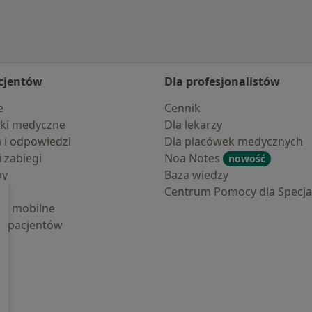
cjentów
Dla profesjonalistów
e
Cennik
ki medyczne
Dla lekarzy
a i odpowiedzi
Dla placówek medycznych
i zabiegi
Noa Notes
nowość
by
Baza wiedzy
Centrum Pomocy dla Specjal
cje mobilne
la pacjentów