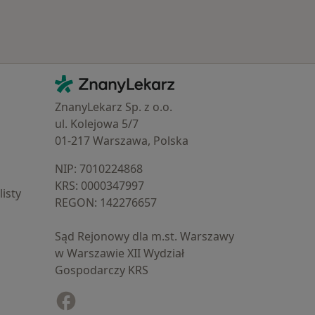
Kontakt
ZnanyLekarz - Strona główna
ZnanyLekarz Sp. z o.o.
ul. Kolejowa 5/7
01-217 Warszawa, Polska
NIP: ⁠7010224868
KRS: ⁠0000347997
isty
REGON: ⁠142276657
Sąd Rejonowy dla m.st. Warszawy
w Warszawie XII Wydział
Gospodarczy KRS
Facebook
otwiera się w nowej karcie