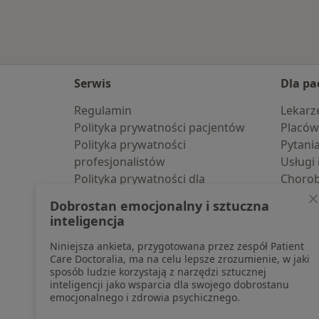
Serwis
Dla pa
Regulamin
Lekarz
Polityka prywatności pacjentów
Placów
Polityka prywatności
Pytani
profesjonalistów
Usługi 
Polityka prywatności dla
Choro
profesjonalistów, których dane
Pomoc
Dobrostan emocjonalny i sztuczna
pozyskaliśmy samodzielnie
Aplika
inteligencja
Polityka cookies
Blog d
Niniejsza ankieta, przygotowana przez zespół Patient
Jak działają wyniki wyszukiwania
Care Doctoralia, ma na celu lepsze zrozumienie, w jaki
Dostępność
sposób ludzie korzystają z narzędzi sztucznej
O nas
inteligencji jako wsparcia dla swojego dobrostanu
emocjonalnego i zdrowia psychicznego.
Praca
Rekrutujemy!
Partnerzy