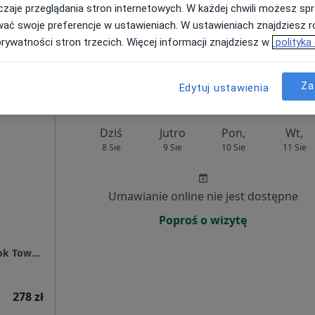
zaje przeglądania stron internetowych. W każdej chwili możesz spr
wać swoje preferencje w ustawieniach. W ustawieniach znajdziesz ró
Małgorzata
prywatności stron trzecich. Więcej informacji znajdziesz w
polityka
yrska
ernista
Za
Edytuj ustawienia
Dziś
Jutro
Pon,
Wt,
8 Sie
9 Sie
10 Sie
11 Sie
Umawianie online nie jest dostępne
Poproś o wizytę
Centrum Medyczne enel-med - Oddział Widok Towers
278 zł