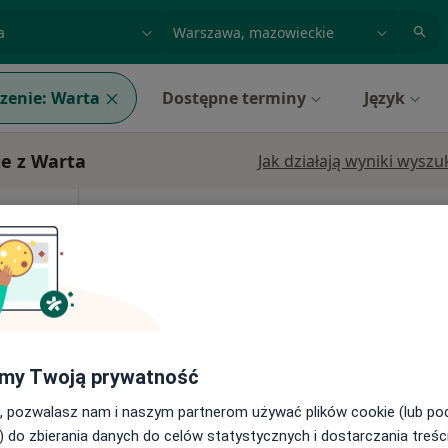
acja, badanie lub nazwisko
miasto lub dzielnica
zenie:
Warta
Dostępne terminy
Język
e z Warta
Jak działają wyniki wysz
ne
Dziś
Jutro
Pon,
Wt,
ł
8 Sie
9 Sie
10 Sie
11 Sie
styka
Umawianie online nie jest dostępne
Pokaż profil
my Twoją prywatność
278 zł
, pozwalasz nam i naszym partnerom używać plików cookie (lub p
) do zbierania danych do celów statystycznych i dostarczania treśc