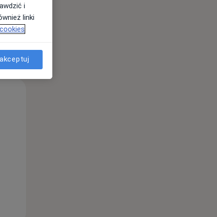
awdzić i
wnież linki
 cookies
akceptuj
Śr,
Czw,
Pt,
12 Sie
13 Sie
14 Sie