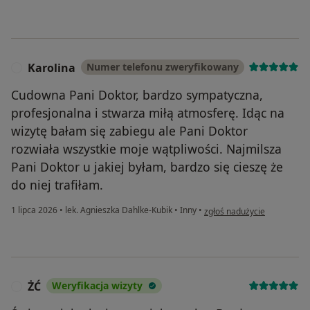
Karolina
Numer telefonu zweryfikowany
K
Cudowna Pani Doktor, bardzo sympatyczna,
profesjonalna i stwarza miłą atmosferę. Idąc na
wizytę bałam się zabiegu ale Pani Doktor
rozwiała wszystkie moje wątpliwości. Najmilsza
Pani Doktor u jakiej byłam, bardzo się cieszę że
do niej trafiłam.
w opinii użytkownika Karoli
1 lipca 2026
•
lek. Agnieszka Dahlke-Kubik
•
Inny
•
zgłoś nadużycie
ŻĆ
Weryfikacja wizyty
Ż