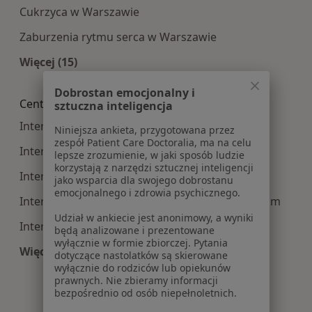
Cukrzyca w Warszawie
Zaburzenia rytmu serca w Warszawie
Więcej (15)
Więcej w kategorii: Najczęście leczone choroby
Dobrostan emocjonalny i
Centra medyczne Interna w pobliżu
sztuczna inteligencja
Interna centra medyczne w Piasecznie
Niniejsza ankieta, przygotowana przez
zespół Patient Care Doctoralia, ma na celu
Interna centra medyczne w Legionowie
lepsze zrozumienie, w jaki sposób ludzie
korzystają z narzędzi sztucznej inteligencji
Interna centra medyczne w Otwocku
jako wsparcia dla swojego dobrostanu
emocjonalnego i zdrowia psychicznego.
Interna centra medyczne w Mińsku Mazowieckim
Udział w ankiecie jest anonimowy, a wyniki
Interna centra medyczne w Wołominie
będą analizowane i prezentowane
wyłącznie w formie zbiorczej. Pytania
Więcej (14)
dotyczące nastolatków są skierowane
Więcej w kategorii: Centra medyczne Interna w
wyłącznie do rodziców lub opiekunów
prawnych. Nie zbieramy informacji
bezpośrednio od osób niepełnoletnich.