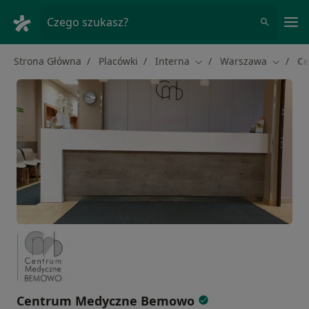
Me
Czego szukasz?
Strona Główna
Placówki
Interna
Warszawa
C
Zmień miasto
Zmień m
Centrum Medyczne Bemowo