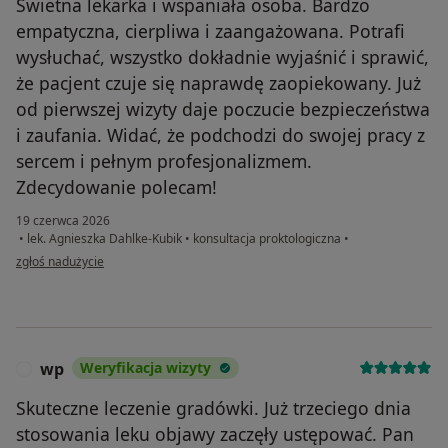
Świetna lekarka i wspaniała osoba. Bardzo
empatyczna, cierpliwa i zaangażowana. Potrafi
wysłuchać, wszystko dokładnie wyjaśnić i sprawić,
że pacjent czuje się naprawdę zaopiekowany. Już
od pierwszej wizyty daje poczucie bezpieczeństwa
i zaufania. Widać, że podchodzi do swojej pracy z
sercem i pełnym profesjonalizmem.
Zdecydowanie polecam!
19 czerwca 2026
•
lek. Agnieszka Dahlke-Kubik
•
konsultacja proktologiczna
•
w opinii użytkownika ŻĆ
zgłoś nadużycie
wp
Weryfikacja wizyty
W
Skuteczne leczenie gradówki. Już trzeciego dnia
stosowania leku objawy zaczęły ustępować. Pan