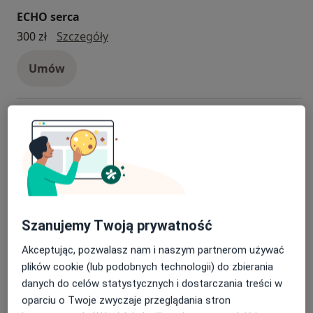
ECHO serca
ECHO serca
300 zł
Szczegóły
Umów
Konsultacja okulistyczna
konsultacja okulistyczna
280 zł
Szczegóły
Umów
Konsultacja pulmonologiczna
Szanujemy Twoją prywatność
Konsultacja pulmonologiczna
300 zł
Szczegóły
Akceptując, pozwalasz nam i naszym partnerom używać
plików cookie (lub podobnych technologii) do zbierania
Umów
danych do celów statystycznych i dostarczania treści w
oparciu o Twoje zwyczaje przeglądania stron