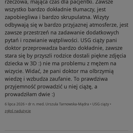
rzeczowa, mająca czas dla pacjentki. Zawsze
wszystko bardzo dokładnie tłumaczy, jest
zapobiegliwa i bardzo skrupulatna. Wizyty
odbywają się w bardzo przyjaznej atmosferze, jest
zawsze przestrzeń na zadawanie dodatkowych
pytań i rozwianie wątpliwości. USG ciąży pani
doktor przeprowadza bardzo dokładnie, zawsze
stara się by przyszli rodzice dostali piękne zdjęcia
dziecka w 3D :) nie ma problemu z mężem na
wizycie. Widać, że pani doktor ma olbrzymią
wiedzę i wzbudza zaufanie. To prawdziwa
przyjemność prowadzić u niej ciążę, a
prowadziłam dwie :)
6 lipca 2026
•
dr n. med. Urszula Tarnowska-Mądra
•
USG ciąży
•
w opinii użytkownika W
zgłoś nadużycie