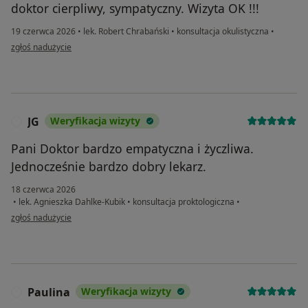
doktor cierpliwy, sympatyczny. Wizyta OK !!!
19 czerwca 2026
•
lek. Robert Chrabański
•
konsultacja okulistyczna
•
w opinii użytkownika wp
zgłoś nadużycie
JG
Weryfikacja wizyty
J
Pani Doktor bardzo empatyczna i życzliwa.
Jednocześnie bardzo dobry lekarz.
18 czerwca 2026
•
lek. Agnieszka Dahlke-Kubik
•
konsultacja proktologiczna
•
w opinii użytkownika JG
zgłoś nadużycie
Paulina
Weryfikacja wizyty
P