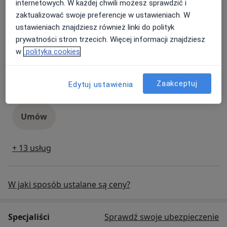
internetowych. W każdej chwili możesz sprawdzić i
Konsultacja dermatologiczna
zaktualizować swoje preferencje w ustawieniach. W
konsultacja dermatologiczna
280 zł
Szczegóły
ustawieniach znajdziesz również linki do polityk
prywatności stron trzecich. Więcej informacji znajdziesz
Umów
w
polityka cookies
Konsultacja ginekologiczna
Zaakceptuj
Edytuj ustawienia
konsultacja ginekologiczna
280 zł
Szczegóły
Umów
+ 13 usług
W jaki sposób ustalane są ceny?
Specjaliści
Sprawdź swoje ubezpieczenie