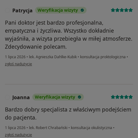
Patrycja
Weryfikacja wizyty
P
Pani doktor jest bardzo profesjonalna,
empatyczna i życzliwa. Wszystko dokładnie
wyjaśniła, a wizyta przebiegła w miłej atmosferze.
Zdecydowanie polecam.
1 lipca 2026
•
lek. Agnieszka Dahlke-Kubik
•
konsultacja proktologiczna
•
w opinii użytkownika Patrycja
zgłoś nadużycie
Joanna
Weryfikacja wizyty
J
Bardzo dobry specjalista z właściwym podejściem
do pacjenta.
1 lipca 2026
•
lek. Robert Chrabański
•
konsultacja okulistyczna
•
w opinii użytkownika Joanna
zgłoś nadużycie