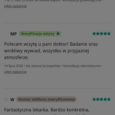
•
dr n. med. Urszula Tarnowska-Mądra
•
konsultacja ginekologiczna
•
w opinii użytkownika Monika
zgłoś nadużycie
MP
Weryfikacja wizyty
M
Polecam wizytę u pani doktor! Badanie oraz
wnikliwy wywiad, wszystko w przyjaznej
atmosferze.
14 lipca 2026
•
lek. Joanna Szczepańska
•
konsultacja internistyczna
•
w opinii użytkownika MP
zgłoś nadużycie
W
Numer telefonu zweryfikowany
Fantastyczna lekarka. Bardzo konkretna,