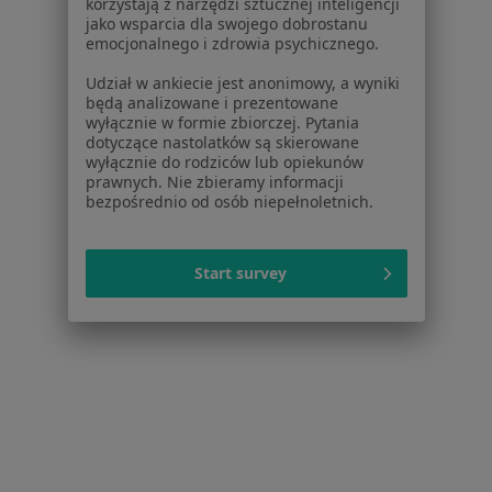
Partnerzy
korzystają z narzędzi sztucznej inteligencji
jako wsparcia dla swojego dobrostanu
Centrum prasowe
emocjonalnego i zdrowia psychicznego.
Kontakt
Udział w ankiecie jest anonimowy, a wyniki
Dla pacjentów
będą analizowane i prezentowane
wyłącznie w formie zbiorczej. Pytania
Lekarze
dotyczące nastolatków są skierowane
wyłącznie do rodziców lub opiekunów
Placówki medyczne
prawnych. Nie zbieramy informacji
Pytania i odpowiedzi
bezpośrednio od osób niepełnoletnich.
Usługi i zabiegi
Choroby
Pomoc
Start survey
Aplikacje mobilne
Blog dla pacjentów
Dla profesjonalistów
Cennik
Dla lekarzy
Dla placówek medycznych
Noa Notes
nowość