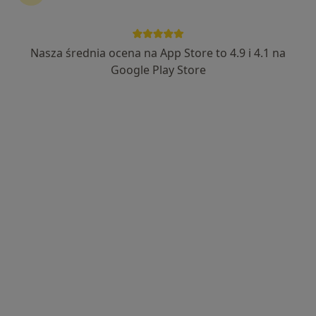
54 opinie
Wolności 55, Tuczno
•
Mapa
Brak dostępnych specjalistów z wolnymi terminami w tym centrum medycznym.
Nasza średnia ocena na App Store to 4.9 i 4.1 na
Google Play Store
Pokaż profil
Michał Paweł Kolasa
Internista, Pulmonolog
1 Maja 9, Tuczno
•
Mapa
bark kinfo