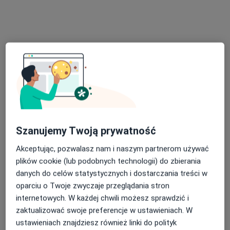
Specjalista nie oferuje umawiania online pod tym adresem.
Poproś o wizytę
Szanujemy Twoją prywatność
Przychodnia Zespołu Lekarza Rodzinnego
Akceptując, pozwalasz nam i naszym partnerom używać
Wojciecha Sabak
plików cookie (lub podobnych technologii) do zbierania
Interna, Medycyna rodzinna
danych do celów statystycznych i dostarczania treści w
oparciu o Twoje zwyczaje przeglądania stron
Polna 23, Mirosławiec
•
Mapa
internetowych. W każdej chwili możesz sprawdzić i
Brak dostępnych specjalistów z wolnymi terminami w tym centrum medycznym.
zaktualizować swoje preferencje w ustawieniach. W
ustawieniach znajdziesz również linki do polityk
Pokaż profil