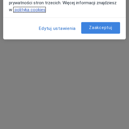
prywatności stron trzecich. Więcej informacji znajdziesz
w
polityka cookies
Dostępni specjaliści
Zaakceptuj
Edytuj ustawienia
Specjaliści znajdują się poza Tuczno,
zachodniopomorskie, w obszarach bliskich Twojemu
wyszukiwaniu.
dr n. med. Grzegorz Ostromecki
·
Więcej
Internista, Nefrolog
6 opinii