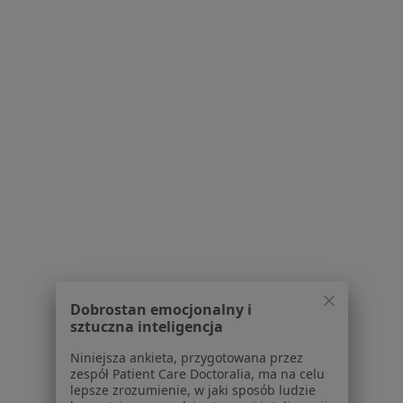
Strona Główna
Internista
Tuczno
Zmień miasto
Serwis
Regulamin
Polityka prywatności pacjentów
Polityka prywatności profesjonalistów
Polityka prywatności dla profesjonalistów, których
dane pozyskaliśmy samodzielnie
Polityka cookies
Dobrostan emocjonalny i
Jak działają wyniki wyszukiwania
sztuczna inteligencja
Dostępność
Niniejsza ankieta, przygotowana przez
O nas
zespół Patient Care Doctoralia, ma na celu
Praca
Rekrutujemy!
lepsze zrozumienie, w jaki sposób ludzie