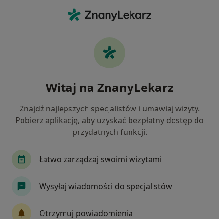
Me
Internista • Tuczno, zachodniopomorskie
Filtry
Mapa
Polecani interniści w Tucznie
Witaj na ZnanyLekarz
Jak działają wyniki wyszukiwania
Znajdź najlepszych specjalistów i umawiaj wizyty.
Pobierz aplikację, aby uzyskać bezpłatny dostęp do
przydatnych funkcji:
Łatwo zarządzaj swoimi wizytami
Wysyłaj wiadomości do specjalistów
Salus
Interna
Otrzymuj powiadomienia