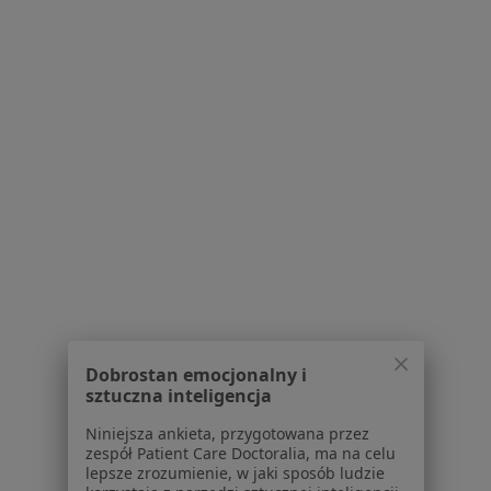
Pokaż profil
dr n. med. Grzegorz Nowakowski
·
Więcej
Internista, Endokrynolog, Diabetolog
14 opinii
Dobrostan emocjonalny i
Adres 1
Adres 2
sztuczna inteligencja
Niniejsza ankieta, przygotowana przez
Konstantego Ildefonsa Gałczyńskiego 2, Wodzisław Śląski
•
Mapa
zespół Patient Care Doctoralia, ma na celu
NOVUM - MED Centrum Medyczne
lepsze zrozumienie, w jaki sposób ludzie