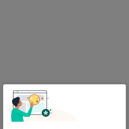
Michał Smołczyk
·
Więcej
Internista, Lekarz medycyny pracy
46 opinii
Wodzisławska 14, Żory
•
Mapa
Alimed Centrum Medyczne
Badania na broń, badania kwalifikowanych pracowników ochrony
od 450 zł
Specjalista nie oferuje umawiania online pod tym adresem.
Poproś o wizytę