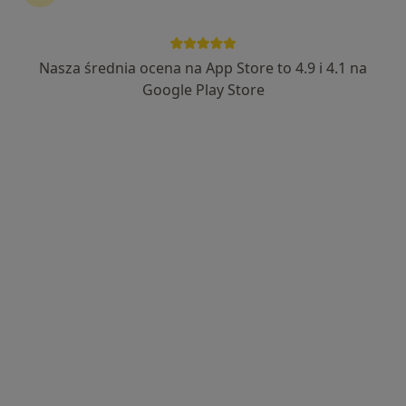
dr n. med. Jacek Kabut
·
Więcej
Internista, Onkolog
Nasza średnia ocena na App Store to 4.9 i 4.1 na
294 opinie
Google Play Store
Marii Konopnickiej 118, Pszów
•
Mapa
Specjalistyczna Praktyka Lekarska Kabut Jacek
Specjalista nie oferuje umawiania online pod tym adresem.
Poproś o wizytę
Iwona Meca