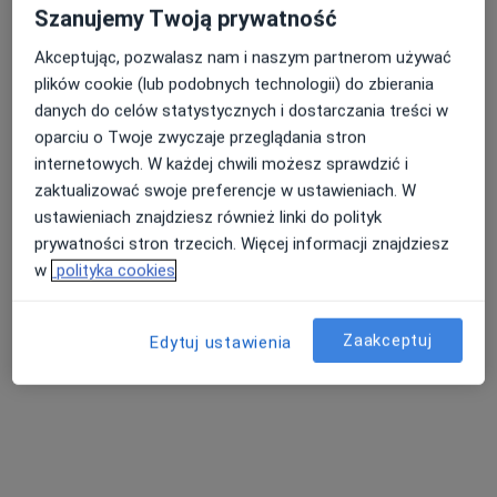
Szanujemy Twoją prywatność
Akceptując, pozwalasz nam i naszym partnerom używać
plików cookie (lub podobnych technologii) do zbierania
Nowy profil na ZnanyLekarz
Bezpieczne płatności
danych do celów statystycznych i dostarczania treści w
lek. Danuta Kulik
oparciu o Twoje zwyczaje przeglądania stron
·
internetowych. W każdej chwili możesz sprawdzić i
Internista, Lekarz wykonujący zabiegi medycyny estetycznej
Więcej
zaktualizować swoje preferencje w ustawieniach. W
ustawieniach znajdziesz również linki do polityk
9 opinii
prywatności stron trzecich. Więcej informacji znajdziesz
Adres 1
Adres 2
Online
w
polityka cookies
Jutrzenki 70, Rybnik
•
Mapa
Zaakceptuj
Edytuj ustawienia
"DKMED" Indywidualna specjalistyczna praktyka lekarska lek med Danuta Kulik
Terapia przeciwbólowa
Brak ceny
Specjalista nie oferuje umawiania online pod tym adresem.
Poproś o wizytę