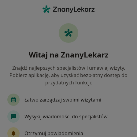
Me
Internista • Radlin, śląskie
Filtry
Ubezpieczenie
Mapa
Polecani interniści w Radlinie
Witaj na ZnanyLekarz
Jak działają wyniki wyszukiwania
Znajdź najlepszych specjalistów i umawiaj wizyty.
Pobierz aplikację, aby uzyskać bezpłatny dostęp do
Wybierz swoje ubezpieczenie
przydatnych funkcji:
Łatwo zarządzaj swoimi wizytami
Wysyłaj wiadomości do specjalistów
Otrzymuj powiadomienia