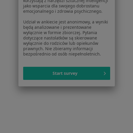
korzystają z narzędzi sztucznej inteligencji
Specjalista nie oferuje umawiania online pod tym adresem.
jako wsparcia dla swojego dobrostanu
emocjonalnego i zdrowia psychicznego.
Poproś o wizytę
Udział w ankiecie jest anonimowy, a wyniki
będą analizowane i prezentowane
wyłącznie w formie zbiorczej. Pytania
dotyczące nastolatków są skierowane
wyłącznie do rodziców lub opiekunów
prawnych. Nie zbieramy informacji
bezpośrednio od osób niepełnoletnich.
Start survey
lek. Wojciech Łukasz Gajewski
·
Więcej
Internista, Reumatolog
5 opinii
Strzelców Bytomskich 9 44-280 Rydułtowy, Rydułtowy
•
Mapa
Indywidualna Specjalistyczna Praktyka Lekarska
Specjalista nie oferuje umawiania online pod tym adresem.