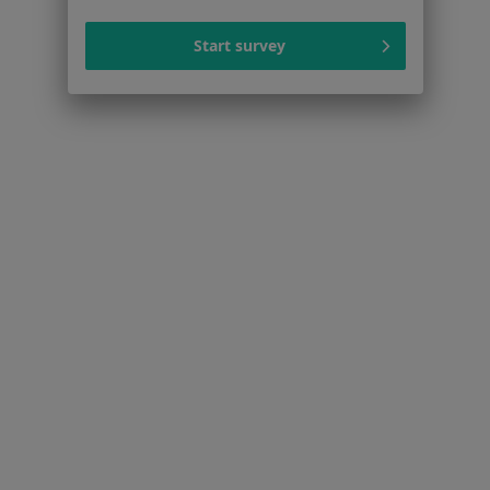
Dla pacjentów
Lekarze
Start survey
Placówki medyczne
Pytania i odpowiedzi
Usługi i zabiegi
Choroby
Pomoc
Aplikacje mobilne
Blog dla pacjentów
Dla profesjonalistów
Cennik
Dla lekarzy
Dla placówek medycznych
Noa Notes
nowość
Baza wiedzy
Centrum Pomocy dla Specjalisty
Kontakt