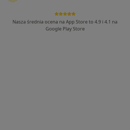
Nasza średnia ocena na App Store to 4.9 i 4.1 na
Bezpieczne płatności
Google Play Store
Centrum Terapii ALMA
·
Więcej
Psychoterapia, Psychiatria, Psychologia
4353 opinie
Zdrojowa 2, Jastrzębie-Zdrój
•
Mapa
Konsultacja seksuologiczna
220 zł
Pokaż więcej usług
mgr Agata Gamza
mgr Magdalena
mgr Minka Witke
psycholog
Wysogląd
psycholog
psycholog
Zobacz wszystkich 12 specjalistów
Brak dostępnych specjalistów z wolnymi terminami w tym centrum medycznym.