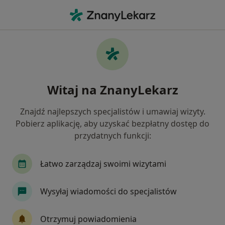
Me
Padaczka • Radlin, śląskie
Filtry
• 1
Ubezpieczenie
Map
Padaczka specjaliści w Radlinie
Witaj na ZnanyLekarz
Jak działają wyniki wyszukiwania
Znajdź najlepszych specjalistów i umawiaj wizyty.
Pobierz aplikację, aby uzyskać bezpłatny dostęp do
Jakiego specjalisty szukasz?
przydatnych funkcji:
Neurolog
Pediatra
Chirurg
Dermatol
Łatwo zarządzaj swoimi wizytami
Wysyłaj wiadomości do specjalistów
Otrzymuj powiadomienia