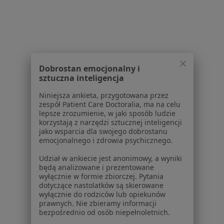
Serwis
Regulamin
Dobrostan emocjonalny i
Polityka prywatności pacjentów
sztuczna inteligencja
Polityka prywatności profesjonalistów
Niniejsza ankieta, przygotowana przez
Polityka prywatności dla profesjonalistów, których
zespół Patient Care Doctoralia, ma na celu
dane pozyskaliśmy samodzielnie
lepsze zrozumienie, w jaki sposób ludzie
korzystają z narzędzi sztucznej inteligencji
Polityka cookies
jako wsparcia dla swojego dobrostanu
Jak działają wyniki wyszukiwania
emocjonalnego i zdrowia psychicznego.
Dostępność
Udział w ankiecie jest anonimowy, a wyniki
O nas
będą analizowane i prezentowane
Praca
Rekrutujemy!
wyłącznie w formie zbiorczej. Pytania
Partnerzy
dotyczące nastolatków są skierowane
wyłącznie do rodziców lub opiekunów
Centrum prasowe
prawnych. Nie zbieramy informacji
Kontakt
bezpośrednio od osób niepełnoletnich.