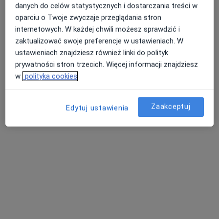
danych do celów statystycznych i dostarczania treści w
oparciu o Twoje zwyczaje przeglądania stron
lek. Jakub Grudzień
dr n. med. Paweł
lek. Bartosz
internetowych. W każdej chwili możesz sprawdzić i
ginekolog
Skorus
Macionczyk
zaktualizować swoje preferencje w ustawieniach. W
ginekolog
laryngolog
ustawieniach znajdziesz również linki do polityk
Zobacz wszystkich 22 specjalistów
prywatności stron trzecich. Więcej informacji znajdziesz
w
polityka cookies
Brak dostępnych specjalistów z wolnymi terminami w tym centrum medycznym.
Pokaż profil
Zaakceptuj
Edytuj ustawienia
lek. Bożena Bijata