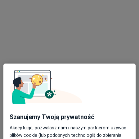
Pokaż profil
LiftMed
·
Więcej
Chirurgia, Ginekologia, Stomatologia
1593 opinie
Cegielniana 14, Rybnik
•
Mapa
Szanujemy Twoją prywatność
Konsultacja protetyczna
od 100 zł
Akceptując, pozwalasz nam i naszym partnerom używać
Pokaż więcej usług
plików cookie (lub podobnych technologii) do zbierania