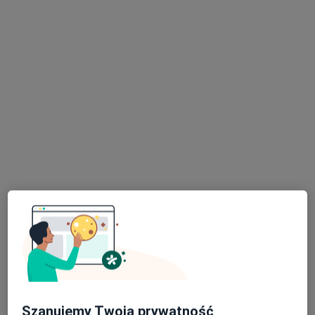
Nowy profil na ZnanyLekarz
Bezpieczne płatności
lek. Danuta Kulik
·
Internista, Lekarz wykonujący zabiegi medycyny estetycznej
Więcej
9 opinii
Adres 1
Adres 2
Online
Jutrzenki 70, Rybnik
•
Mapa
"DKMED" Indywidualna specjalistyczna praktyka lekarska lek med Danuta Kulik
Terapia przeciwbólowa
Brak ceny
Specjalista nie oferuje umawiania online pod tym adresem.
Szanujemy Twoją prywatność