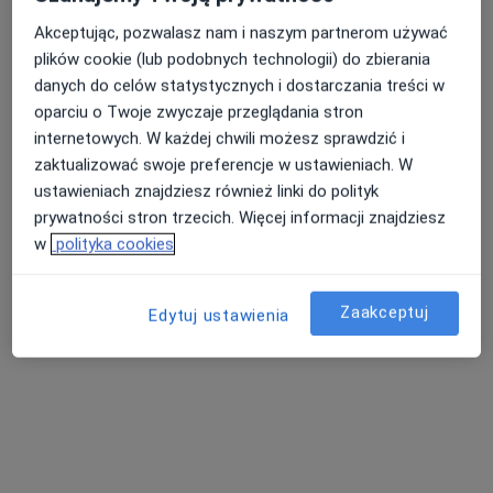
Poproś o wizytę
Akceptując, pozwalasz nam i naszym partnerom używać
plików cookie (lub podobnych technologii) do zbierania
danych do celów statystycznych i dostarczania treści w
oparciu o Twoje zwyczaje przeglądania stron
internetowych. W każdej chwili możesz sprawdzić i
zaktualizować swoje preferencje w ustawieniach. W
ustawieniach znajdziesz również linki do polityk
prywatności stron trzecich. Więcej informacji znajdziesz
w
polityka cookies
Michał Smołczyk
·
Więcej
Internista, Lekarz medycyny pracy
Zaakceptuj
46 opinii
Edytuj ustawienia
Wodzisławska 14, Żory
•
Mapa
Alimed Centrum Medyczne
Badania na broń, badania kwalifikowanych pracowników ochrony
od 450 zł
Specjalista nie oferuje umawiania online pod tym adresem.