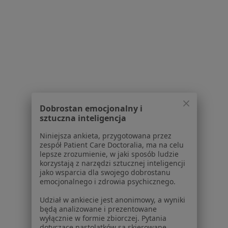
Radosław Mikółka
Internista
Sobótki 10, Wodzisław Śląski
•
Mapa
Gabinet Lekarski
Specjalista nie oferuje umawiania online pod tym adresem.
Dobrostan emocjonalny i
sztuczna inteligencja
Poproś o wizytę
Niniejsza ankieta, przygotowana przez
zespół Patient Care Doctoralia, ma na celu
lepsze zrozumienie, w jaki sposób ludzie
korzystają z narzędzi sztucznej inteligencji
1
2
3
jako wsparcia dla swojego dobrostanu
emocjonalnego i zdrowia psychicznego.
Powiązane wyszukiwania
|
Oferty pracy - Internista
Udział w ankiecie jest anonimowy, a wyniki
W pobliżu Wodzisławia Śląskiego
będą analizowane i prezentowane
wyłącznie w formie zbiorczej. Pytania
Interniści w Katowicach
dotyczące nastolatków są skierowane