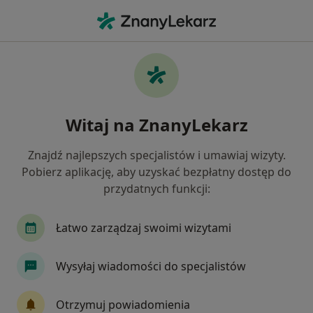
Me
Internista • Wodzisław Śląski, śląskie
Filtry
Ubezpieczenie
Mapa
Polecani interniści w Wodzisławiu Śląskim
Witaj na ZnanyLekarz
Jak działają wyniki wyszukiwania
Znajdź najlepszych specjalistów i umawiaj wizyty.
Pobierz aplikację, aby uzyskać bezpłatny dostęp do
Wybierz swoje ubezpieczenie
przydatnych funkcji:
Łatwo zarządzaj swoimi wizytami
Wysyłaj wiadomości do specjalistów
Otrzymuj powiadomienia