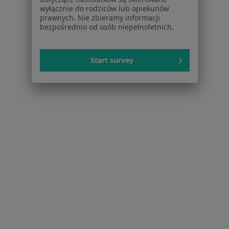
wyłącznie do rodziców lub opiekunów
Interniści w Bielsku-Białej
prawnych. Nie zbieramy informacji
bezpośrednio od osób niepełnoletnich.
Interniści w Gliwicach
Interniści w Zabrzu
Start survey
Interniści w Tychach
Więcej (14)
Więcej w kategorii: W pobliżu Wodzisławia Śl
Najczęstsze schorzenia
Alergia dróg oddechowych Wodzisław Śląski
Alergiczne choroby oczu Wodzisław Śląski
Astma oskrzelowa Wodzisław Śląski
Atopowe zapalenie skóry Wodzisław Śląski
Obrzęki Wodzisław Śląski
Więcej (15)