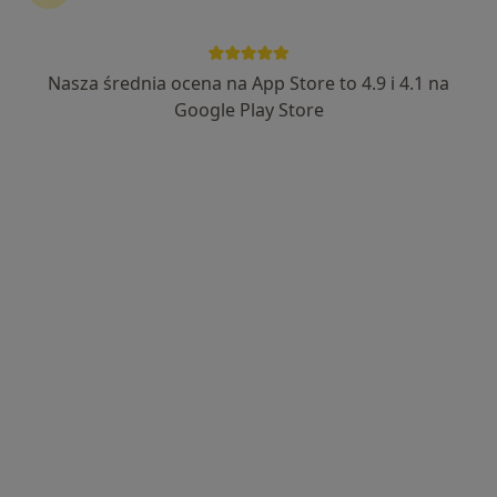
dr n. med. Jacek Kabut
·
Więcej
Internista, Onkolog
Nasza średnia ocena na App Store to 4.9 i 4.1 na
294 opinie
Google Play Store
Marii Konopnickiej 118, Pszów
•
Mapa
Specjalistyczna Praktyka Lekarska Kabut Jacek
Specjalista nie oferuje umawiania online pod tym adresem.
Poproś o wizytę
dr n. med. Adrianna Berger-Kucza