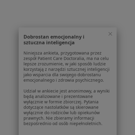
Więcej (10)
Więcej w kategorii: Specjaliści w ramach PZU 
Najczęście leczone choroby
Choroby układu oddechowego Piaseczno
Dobrostan emocjonalny i
sztuczna inteligencja
Nadciśnienie tętnicze Piaseczno
Niniejsza ankieta, przygotowana przez
Choroby układu moczowego Piaseczno
zespół Patient Care Doctoralia, ma na celu
lepsze zrozumienie, w jaki sposób ludzie
Zaburzenia rytmu serca Piaseczno
korzystają z narzędzi sztucznej inteligencji
jako wsparcia dla swojego dobrostanu
Cukrzyca Piaseczno
emocjonalnego i zdrowia psychicznego.
Więcej (15)
Udział w ankiecie jest anonimowy, a wyniki
Więcej w kategorii: Najczęście leczone chorob
będą analizowane i prezentowane
wyłącznie w formie zbiorczej. Pytania
dotyczące nastolatków są skierowane
wyłącznie do rodziców lub opiekunów
Strona Główna
Internista
Piaseczno
Zmień miasto
Zmień miasto
prawnych. Nie zbieramy informacji
Pzu Zdrowie
Zmień miasto
bezpośrednio od osób niepełnoletnich.