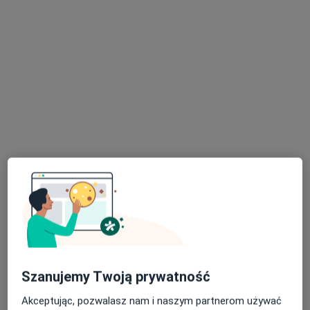
mazowieckie, w obszarach bliskich Twojemu
wyszukiwaniu.
lek. Beata Duda
·
Więcej
Internista
13 opinii
al. Jerozolimskie 44, Warszawa
•
Mapa
Centrum Medyczne enel-med - Oddział Widok Towers
Akceptuje PZU Zdrowie
Szanujemy Twoją prywatność
Konsultacja internistyczna
278 zł
Akceptując, pozwalasz nam i naszym partnerom używać