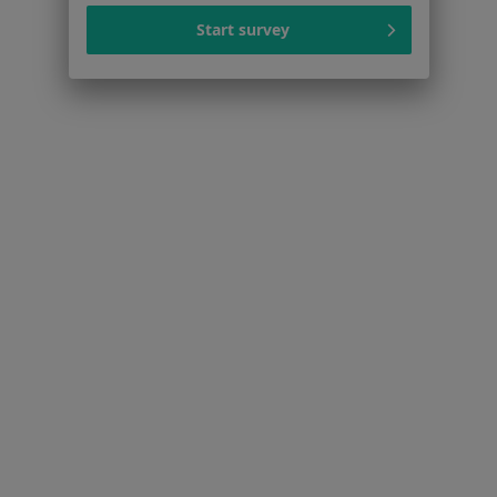
Start survey
Serwis
Regulamin
Polityka prywatności pacjentów
Polityka prywatności profesjonalistów
Polityka prywatności dla profesjonalistów, których
dane pozyskaliśmy samodzielnie
Polityka cookies
Jak działają wyniki wyszukiwania
Dostępność
O nas
Praca
Rekrutujemy!
Partnerzy
Centrum prasowe
Kontakt