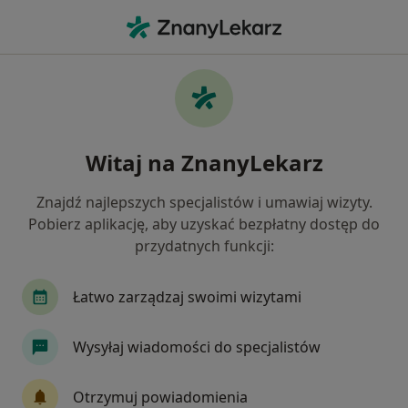
Me
Internista • Piaseczno, mazowieckie
Filtry
Ubezpieczenie:
PZU Zdrowie
20 polecanych internistów w Piasecznie z
Witaj na ZnanyLekarz
PZU Zdrowie
Jak działają wyniki wyszukiwania
Znajdź najlepszych specjalistów i umawiaj wizyty.
Pobierz aplikację, aby uzyskać bezpłatny dostęp do
przydatnych funkcji:
Łatwo zarządzaj swoimi wizytami
Wysyłaj wiadomości do specjalistów
dr n. med. Justyna Pedowska-Włoszek
Otrzymuj powiadomienia
·
Więcej
Internista, Kardiolog