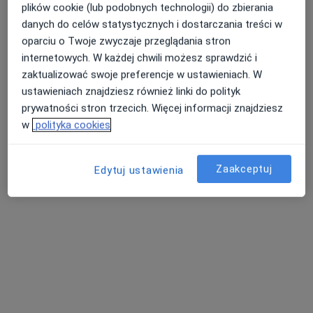
Specjalista nie oferuje umawiania online pod tym adresem.
plików cookie (lub podobnych technologii) do zbierania
danych do celów statystycznych i dostarczania treści w
Poproś o wizytę
oparciu o Twoje zwyczaje przeglądania stron
internetowych. W każdej chwili możesz sprawdzić i
zaktualizować swoje preferencje w ustawieniach. W
ustawieniach znajdziesz również linki do polityk
prywatności stron trzecich. Więcej informacji znajdziesz
w
polityka cookies
Zaakceptuj
Edytuj ustawienia
lek. Elżbieta Najechalska
·
Więcej
Internista, Lekarz rodzinny
63 opinie
Bora-Komorowskiego 21 lok. 307, Warszawa
•
Mapa
BORAMED Centrum Medyczne
Akceptuje PZU Zdrowie
Konsultacja lekarza rodzinnego
od 220 zł