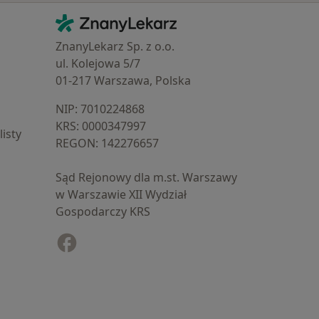
Kontakt
ZnanyLekarz - Strona główna
ZnanyLekarz Sp. z o.o.
ul. Kolejowa 5/7
01-217 Warszawa, Polska
NIP: ⁠7010224868
KRS: ⁠0000347997
isty
REGON: ⁠142276657
Sąd Rejonowy dla m.st. Warszawy
w Warszawie XII Wydział
Gospodarczy KRS
Facebook
otwiera się w nowej karcie