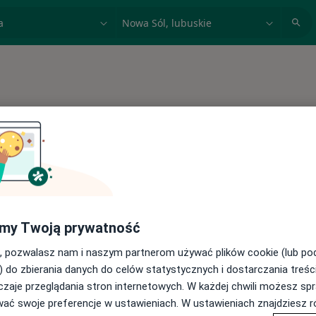
acja, badanie lub nazwisko
miasto lub dzielnica
my Twoją prywatność
, pozwalasz nam i naszym partnerom używać plików cookie (lub p
one choroby
) do zbierania danych do celów statystycznych i dostarczania treśc
zaje przeglądania stron internetowych. W każdej chwili możesz spr
wać swoje preferencje w ustawieniach. W ustawieniach znajdziesz ró
cover
sto