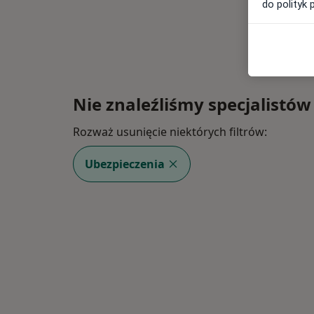
do polityk 
Nie znaleźliśmy specjalistów
Rozważ usunięcie niektórych filtrów:
Ubezpieczenia