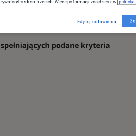
prywatności stron trzecich. Więcej informacji znajdziesz w
polityka
Za
Edytuj ustawienia
 spełniających podane kryteria