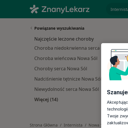
specjaliz
Powiązane wyszukiwania
Najczęście leczone choroby
Choroba niedokrwienna serca Nowa Sól
Choroba wieńcowa Nowa Sól
Choroby serca Nowa Sól
Nadciśnienie tętnicze Nowa Sól
Niewydolność serca Nowa Sól
Szanuje
Więcej (14)
Akceptując
Więcej w kategorii: Najczęście lecz
technologii
Twoje zwyc
zaktualizo
Strona Główna
Internista
Nowa Sól
Medi
Zmień mia