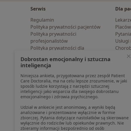
Serwis
Dla pa
Regulamin
Lekarz
Polityka prywatności pacjentów
Placów
Polityka prywatności
Pytani
profesjonalistów
Usługi 
Polityka prywatności dla
Choro
profesjonalistów, których dane
Pomoc
Dobrostan emocjonalny i sztuczna
pozyskaliśmy samodzielnie
Aplika
inteligencja
Polityka cookies
Blog d
Niniejsza ankieta, przygotowana przez zespół Patient
Jak działają wyniki wyszukiwania
Care Doctoralia, ma na celu lepsze zrozumienie, w jaki
Dostępność
sposób ludzie korzystają z narzędzi sztucznej
O nas
inteligencji jako wsparcia dla swojego dobrostanu
emocjonalnego i zdrowia psychicznego.
Praca
Rekrutujemy!
Partnerzy
Udział w ankiecie jest anonimowy, a wyniki będą
Centrum prasowe
analizowane i prezentowane wyłącznie w formie
zbiorczej. Pytania dotyczące nastolatków są skierowane
Kontakt
wyłącznie do rodziców lub opiekunów prawnych. Nie
zbieramy informacji bezpośrednio od osób