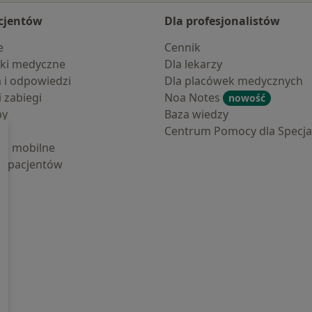
cjentów
Dla profesjonalistów
e
Cennik
ki medyczne
Dla lekarzy
a i odpowiedzi
Dla placówek medycznych
i zabiegi
Noa Notes
nowość
by
Baza wiedzy
Centrum Pomocy dla Specjal
cje mobilne
la pacjentów