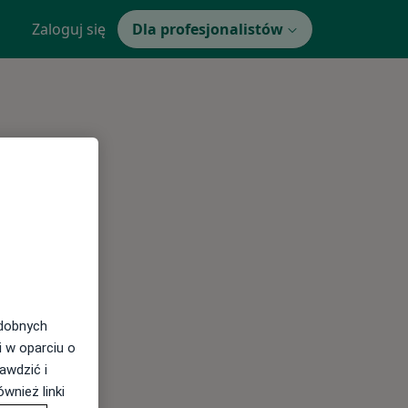
Zaloguj się
Dla profesjonalistów
odobnych
i w oparciu o
awdzić i
wnież linki