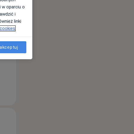
i w oparciu o
awdzić i
wnież linki
Pt,
Sob,
Ndz,
 cookies
14 Sie
15 Sie
16 Sie
akceptuj
Pt,
Sob,
Ndz,
14 Sie
15 Sie
16 Sie