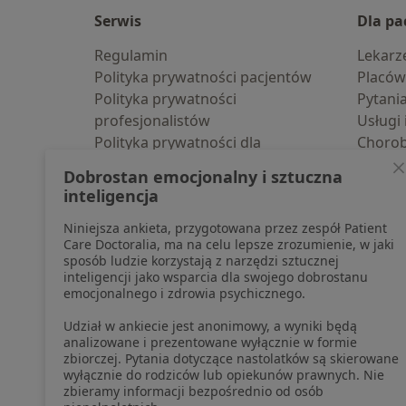
Serwis
Dla pa
Regulamin
Lekarz
Polityka prywatności pacjentów
Placów
Polityka prywatności
Pytani
profesjonalistów
Usługi 
Polityka prywatności dla
Choro
profesjonalistów, których dane
Pomoc
Dobrostan emocjonalny i sztuczna
pozyskaliśmy samodzielnie
Aplika
inteligencja
Polityka cookies
Blog d
Niniejsza ankieta, przygotowana przez zespół Patient
Jak działają wyniki wyszukiwania
Care Doctoralia, ma na celu lepsze zrozumienie, w jaki
Dostępność
sposób ludzie korzystają z narzędzi sztucznej
O nas
inteligencji jako wsparcia dla swojego dobrostanu
emocjonalnego i zdrowia psychicznego.
Praca
Rekrutujemy!
Partnerzy
Udział w ankiecie jest anonimowy, a wyniki będą
Centrum prasowe
analizowane i prezentowane wyłącznie w formie
zbiorczej. Pytania dotyczące nastolatków są skierowane
Kontakt
wyłącznie do rodziców lub opiekunów prawnych. Nie
zbieramy informacji bezpośrednio od osób