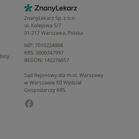
Kontakt
ZnanyLekarz - Strona główna
ZnanyLekarz Sp. z o.o.
ul. Kolejowa 5/7
01-217 Warszawa, Polska
NIP: ⁠7010224868
KRS: ⁠0000347997
isty
REGON: ⁠142276657
Sąd Rejonowy dla m.st. Warszawy
w Warszawie XII Wydział
Gospodarczy KRS
Facebook
otwiera się w nowej karcie