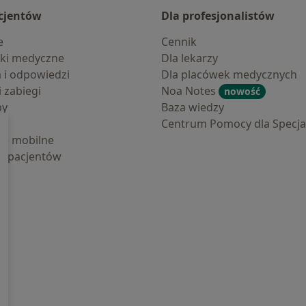
cjentów
Dla profesjonalistów
e
Cennik
ki medyczne
Dla lekarzy
a i odpowiedzi
Dla placówek medycznych
i zabiegi
Noa Notes
nowość
by
Baza wiedzy
Centrum Pomocy dla Specjal
cje mobilne
la pacjentów