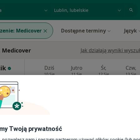
acja, badanie lub nazwisko
miasto lub dzielnica
zenie:
Medicover
Dostępne terminy
Język
z Medicover
Jak działają wyniki wysz
ik
Dziś
Jutro
Śr,
Czw,
10 Sie
11 Sie
12 Sie
13 Sie
Umawianie online nie jest dostępne
Poproś o wizytę
Centrum Medyczne Chodźki - NOWE Prywatne Specjalistyczne Gabinety Lekarskie
my Twoją prywatność
, pozwalasz nam i naszym partnerom używać plików cookie (lub p