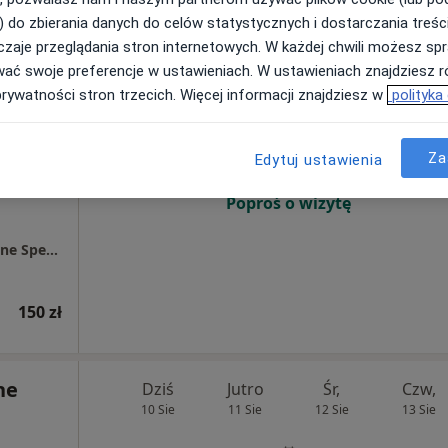
200 zł
) do zbierania danych do celów statystycznych i dostarczania treśc
zaje przeglądania stron internetowych. W każdej chwili możesz spr
wać swoje preferencje w ustawieniach. W ustawieniach znajdziesz ró
Dziś
Jutro
Śr,
Czw,
prywatności stron trzecich. Więcej informacji znajdziesz w
polityka
10 Sie
11 Sie
12 Sie
13 Sie
ęcej
Za
Edytuj ustawienia
Umawianie online nie jest dostępne
Poproś o wizytę
Centrum Medyczne Chodźki - NOWE Prywatne Specjalistyczne Gabinety Lekarskie
150 zł
ne
Dziś
Jutro
Śr,
Czw,
10 Sie
11 Sie
12 Sie
13 Sie