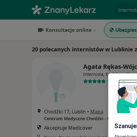
specjaliz
Konsultacje online
Ubezpiec
20 polecanych internistów w Lublinie 
Agata Rękas-Wójc
Internista, Endokrynolog
1 opinia
Chodźki 17, Lublin
•
Mapa
Szanuje
Akceptuje Medicover
Akceptując