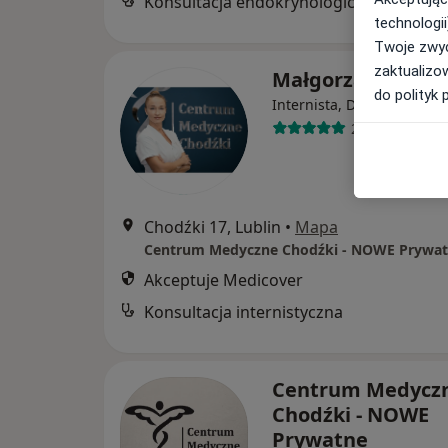
Konsultacja endokrynologiczna
technologii
Twoje zwyc
zaktualizo
Małgorzata Król
do polityk 
·
Wi
Internista, Diabetolog
25 opinii
Chodźki 17, Lublin
•
Mapa
Akceptuje Medicover
Konsultacja internistyczna
Centrum Medycz
Chodźki - NOWE
Prywatne