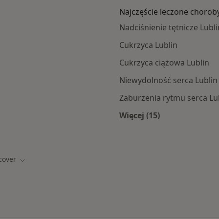
Najczęście leczone chorob
Nadciśnienie tętnicze Lubli
Cukrzyca Lublin
Cukrzyca ciążowa Lublin
Niewydolność serca Lublin
Zaburzenia rytmu serca Lu
Więcej (15)
amach Medicover
Więcej w kategorii: 
cover
sto
Zmień miasto