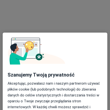
Specjaliści znajdują się poza Mikołów, śląskie, w
obszarach bliskich Twojemu wyszukiwaniu.
Bezpieczne płatności
INTER-MED BĘDZIN
Szanujemy Twoją prywatność
·
Więcej
Interna, Chirurgia, Okulistyka
2304 opinie
Akceptując, pozwalasz nam i naszym partnerom używać
plików cookie (lub podobnych technologii) do zbierania
Ignacego Krasickiego 14, Będzin
•
Mapa
danych do celów statystycznych i dostarczania treści w
Konsultacja diabetologiczna
250 zł
oparciu o Twoje zwyczaje przeglądania stron
Pokaż więcej usług
internetowych. W każdej chwili możesz sprawdzić i