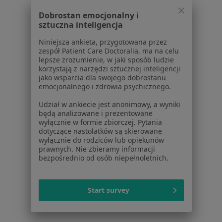
Choroby kręgosłupa Mikołów
Dobrostan emocjonalny i
sztuczna inteligencja
Cukrzyca Mikołów
Niniejsza ankieta, przygotowana przez
Więcej (15)
zespół Patient Care Doctoralia, ma na celu
lepsze zrozumienie, w jaki sposób ludzie
Więcej w kategorii: Najczęście leczone chorob
korzystają z narzędzi sztucznej inteligencji
jako wsparcia dla swojego dobrostanu
emocjonalnego i zdrowia psychicznego.
Strona Główna
Internista
Mikołów
Zmień miasto
Zmień miasto
Udział w ankiecie jest anonimowy, a wyniki
Medicover
Zmień miasto
będą analizowane i prezentowane
wyłącznie w formie zbiorczej. Pytania
dotyczące nastolatków są skierowane
wyłącznie do rodziców lub opiekunów
prawnych. Nie zbieramy informacji
bezpośrednio od osób niepełnoletnich.
Serwis
Start survey
Regulamin
Polityka prywatności pacjentów
Polityka prywatności profesjonalistów