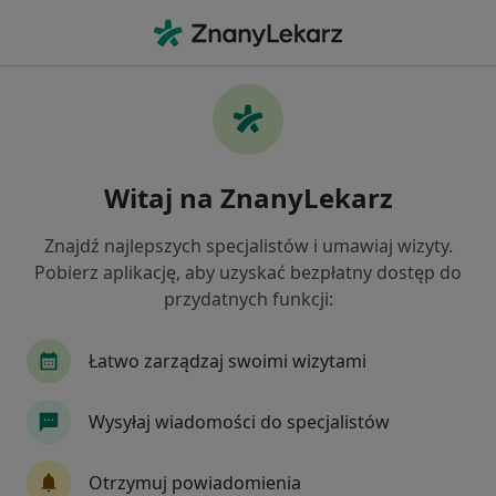
Me
Internista • Mikołów, śląskie
Filtry
Ubezpieczenie:
Medicover
20 polecanych internistów w Mikołowie z
Witaj na ZnanyLekarz
Medicover
Jak działają wyniki wyszukiwania
Znajdź najlepszych specjalistów i umawiaj wizyty.
Pobierz aplikację, aby uzyskać bezpłatny dostęp do
przydatnych funkcji:
Łatwo zarządzaj swoimi wizytami
Wysyłaj wiadomości do specjalistów
CUD - Centrum Ultrasonograficznej
Otrzymuj powiadomienia
Diagnostyki