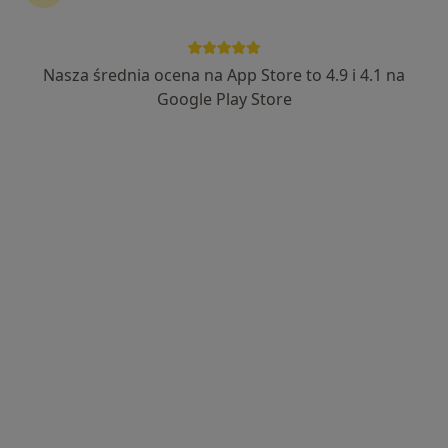
·
Więcej
Interna, Ultrasonografia, Medycyna rodzinna
740 opinii
Nasza średnia ocena na App Store to 4.9 i 4.1 na
Jana Łaskiego 3, Zabrze
•
Mapa
Google Play Store
ECHO serca
od 200 zł
Marzanna Rak
internista
Brak dostępnych specjalistów z wolnymi terminami w tym centrum medycznym.
Pokaż profil