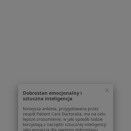
Konsultacja ginekologiczna
od 300 zł
dr n. med. Kornelia
lek. Bogusz
Tomaszewska
Olszewski
ginekolog
ginekolog
Brak dostępnych specjalistów z wolnymi terminami w tym centrum medycznym.
Pokaż profil
1
2
Dobrostan emocjonalny i
sztuczna inteligencja
Powiązane wyszukiwania
|
Oferty pracy - Ginekolog
Niniejsza ankieta, przygotowana przez
W pobliżu Rokietnicy
zespół Patient Care Doctoralia, ma na celu
Ginekolodzy w Poznaniu
lepsze zrozumienie, w jaki sposób ludzie
korzystają z narzędzi sztucznej inteligencji
Ginekolodzy w Swarzędzu
jako wsparcia dla swojego dobrostanu