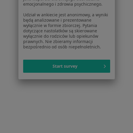
emocjonalnego i zdrowia psychicznego.
Ginekolodzy w Skórzewie
Udział w ankiecie jest anonimowy, a wyniki
Ginekolodzy w Kościanie
będą analizowane i prezentowane
wyłącznie w formie zbiorczej. Pytania
Ginekolodzy w Mosinie
dotyczące nastolatków są skierowane
wyłącznie do rodziców lub opiekunów
Więcej (14)
prawnych. Nie zbieramy informacji
bezpośrednio od osób niepełnoletnich.
Więcej w kategorii: W pobliżu Rokietnicy
Najczęstsze schorzenia
Start survey
Bolesne miesiączkowanie Rokietnica
Mięśniaki macicy Rokietnica
Zaburzenia miesiączkowania Rokietnica
Choroby ginekologiczne Rokietnica
Menopauza Rokietnica
Więcej (15)
Więcej w kategorii: Najczęstsze schorzenia