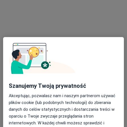
Doktor Vita Rokietnica
·
Więcej
Ginekologia, Chirurgia, Diabetologia
26 opinii
Golęcińska 12, Rokietnica
•
Mapa
Brak dostępnych specjalistów z wolnymi terminami w tym centrum medycznym.
Szanujemy Twoją prywatność
Pokaż profil
Akceptując, pozwalasz nam i naszym partnerom używać
plików cookie (lub podobnych technologii) do zbierania
danych do celów statystycznych i dostarczania treści w
oparciu o Twoje zwyczaje przeglądania stron
internetowych. W każdej chwili możesz sprawdzić i