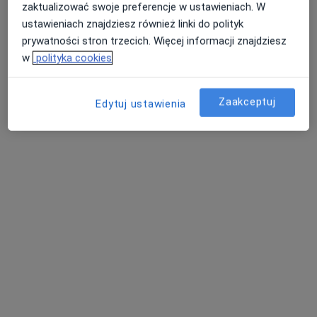
zaktualizować swoje preferencje w ustawieniach. W
ustawieniach znajdziesz również linki do polityk
prywatności stron trzecich. Więcej informacji znajdziesz
w
polityka cookies
lek. Dorota Szpiech
·
Więcej
Ginekolog, Ultrasonografista
Zaakceptuj
274 opinie
Edytuj ustawienia
Kolejowa, 1D/02, Rokietnica
•
Mapa
Centrum Medyczne Ułańska
Badania prenatalne I trymestru w ciąży bliźniaczej + test PAPPA
700 zł
Specjalista nie oferuje umawiania online pod tym adresem.
Poproś o wizytę