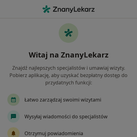
Me
Ginekolog • Rokietnica, wielkopolskie
Filtry
Ubezpieczenie
Mapa
Polecani ginekolodzy w Rokietnicy
Witaj na ZnanyLekarz
Jak działają wyniki wyszukiwania
Znajdź najlepszych specjalistów i umawiaj wizyty.
Pobierz aplikację, aby uzyskać bezpłatny dostęp do
Wybierz swoje ubezpieczenie
przydatnych funkcji:
NFZ
Allianz
TU Zdrowie
Łatwo zarządzaj swoimi wizytami
Wysyłaj wiadomości do specjalistów
Otrzymuj powiadomienia