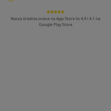
Nasza średnia ocena na App Store to 4.9 i 4.1 na
Wyróżniony
Google Play Store
dr n. med. Jakub Lorek
·
Więcej
Ginekolog
165 opinii
Nowa 54, Tarnowo Podgórne
•
Mapa
Centrum Medyczne enel-med - Oddział Tarnowo Podgórne
Konsultacja ginekologiczna
299 zł
Specjalista nie oferuje umawiania online pod tym adresem.
Poproś o wizytę