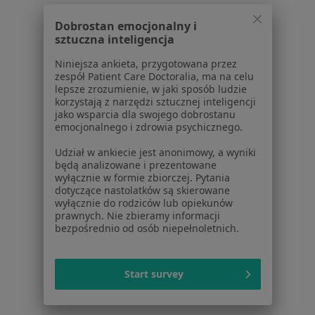
Patologia ciąży Środa Wielkopolska
Dobrostan emocjonalny i
Więcej (14)
sztuczna inteligencja
Więcej w kategorii: Najczęstsze schorzenia
Niniejsza ankieta, przygotowana przez
zespół Patient Care Doctoralia, ma na celu
lepsze zrozumienie, w jaki sposób ludzie
Strona Główna
Ginekolog
Środa Wielkopolska
Zmień miasto
korzystają z narzędzi sztucznej inteligencji
jako wsparcia dla swojego dobrostanu
emocjonalnego i zdrowia psychicznego.
Udział w ankiecie jest anonimowy, a wyniki
będą analizowane i prezentowane
wyłącznie w formie zbiorczej. Pytania
dotyczące nastolatków są skierowane
Serwis
wyłącznie do rodziców lub opiekunów
prawnych. Nie zbieramy informacji
Regulamin
bezpośrednio od osób niepełnoletnich.
Polityka prywatności pacjentów
Polityka prywatności profesjonalistów
Start survey
Polityka prywatności dla profesjonalistów, których
dane pozyskaliśmy samodzielnie
Polityka cookies