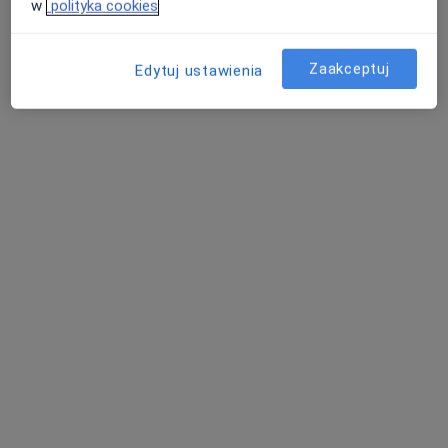
w
polityka cookies
Zaakceptuj
Edytuj ustawienia
dr hab. n. med. Monika Englert-Golon
·
Więcej
Ginekolog
153 opinie
Czerwonego Krzyża 3, Środa Wielkopolska
•
Mapa
Centrum Medyczne Eng-Med
Konsultacja leczenia niepłodności (pierwsza wizyta)
400 zł
Specjalista nie oferuje umawiania online pod tym adresem.
Poproś o wizytę