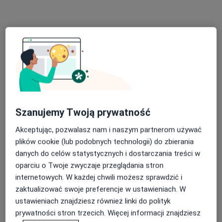
lek. Aleksander Frąckowiak
·
Więcej
Ginekolog
94 opinie
Adres
Online
Czerwonego Krzyża 3, Środa Wielkopolska
•
Mapa
Centrum Medyczne Eng-Med
Szanujemy Twoją prywatność
Konsultacja ginekologiczna
320 zł
Akceptując, pozwalasz nam i naszym partnerom używać
Specjalista nie oferuje umawiania online pod tym adresem.
plików cookie (lub podobnych technologii) do zbierania
danych do celów statystycznych i dostarczania treści w
Poproś o wizytę
oparciu o Twoje zwyczaje przeglądania stron
internetowych. W każdej chwili możesz sprawdzić i
zaktualizować swoje preferencje w ustawieniach. W
ustawieniach znajdziesz również linki do polityk
prywatności stron trzecich. Więcej informacji znajdziesz