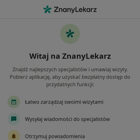
Me
Ginekolog • Środa Wielkopolska, wielkopolskie
Filtry
Ubezpieczenie
Mapa
Polecani ginekolodzy w Środzie
Witaj na ZnanyLekarz
Wielkopolskiej
Jak działają wyniki wyszukiwania
Znajdź najlepszych specjalistów i umawiaj wizyty.
Pobierz aplikację, aby uzyskać bezpłatny dostęp do
przydatnych funkcji:
Wybierz swoje ubezpieczenie
Łatwo zarządzaj swoimi wizytami
Wysyłaj wiadomości do specjalistów
Otrzymuj powiadomienia