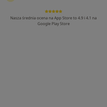
lek. Aleksy Świetlicki
Nasza średnia ocena na App Store to 4.9 i 4.1 na
·
Więcej
Ginekolog
Google Play Store
114 opinii
Czerwonego Krzyża 3, Środa Wielkopolska
•
Mapa
Centrum Medyczne Eng-Med
Badania prenatalne I trymestru w ciąży bliźniaczej + test PAPPA
650 zł
Specjalista nie oferuje umawiania online pod tym adresem.
Poproś o wizytę