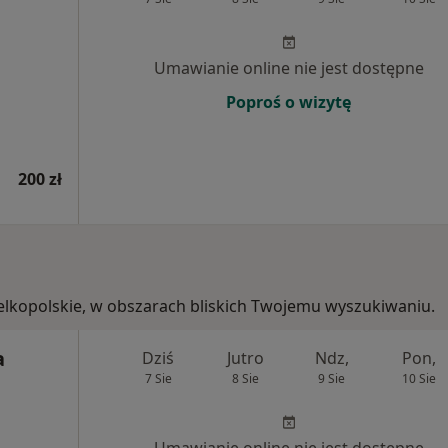
Umawianie online nie jest dostępne
Poproś o wizytę
200 zł
ielkopolskie, w obszarach bliskich Twojemu wyszukiwaniu.
a
Dziś
Jutro
Ndz,
Pon,
7 Sie
8 Sie
9 Sie
10 Sie
Umawianie online nie jest dostępne