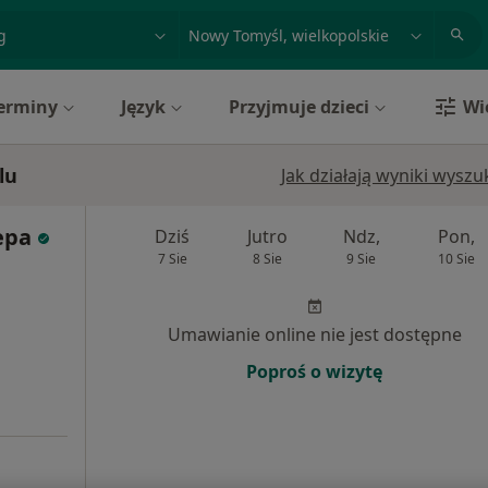
acja, badanie lub nazwisko
miasto lub dzielnica
erminy
Język
Przyjmuje dzieci
Wi
lu
Jak działają wyniki wysz
epa
Dziś
Jutro
Ndz,
Pon,
7 Sie
8 Sie
9 Sie
10 Sie
Umawianie online nie jest dostępne
Poproś o wizytę