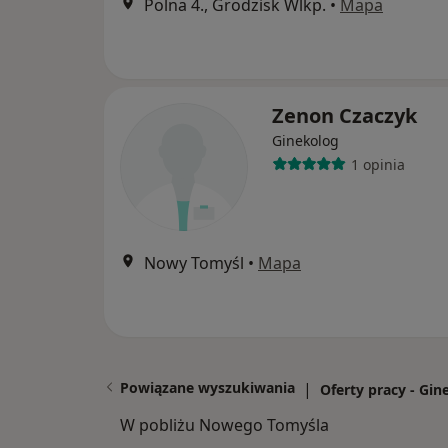
Polna 4., Grodzisk Wlkp.
•
Mapa
Zenon Czaczyk
Ginekolog
1 opinia
Nowy Tomyśl
•
Mapa
Powiązane wyszukiwania
|
Oferty pracy - Gin
W pobliżu Nowego Tomyśla