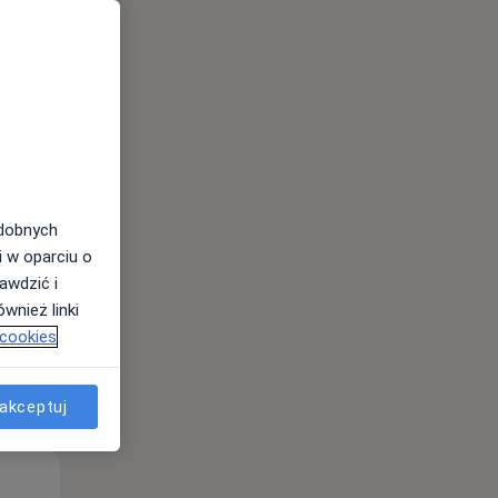
Wt,
Śr,
Czw,
11 Sie
12 Sie
13 Sie
odobnych
i w oparciu o
awdzić i
wnież linki
 cookies
akceptuj
Wt,
Śr,
Czw,
11 Sie
12 Sie
13 Sie