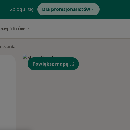
Zaloguj się
Dla profesjonalistów
ęcej filtrów
ukiwania
Wt,
Śr,
Czw,
Powiększ mapę
11 Sie
12 Sie
13 Sie