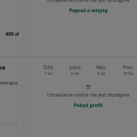
Poproś o wizytę
 wizyta)
400 zł
ne
Dziś
Jutro
Ndz,
Pon,
7 Sie
8 Sie
9 Sie
10 Sie
ziecięca,
Umawianie online nie jest dostępne
Pokaż profil