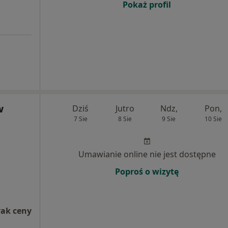
Pokaż profil
w
Dziś
Jutro
Ndz,
Pon,
7 Sie
8 Sie
9 Sie
10 Sie
Umawianie online nie jest dostępne
Poproś o wizytę
rak ceny