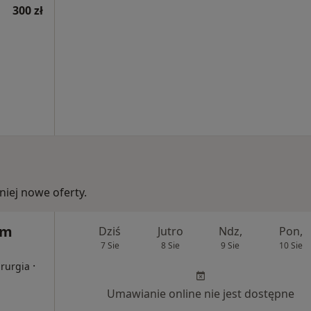
300 zł
iej nowe oferty.
um
Dziś
Jutro
Ndz,
Pon,
7 Sie
8 Sie
9 Sie
10 Sie
·
irurgia
Umawianie online nie jest dostępne