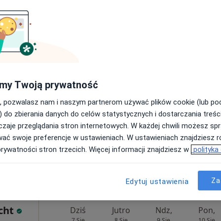
rak ceny
Dziś
Jutro
Ndz,
Pon,
ki
7 Sie
8 Sie
9 Sie
10 Sie
my Twoją prywatność
Umawianie online nie jest dostępne
, pozwalasz nam i naszym partnerom używać plików cookie (lub p
Poproś o wizytę
) do zbierania danych do celów statystycznych i dostarczania treśc
zaje przeglądania stron internetowych. W każdej chwili możesz spr
wać swoje preferencje w ustawieniach. W ustawieniach znajdziesz ró
prywatności stron trzecich. Więcej informacji znajdziesz w
polityka
oźmiński
rak ceny
Za
Edytuj ustawienia
cht
Dziś
Jutro
Ndz,
Pon,
7 Sie
8 Sie
9 Sie
10 Sie