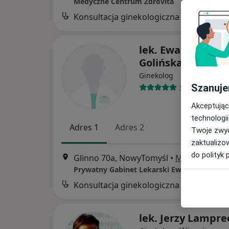
Medyczne Centrum Zdrovita
Konsultacja ginekologiczna
B
lek. Ewa Jolanta
Golińska-Koźmińs
Ginekolog
Szanuje
31 opinii
Akceptując
technologii
Adres 1
Adres 2
Twoje zwyc
zaktualizo
do polityk 
Glinno 70a, NowyTomyśl
•
Mapa
Prywatny Gabinet Lekarski Ewa Golińska-K
Konsultacja ginekologiczna
B
lek. Jerzy Lampre