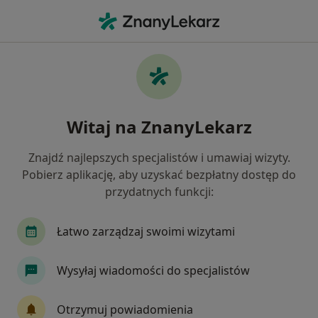
Me
Zespół Policystycznych Jajników Pcos Pmos • Rokietnica, wielkopolskie
Filtry
• 1
Ubezpieczenie
Map
Zespół policystycznych jajników (PCOS /
Witaj na ZnanyLekarz
PMOS) specjaliści w Rokietnicy
Jak działają wyniki wyszukiwania
Znajdź najlepszych specjalistów i umawiaj wizyty.
Pobierz aplikację, aby uzyskać bezpłatny dostęp do
przydatnych funkcji:
Jakiego specjalisty szukasz?
Ginekolog
Endokrynolog
Internista
Łatwo zarządzaj swoimi wizytami
Wysyłaj wiadomości do specjalistów
Otrzymuj powiadomienia