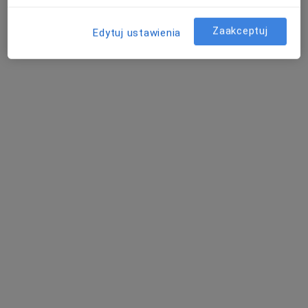
Zaakceptuj
Edytuj ustawienia
prof. dr hab. n. med. Jacek Brązert
·
Więcej
Ginekolog, Perinatolog, Ultrasonografista
192 opinie
Kolejowa, 1D/02, Rokietnica
•
Mapa
Centrum Medyczne Ułańska
Badania prenatalne III trymestru
450 zł
Specjalista nie oferuje umawiania online pod tym adresem.
Poproś o wizytę