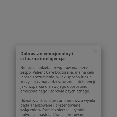
Zespół policystycznych jajników (PCOS / PMOS) w
Poznaniu
Zespół policystycznych jajników (PCOS / PMOS) w
Skórzewie
Zespół policystycznych jajników (PCOS / PMOS) w
Swarzędzu
Dobrostan emocjonalny i
Zespół policystycznych jajników (PCOS / PMOS) w
sztuczna inteligencja
Środzie Wielkopolskiej
Niniejsza ankieta, przygotowana przez
Zespół policystycznych jajników (PCOS / PMOS) w
zespół Patient Care Doctoralia, ma na celu
Suchym Lasie
lepsze zrozumienie, w jaki sposób ludzie
korzystają z narzędzi sztucznej inteligencji
Więcej (14)
jako wsparcia dla swojego dobrostanu
emocjonalnego i zdrowia psychicznego.
Więcej w kategorii: W pobliżu Rokietnicy
Udział w ankiecie jest anonimowy, a wyniki
Schorzenia w Rokietnicy
będą analizowane i prezentowane
wyłącznie w formie zbiorczej. Pytania
Nadciśnienie tętnicze w Rokietnicy
dotyczące nastolatków są skierowane