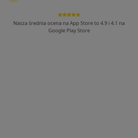
Nasza średnia ocena na App Store to 4.9 i 4.1 na
dr n. med. Julia Rochatka (Murlewska)
Google Play Store
·
Więcej
Ginekolog, Ultrasonografista
325 opinii
Adres
Online
Komandorska 3, Poznań
•
Mapa
Specjalistyczny Gabinet Ginekologiczno-Położniczy
Konsultacja ginekologiczna
od 100 zł
Specjalista nie oferuje umawiania online pod tym adresem.
Poproś o wizytę