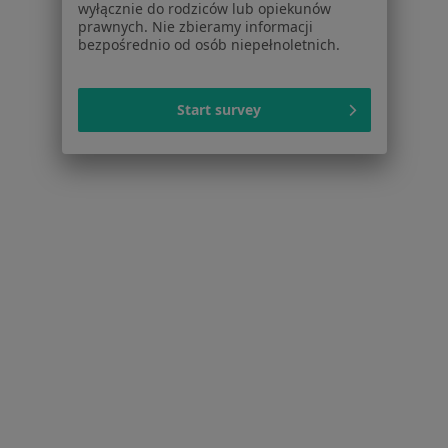
wyłącznie do rodziców lub opiekunów
Rak szyjki macicy w Rokietnicy
prawnych. Nie zbieramy informacji
bezpośrednio od osób niepełnoletnich.
Wypadanie macicy i pochwy w Rokietnicy
Zaburzenia miesiączkowania w Rokietnicy
Start survey
Zaburzenia rytmu serca w Rokietnicy
Więcej (15)
Więcej w kategorii: Schorzenia w Rokietnicy
Strona Główna
Choroby
Zespół Policystycznych Jajników (Pcos / Pmos)
Zmień miasto
Rokietnica
Zmień miasto
Serwis