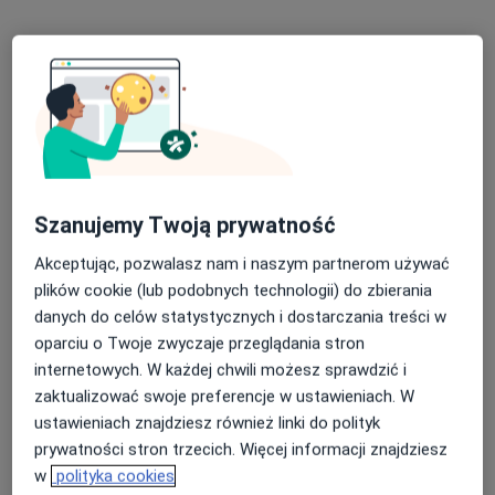
lek. Krzysztof Konopka
·
Więcej
W trakcie specjalizacji (Ginekolog)
30 opinii
Szanujemy Twoją prywatność
Florencka 2/5, Tarnowo Podgórne
•
Mapa
Akceptując, pozwalasz nam i naszym partnerom używać
Gabinety Lekarskie RENOVATIO-MED
plików cookie (lub podobnych technologii) do zbierania
Konsultacja ginekologiczna
290 zł
danych do celów statystycznych i dostarczania treści w
oparciu o Twoje zwyczaje przeglądania stron
Specjalista nie oferuje umawiania online pod tym adresem.
internetowych. W każdej chwili możesz sprawdzić i
zaktualizować swoje preferencje w ustawieniach. W
Poproś o wizytę
ustawieniach znajdziesz również linki do polityk
prywatności stron trzecich. Więcej informacji znajdziesz
w
polityka cookies