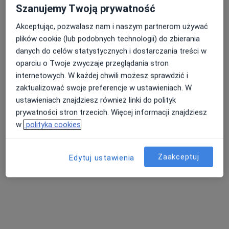
Szanujemy Twoją prywatność
Akceptując, pozwalasz nam i naszym partnerom używać
plików cookie (lub podobnych technologii) do zbierania
danych do celów statystycznych i dostarczania treści w
oparciu o Twoje zwyczaje przeglądania stron
internetowych. W każdej chwili możesz sprawdzić i
zaktualizować swoje preferencje w ustawieniach. W
ustawieniach znajdziesz również linki do polityk
dr n. med. Paula Kortus
prywatności stron trzecich. Więcej informacji znajdziesz
·
Więcej
Ginekolog
w
polityka cookies
447 opinii
Adres 1
Adres 2
Online
Zaakceptuj
Edytuj ustawienia
Szamotulska 61/1, Poznań
•
Mapa
Prywatny gabinet ginekologiczny
Konsultacja ginekologiczna
350 zł