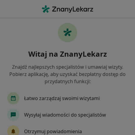
Me
Ginekolog • Luboń, wielkopolskie
Filtry
Ubezpieczenie
Mapa
Polecani ginekolodzy w Luboniu
Witaj na ZnanyLekarz
Jak działają wyniki wyszukiwania
Znajdź najlepszych specjalistów i umawiaj wizyty.
Pobierz aplikację, aby uzyskać bezpłatny dostęp do
Wybierz swoje ubezpieczenie
przydatnych funkcji:
Allianz
Compensa
LUX MED
POLMED
Łatwo zarządzaj swoimi wizytami
Wysyłaj wiadomości do specjalistów
Otrzymuj powiadomienia