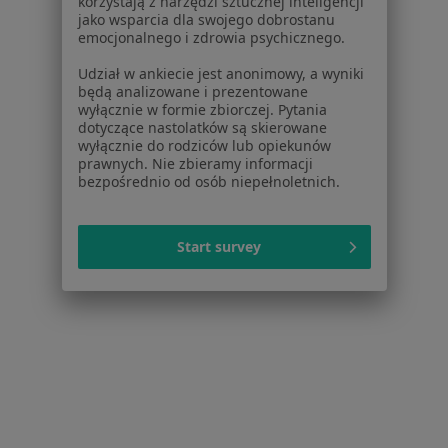
korzystają z narzędzi sztucznej inteligencji
jako wsparcia dla swojego dobrostanu
emocjonalnego i zdrowia psychicznego.
Udział w ankiecie jest anonimowy, a wyniki
będą analizowane i prezentowane
wyłącznie w formie zbiorczej. Pytania
dotyczące nastolatków są skierowane
Scanmed S.A Centrum Medyczne Luboń
wyłącznie do rodziców lub opiekunów
prawnych. Nie zbieramy informacji
·
Więcej
Ginekologia, Interna, Medycyna chorób zakaźnych
bezpośrednio od osób niepełnoletnich.
5 opinii
Stefana Żeromskiego 1A, Luboń
•
Mapa
Start survey
Brak dostępnych specjalistów z wolnymi terminami w tym centrum medycznym.
Pokaż profil