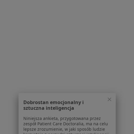
25 opinii
Adres 1
Adres 2
Adres 3
Adres 4
Poznańska 14, Skórzewo
•
Mapa
FLOSMED
Konsultacja ginekologiczna
350 zł
Specjalista nie oferuje umawiania online pod tym adresem.
Poproś o wizytę
Inni specjaliści w Twojej okolicy
Dobrostan emocjonalny i
Obecnie nie ma wolnych miejsc. Sprawdź później
sztuczna inteligencja
nowe oferty.
Niniejsza ankieta, przygotowana przez
zespół Patient Care Doctoralia, ma na celu
lepsze zrozumienie, w jaki sposób ludzie