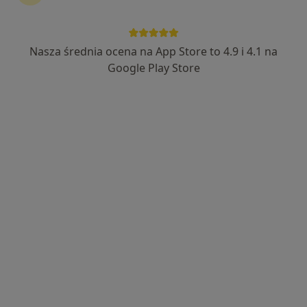
Nasza średnia ocena na App Store to 4.9 i 4.1 na
CenterMed Poznań
Google Play Store
·
Więcej
Ginekologia, Chirurgia, Interna
122 opinie
Komornicka 89, Wiry
•
Mapa
Brak dostępnych specjalistów z wolnymi terminami w tym centrum medycznym.
Pokaż profil