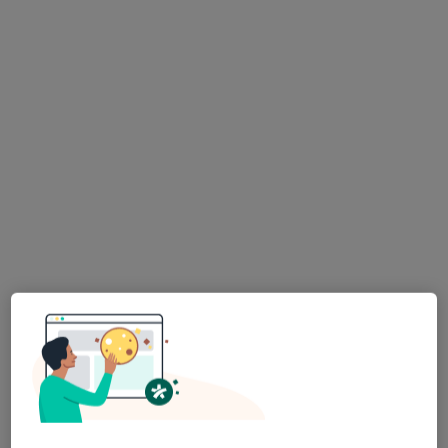
Bezpieczne płatności
dr n. med. Piotr Bruszewski
·
Więcej
Ginekolog, Anestezjolog
585 opinii
Popularny specjalista: pacjenci chętnie płacą
online
Grunwaldzka 38b 5, Poznań
•
Mapa
Gabinet Lekarski.
Konsultacja ginekologiczna
250 zł
Specjalista nie oferuje umawiania online pod tym adresem.
Poproś o wizytę