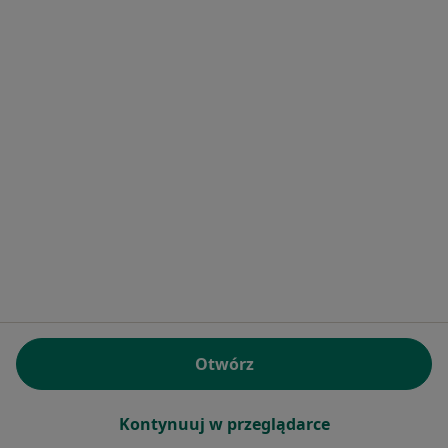
New Me Clinic
·
Więcej
Ginekologia, Medycyna estetyczna, Fizjoterapia
1 opinia
Głogowska 440, Poznań
•
Mapa
Brak dostępnych specjalistów z wolnymi terminami w tym centrum medycznym.
Pokaż profil
Otwórz
Kontynuuj w przeglądarce