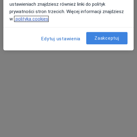
ustawieniach znajdziesz również linki do polityk
Poproś o wizytę
prywatności stron trzecich. Więcej informacji znajdziesz
w
polityka cookies
Zaakceptuj
Edytuj ustawienia
dr n. med. Agnieszka Jagielska-Wojtasik
·
Więcej
Ginekolog
1236 opinii
Adres
Online
Racławicka 20A, Chorzów
•
Mapa
BetaMed S.A.