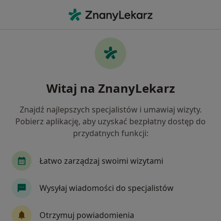
Me
Bolesne Miesiączkowanie • Piekary Śląskie, śląskie
Filtry
• 1
Ubezpieczenie
Map
Bolesne miesiączkowanie specjaliści w
Witaj na ZnanyLekarz
Piekarach Śląskich
Jak działają wyniki wyszukiwania
Znajdź najlepszych specjalistów i umawiaj wizyty.
Pobierz aplikację, aby uzyskać bezpłatny dostęp do
przydatnych funkcji:
Jakiego specjalisty szukasz?
Ginekolog
Internista
Chirurg
Endokr
Łatwo zarządzaj swoimi wizytami
Wysyłaj wiadomości do specjalistów
Otrzymuj powiadomienia