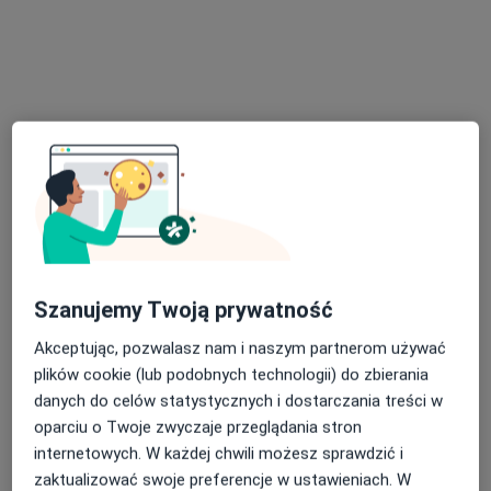
Poproś o wizytę
Bezpieczne płatności
dr n. med. Alicja Gajewska-Kucharek
Szanujemy Twoją prywatność
·
Więcej
Ginekolog, Genetyk
120 opinii
Akceptując, pozwalasz nam i naszym partnerom używać
plików cookie (lub podobnych technologii) do zbierania
Podgórna 7, Bytom
•
Mapa
danych do celów statystycznych i dostarczania treści w
Gynmed - dr n. med. Alicja Gajewska-Kucharek
oparciu o Twoje zwyczaje przeglądania stron
Konsultacja leczenia niepłodności (pierwsza wizyta)
400 zł
internetowych. W każdej chwili możesz sprawdzić i
Specjalista nie oferuje umawiania online pod tym adresem.
zaktualizować swoje preferencje w ustawieniach. W