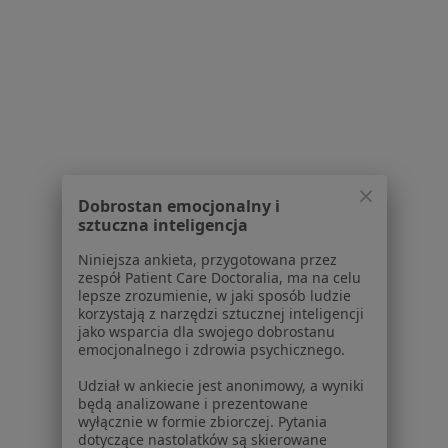
Specjalista nie oferuje umawiania online pod tym adresem.
Poproś o wizytę
1
2
3
Powiązane wyszukiwania
Dobrostan emocjonalny i
W pobliżu Piekar Śląskich
sztuczna inteligencja
Bolesne miesiączkowanie w Katowicach
Niniejsza ankieta, przygotowana przez
zespół Patient Care Doctoralia, ma na celu
Bolesne miesiączkowanie w Gliwicach
lepsze zrozumienie, w jaki sposób ludzie
korzystają z narzędzi sztucznej inteligencji
Bolesne miesiączkowanie w Sosnowcu
jako wsparcia dla swojego dobrostanu
emocjonalnego i zdrowia psychicznego.
Bolesne miesiączkowanie w Rudzie Śląskiej
Udział w ankiecie jest anonimowy, a wyniki
Bolesne miesiączkowanie w Tychach
będą analizowane i prezentowane
wyłącznie w formie zbiorczej. Pytania
Więcej (15)
dotyczące nastolatków są skierowane