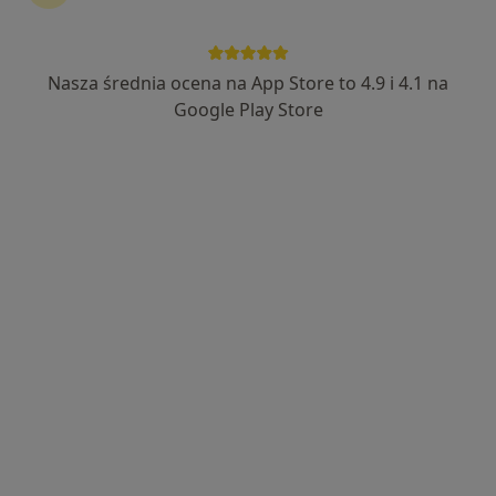
Nasza średnia ocena na App Store to 4.9 i 4.1 na
lek. Maciej Hartleb
Google Play Store
·
Więcej
Ginekolog
519 opinii
Racławicka 20A, Chorzów
•
Mapa
BetaMed S.A.
Konsultacja ginekologiczna
300 zł
Specjalista nie oferuje umawiania online pod tym adresem.
Poproś o wizytę