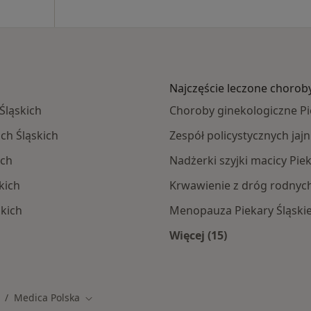
Najczęście leczone chorob
Śląskich
Choroby ginekologiczne Pi
ch Śląskich
Zespół policystycznych jaj
ich
Nadżerki szyjki macicy Piek
kich
Krwawienie z dróg rodnych
skich
Menopauza Piekary Śląski
Więcej (15)
amach Medica Polska
Więcej w kategorii: 
Medica Polska
mień miasto
Zmień miasto