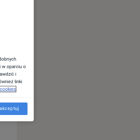
odobnych
Pon,
Wt,
Śr,
i w oparciu o
10 Sie
11 Sie
12 Sie
awdzić i
wnież linki
 cookies
akceptuj