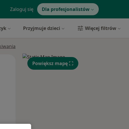
Zaloguj się
Dla profesjonalistów
zyk
Przyjmuje dzieci
Więcej filtrów
ukiwania
Pon,
Wt,
Śr,
Powiększ mapę
10 Sie
11 Sie
12 Sie