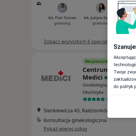
lek. Piotr Ficenes
lek. Justyna Kopczyk
Ewelina
ginekolog
ginekolog
Ła
gin
Zobacz wszystkich 6 specjalistów
Szanuje
Akceptując
Bezpieczne płatności
technologii
Centrum Medycz
Twoje zwyc
Medici
zaktualizo
Ginekologia, Dermatologia
do polityk 
·
Więcej
Okulistyka
685 opinii
Sienkiewicza 43, Radzionków
•
Mapa
Konsultacja ginekologiczna
Pokaż więcej usług