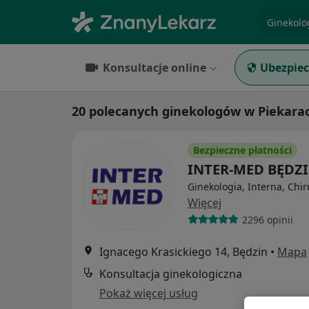
specjaliz
Konsultacje online
Ubezpiec
20 polecanych ginekologów w Piekarac
Bezpieczne płatności
INTER-MED BĘDZ
Ginekologia, Interna, Chir
Więcej
2296 opinii
Ignacego Krasickiego 14, Będzin
•
Mapa
Konsultacja ginekologiczna
Pokaż więcej usług