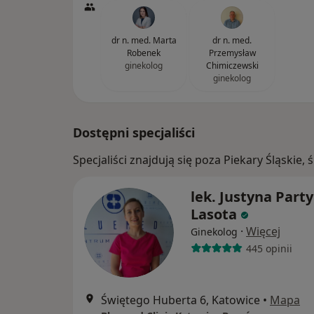
dr n. med. Marta
dr n. med.
Robenek
Przemysław
ginekolog
Chimiczewski
ginekolog
Dostępni specjaliści
Specjaliści znajdują się poza Piekary Śląskie
lek. Justyna Party
Lasota
·
Więcej
Ginekolog
445 opinii
Świętego Huberta 6, Katowice
•
Mapa