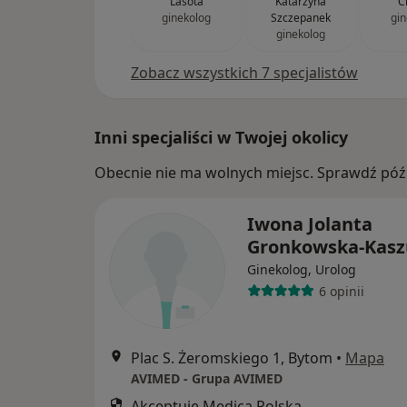
Lasota
Katarzyna
C
ginekolog
Szczepanek
gin
ginekolog
Zobacz wszystkich 7 specjalistów
Inni specjaliści w Twojej okolicy
Obecnie nie ma wolnych miejsc. Sprawdź późn
Iwona Jolanta
Gronkowska-Kas
Ginekolog, Urolog
6 opinii
Plac S. Żeromskiego 1, Bytom
•
Mapa
AVIMED - Grupa AVIMED
Akceptuje Medica Polska