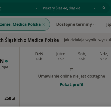
acja, badanie lub nazwisko
miasto lub dzielnica
zenie:
Medica Polska
Dostępne terminy
Ję
h Śląskich z Medica Polska
Jak działają wyniki wysz
Dziś
Jutro
Sob,
Ndz,
6 Sie
7 Sie
8 Sie
9 Sie
IN
·
urgia
Umawianie online nie jest dostępne
Pokaż profil
250 zł