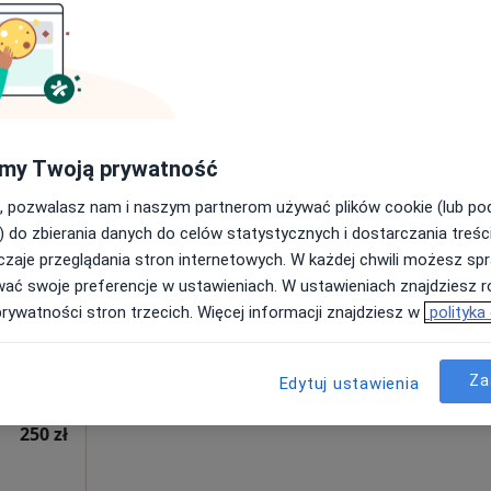
 Kuźmińska-
pucha
ekolog
my Twoją prywatność
, pozwalasz nam i naszym partnerom używać plików cookie (lub p
Dziś
Jutro
Sob,
Ndz,
) do zbierania danych do celów statystycznych i dostarczania treśc
6 Sie
7 Sie
8 Sie
9 Sie
ne
zaje przeglądania stron internetowych. W każdej chwili możesz spr
wać swoje preferencje w ustawieniach. W ustawieniach znajdziesz ró
,
prywatności stron trzecich. Więcej informacji znajdziesz w
polityka
Umawianie online nie jest dostępne
Pokaż profil
Za
Edytuj ustawienia
250 zł