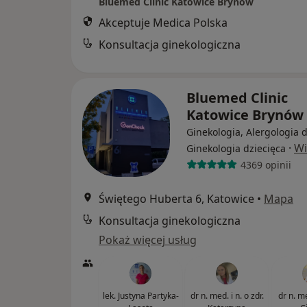
Bluemed Clinic Katowice Brynów
Akceptuje Medica Polska
Konsultacja ginekologiczna
Bluemed Clinic
Katowice Brynów
Ginekologia, Alergologia d
·
Wi
Ginekologia dziecięca
4369 opinii
Świętego Huberta 6, Katowice
•
Mapa
Konsultacja ginekologiczna
Pokaż więcej usług
lek. Justyna Partyka-
dr n. med. i n. o zdr.
dr n. m