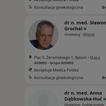
Konsultacja ginekologiczna
B
dr n. med. Sławo
Grochal
·
Więcej
Ginekolog
Plac S. Żeromskiego 1, Bytom
•
Mapa
AVIMED - Grupa AVIMED
Akceptuje Medica Polska
Konsultacja ginekologiczna
B
dr n. med. Anna
Dąbkowska-Huć
Ginekolog, Endokrynolog