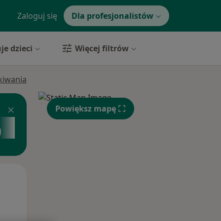
Zaloguj się
Dla profesjonalistów
je dzieci
Więcej filtrów
ukiwania
Powiększ mapę
Pt,
Sob,
Ndz,
14 Sie
15 Sie
16 Sie