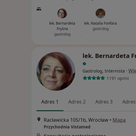
lek. Bernardeta
lek. Natalia Fonfara
Fryśna
gastrolog
gastrolog
lek. Bernardeta F
·
Wię
Gastrolog, Internista
1191 opinii
Adres 1
Adres 2
Adres 3
Adres
Racławicka 105/1b, Wrocław
•
Mapa
Przychodnia Vistamed
Konsultacja gastrologiczna