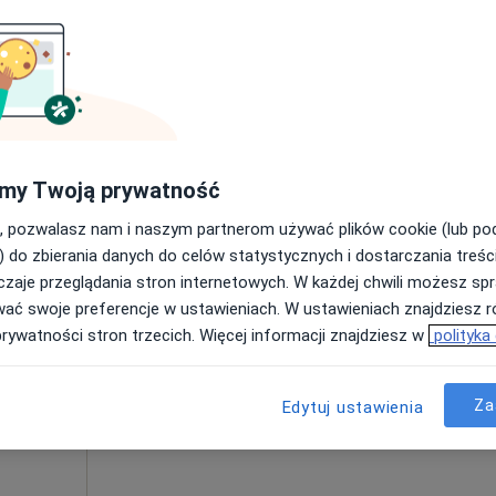
Umawianie online nie jest dostępne
Poproś o wizytę
280 zł
my Twoją prywatność
, pozwalasz nam i naszym partnerom używać plików cookie (lub p
Dziś
Jutro
Śr,
Czw,
) do zbierania danych do celów statystycznych i dostarczania treśc
10 Sie
11 Sie
12 Sie
13 Sie
zaje przeglądania stron internetowych. W każdej chwili możesz spr
a
wać swoje preferencje w ustawieniach. W ustawieniach znajdziesz ró
cej
prywatności stron trzecich. Więcej informacji znajdziesz w
polityka
Umawianie online nie jest dostępne
Poproś o wizytę
Za
Edytuj ustawienia