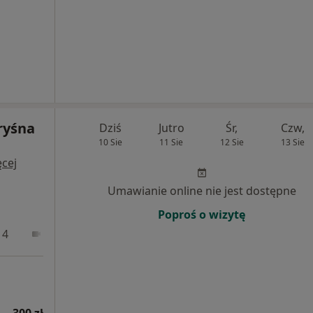
ryśna
Dziś
Jutro
Śr,
Czw,
10 Sie
11 Sie
12 Sie
13 Sie
cej
Umawianie online nie jest dostępne
Poproś o wizytę
 4
Online
300 zł