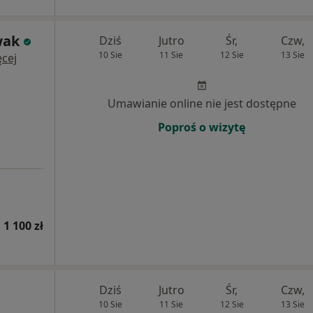
wak
Dziś
Jutro
Śr,
Czw,
10 Sie
11 Sie
12 Sie
13 Sie
cej
Umawianie online nie jest dostępne
Poproś o wizytę
1 100 zł
Dziś
Jutro
Śr,
Czw,
10 Sie
11 Sie
12 Sie
13 Sie