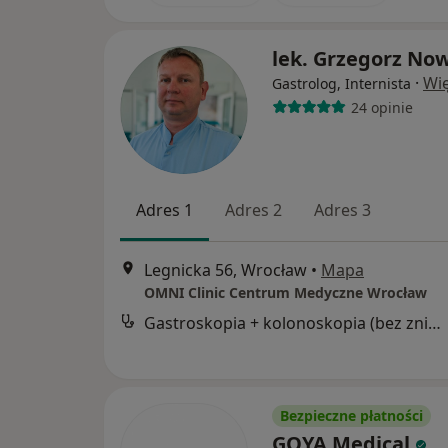
lek. Grzegorz No
·
Wię
Gastrolog, Internista
24 opinie
Adres 1
Adres 2
Adres 3
Legnicka 56, Wrocław
•
Mapa
OMNI Clinic Centrum Medyczne Wrocław
Gastroskopia + kolonoskopia (bez znieczulenia)
Bezpieczne płatności
GOYA Medical