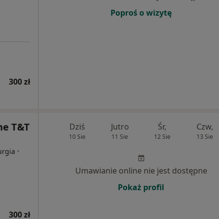
Poproś o wizytę
300 zł
ne T&T
Dziś
Jutro
Śr,
Czw,
10 Sie
11 Sie
12 Sie
13 Sie
·
urgia
Umawianie online nie jest dostępne
Pokaż profil
300 zł