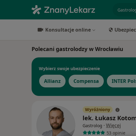
specjaliz
Konsultacje online
Ubezpiec
Polecani gastrolodzy w Wrocławiu
Wybierz swoje ubezpieczenie
Allianz
Compensa
INTER Pol
Wyróżniony
lek. Łukasz Koto
·
Więcej
Gastrolog
53 opinie