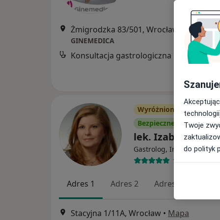
Żmigrodzka 83/501, Wrocław
•
Mapa
GINEMEDICA
Konsultacja gastrologiczna
Szanuje
Akceptując
Wyróżniony
technologii
Bezpieczne płatności
Twoje zwyc
lek. Izabela Smoł
zaktualizo
·
Wię
do polityk 
Gastrolog, Internista
122 opinie
Adres 1
Adres 2
Adres 3
Stacyjna 1/11A, Wrocław
•
Mapa