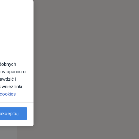
odobnych
Pt,
Sob,
Ndz,
i w oparciu o
14 Sie
15 Sie
16 Sie
awdzić i
wnież linki
 cookies
akceptuj