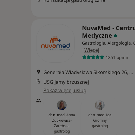
NuvaMed - Cent
Medyczne
Gastrologia, Alergologia, 
·
Więcej
1851 opinii
Generała Władysława Sikorskiego 26, Wrocław
USG jamy brzusznej
Pokaż więcej usług
dr n. med. Anna
dr n. med. Iga
Zubkiewicz-
Gromny
Zarębska
gastrolog
gastrolog