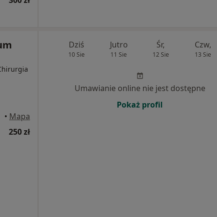
rum
Dziś
Jutro
Śr,
Czw,
10 Sie
11 Sie
12 Sie
13 Sie
Chirurgia
Umawianie online nie jest dostępne
Pokaż profil
•
Mapa
250 zł