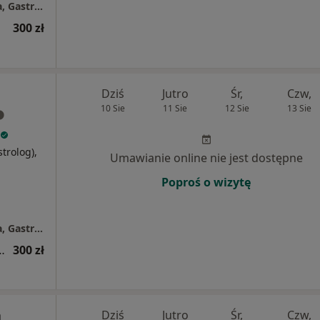
BeauMed - lekarze specjaliści : Dermatologia, Gastroenterologia, Diagnostyka USG, Medycyna Estetyczna / Centrum Terapii Trądziku / Centrum Leczenia Nadpotliwości
300 zł
Dziś
Jutro
Śr,
Czw,
10 Sie
11 Sie
12 Sie
13 Sie
strolog),
Umawianie online nie jest dostępne
Poproś o wizytę
BeauMed - lekarze specjaliści : Dermatologia, Gastroenterologia, Diagnostyka USG, Medycyna Estetyczna / Centrum Terapii Trądziku / Centrum Leczenia Nadpotliwości
ogiczna (kolejna wizyta)
300 zł
a
Dziś
Jutro
Śr,
Czw,