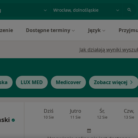
acja, badanie lub nazwisko
miasto lub dzielnica
zenie
Dostępne terminy
Język
Przyjmu
Jak działają wyniki wysz
ska
LUX MED
Medicover
Zobacz więcej
Dziś
Jutro
Śr,
Czw,
10 Sie
11 Sie
12 Sie
13 Sie
mski