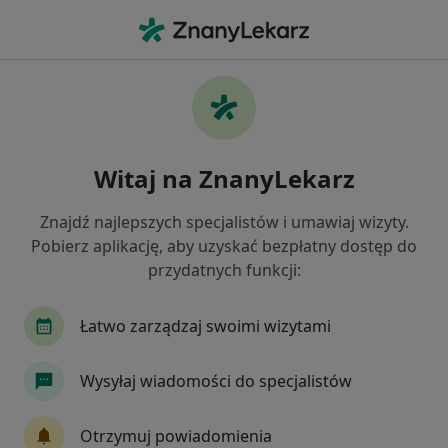
Me
Gastrolog • Wrocław, dolnośląskie
Filtry
Ubezpieczenie:
SKOK Asekurac
20 polecanych gastrologów w Wrocławiu z
Witaj na ZnanyLekarz
SKOK Asekuracja
Jak działają wyniki wyszukiwania
Znajdź najlepszych specjalistów i umawiaj wizyty.
Pobierz aplikację, aby uzyskać bezpłatny dostęp do
przydatnych funkcji:
Łatwo zarządzaj swoimi wizytami
Wysyłaj wiadomości do specjalistów
OMNI Clinic Centrum Medyczne Wrocław
Otrzymuj powiadomienia