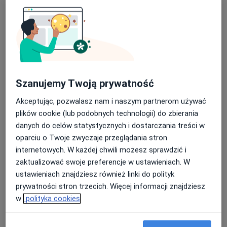
dr n. med. Jarosława Semianów-Wejchert
Szanujemy Twoją prywatność
·
Więcej
Gastrolog
Akceptując, pozwalasz nam i naszym partnerom używać
81 opinii
plików cookie (lub podobnych technologii) do zbierania
Legnicka 56, Wrocław
•
Mapa
danych do celów statystycznych i dostarczania treści w
OMNI Clinic Centrum Medyczne Wrocław
oparciu o Twoje zwyczaje przeglądania stron
internetowych. W każdej chwili możesz sprawdzić i
Akceptuje SKOK Asekuracja
zaktualizować swoje preferencje w ustawieniach. W
Konsultacja gastrologiczna
250 zł
ustawieniach znajdziesz również linki do polityk
Specjalista nie oferuje umawiania online pod tym adresem.
prywatności stron trzecich. Więcej informacji znajdziesz
w
polityka cookies
Poproś o wizytę