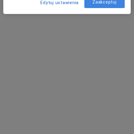
Zaakceptuj
Edytuj ustawienia
dr n. med. Andrzej Jeznach
·
Więcej
Gastrolog
75 opinii
Legnicka 56, Wrocław
•
Mapa
OMNI Clinic Centrum Medyczne Wrocław
Akceptuje SKOK Asekuracja
Konsultacja gastroenterologiczna
Brak ceny
Specjalista nie oferuje umawiania online pod tym adresem.
Poproś o wizytę