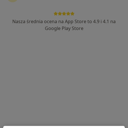
·
Więcej
Gastrologia, Interna, Chirurgia
5310 opinii
Nasza średnia ocena na App Store to 4.9 i 4.1 na
Legnicka 56, Wrocław
•
Mapa
Google Play Store
Konsultacja gastroenterologiczna
280 zł
lek. Paweł Iwanicki
dr n. med. Renata
lek. Katarzyna
hepatolog
Kunzig-Gągała
Chodała
gastrolog
gastrolog
Zobacz wszystkich 4 specjalistów
Brak dostępnych specjalistów z wolnymi terminami w tym centrum medycznym.
Pokaż profil