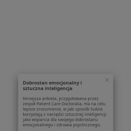
Serwis
Regulamin
Polityka prywatności pacjentów
Polityka prywatności profesjonalistów
Polityka prywatności dla profesjonalistów, których
dane pozyskaliśmy samodzielnie
Polityka cookies
Jak działają wyniki wyszukiwania
Dostępność
O nas
Praca
Rekrutujemy!
Dobrostan emocjonalny i
Partnerzy
sztuczna inteligencja
Centrum prasowe
Niniejsza ankieta, przygotowana przez
Kontakt
zespół Patient Care Doctoralia, ma na celu
lepsze zrozumienie, w jaki sposób ludzie
Dla pacjentów
korzystają z narzędzi sztucznej inteligencji
jako wsparcia dla swojego dobrostanu
Lekarze
emocjonalnego i zdrowia psychicznego.