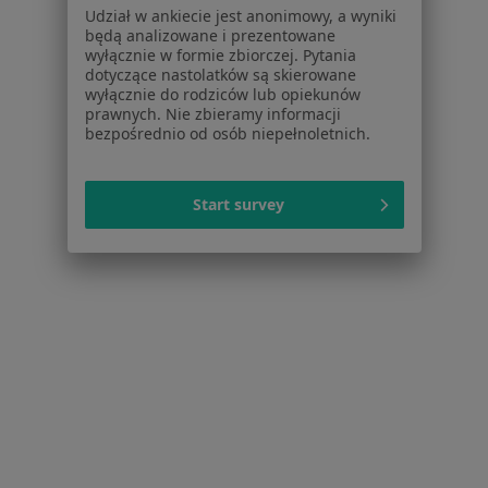
Placówki medyczne
Udział w ankiecie jest anonimowy, a wyniki
Pytania i odpowiedzi
będą analizowane i prezentowane
Usługi i zabiegi
wyłącznie w formie zbiorczej. Pytania
dotyczące nastolatków są skierowane
Choroby
wyłącznie do rodziców lub opiekunów
Pomoc
prawnych. Nie zbieramy informacji
Aplikacje mobilne
bezpośrednio od osób niepełnoletnich.
Blog dla pacjentów
Dla profesjonalistów
Start survey
Cennik
Dla lekarzy
Dla placówek medycznych
Noa Notes
nowość
Baza wiedzy
Centrum Pomocy dla Specjalisty
Kontakt
ZnanyLekarz - Strona główna
ZnanyLekarz Sp. z o.o.