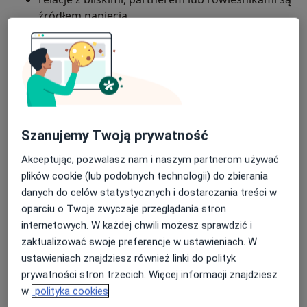
źródłem napięcia,
towarzyszy silny wewnętrzny krytycyzm, wysokie
wymagania wobec siebie i poczucie, że nigdy nie
Przed pierwszym spotkaniem nie muszą Państwo
jest „wystarczająco dobrze”,
dokładnie wiedzieć, co jest problemem. Pierwsze
konsultacje służą wspólnemu zrozumieniu trudności
trudno odczuć ulgę, spokój lub satysfakcję,
oraz sprawdzeniu, jak czują się Państwo w kontakcie
nawet gdy obiektywnie „wszystko jest w
Szanujemy Twoją prywatność
ze mną. To także czas, w którym oceniam, czy i jak
porządku”,
mogę być pomocna.
Akceptując, pozwalasz nam i naszym partnerom używać
ciało reaguje napięciem, zmęczeniem lub
plików cookie (lub podobnych technologii) do zbierania
Jestem członkiem Polskiego Towarzystwa
dyskomfortem, których przyczyny nie zawsze są
danych do celów statystycznych i dostarczania treści w
Psychiatrycznego, Polskiego Towarzystwa
jasne,
oparciu o Twoje zwyczaje przeglądania stron
Psychologicznego oraz Polskiego Towarzystwa
zdiagnozowano zaburzenia osobowości, nastroju
internetowych. W każdej chwili możesz sprawdzić i
Psychoterapii Psychoanalitycznej, na rzecz którego
lub lękowe.
zaktualizować swoje preferencje w ustawieniach. W
aktywnie działam. Swoją pracę regularnie poddaję
ustawieniach znajdziesz również linki do polityk
cotygodniowej superwizji.
prywatności stron trzecich. Więcej informacji znajdziesz
w
polityka cookies
O mnie
więcej