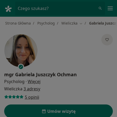
Me
Czego szukasz?
Strona Główna
Psycholog
Wieliczka
Gabriela Juszc
Zmień miasto
mgr
Gabriela Juszczyk Ochman
O specjalizacjach
Psycholog
·
Więcej
Wieliczka
3 adresy
5 opinii
Umów wizytę