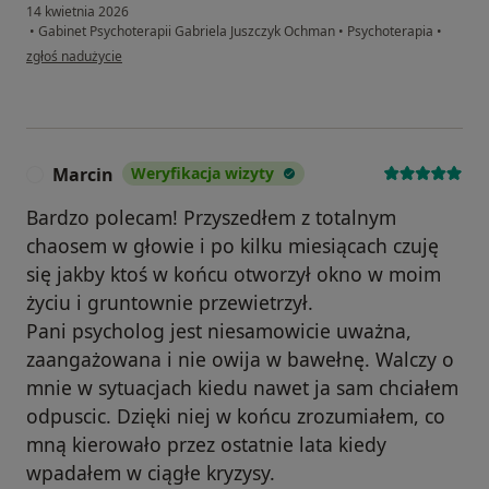
14 kwietnia 2026
•
Gabinet Psychoterapii Gabriela Juszczyk Ochman
•
Psychoterapia
•
w opinii użytkownika MK
zgłoś nadużycie
Marcin
Weryfikacja wizyty
M
Bardzo polecam! Przyszedłem z totalnym
chaosem w głowie i po kilku miesiącach czuję
się jakby ktoś w końcu otworzył okno w moim
życiu i gruntownie przewietrzył.
Pani psycholog jest niesamowicie uważna,
zaangażowana i nie owija w bawełnę. Walczy o
mnie w sytuacjach kiedu nawet ja sam chciałem
odpuscic. Dzięki niej w końcu zrozumiałem, co
mną kierowało przez ostatnie lata kiedy
wpadałem w ciągłe kryzysy.