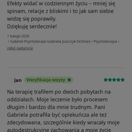
Efekty widać w codziennym życiu – mniej się
spinam, relacje z bliskimi i to jak sam siebie
widzę się poprawiły.
Dziękuję serdecznie!
1 lutego 2026
•
Gabinet Psychoterapii Gabriela Juszczyk Ochman
•
Psychoterapia
•
w opinii użytkownika Marcin
zgłoś nadużycie
Jan
Weryfikacja wizyty
J
Na terapię trafiłem po dwóch pobytach na
oddziałach. Moje leczenie było procesem
długim i bardzo dla mnie trudnym. Pani
Gabriela potrafiła być opiekuńcza ale też
zdecydowana, szczególnie kiedy wracały moje
autodestrukcyjne zachowania a moje życie