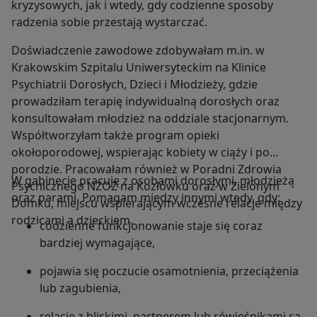
kryzysowych, jak i wtedy, gdy codzienne sposoby
radzenia sobie przestają wystarczać.
Doświadczenie zawodowe zdobywałam m.in. w
Krakowskim Szpitalu Uniwersyteckim na Klinice
Psychiatrii Dorosłych, Dzieci i Młodzieży, gdzie
prowadziłam terapię indywidualną dorosłych oraz
konsultowałam młodzież na oddziale stacjonarnym.
Współtworzyłam także program opieki
okołoporodowej, wspierając kobiety w ciąży i po
porodzie. Pracowałam również w Poradni Zdrowia
W gabinecie pracuję z osobami dorosłymi, młodzieżą
Psychicznego NZOZ na Kozłówku oraz w Zielonym
oraz parami. Pomagam między innymi wtedy, gdy:
Domku, miejscu wspierającym wczesne relacje między
rodzicami a dzieckiem.
codzienne funkcjonowanie staje się coraz
bardziej wymagające,
pojawia się poczucie osamotnienia, przeciążenia
lub zagubienia,
relacje z bliskimi, partnerem lub rówieśnikami są