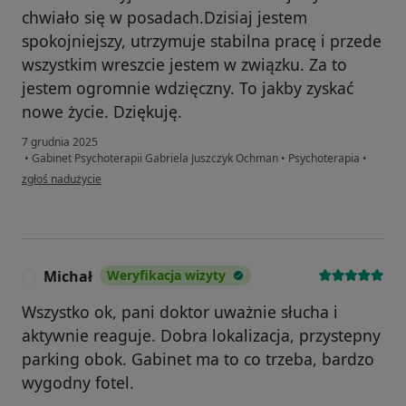
chwiało się w posadach.Dzisiaj jestem
spokojniejszy, utrzymuje stabilna pracę i przede
wszystkim wreszcie jestem w związku. Za to
jestem ogromnie wdzięczny. To jakby zyskać
nowe życie. Dziękuję.
7 grudnia 2025
•
Gabinet Psychoterapii Gabriela Juszczyk Ochman
•
Psychoterapia
•
w opinii użytkownika Jan
zgłoś nadużycie
Michał
Weryfikacja wizyty
M
Wszystko ok, pani doktor uważnie słucha i
aktywnie reaguje. Dobra lokalizacja, przystepny
parking obok. Gabinet ma to co trzeba, bardzo
wygodny fotel.