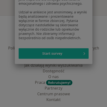
emocjonalnego i zdrowia psychicznego.
Udział w ankiecie jest anonimowy, a wyniki
będą analizowane i prezentowane
wyłącznie w formie zbiorczej. Pytania
Serwis
dotyczące nastolatków są skierowane
wyłącznie do rodziców lub opiekunów
Regulamin
prawnych. Nie zbieramy informacji
Polityka prywatności pacjentów
bezpośrednio od osób niepełnoletnich.
Polityka prywatności profesjonalistów
Polityka prywatności dla profesjonalistów, których
Start survey
dane pozyskaliśmy samodzielnie
Polityka cookies
Jak działają wyniki wyszukiwania
Dostępność
O nas
Praca
Rekrutujemy!
Partnerzy
Centrum prasowe
Kontakt