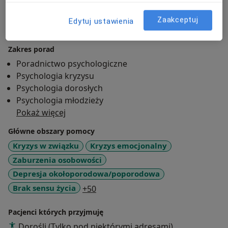
Podejście terapeutyczne
Zaakceptuj
Edytuj ustawienia
Psychoterapia traumy
Zakres porad
Poradnictwo psychologiczne
Psychologia kryzysu
Psychologia dorosłych
Psychologia młodzieży
Pokaż więcej
Główne obszary pomocy
Kryzys w związku
Kryzys emocjonalny
Zaburzenia osobowości
Depresja okołoporodowa/poporodowa
a11y_sr_more_diseases
Brak sensu życia
+50
Pacjenci których przyjmuję
Dorośli (Tylko pod niektórymi adresami)