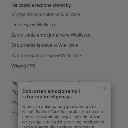
Najczęście leczone choroby
Kryzys emocjonalny w Wieliczce
Depresja w Wieliczce
Zaburzenia emocjonalne w Wieliczce
Zaburzenia lękowe w Wieliczce
Zaburzenia nastroju w Wieliczce
Więcej (15)
Więcej w kategorii: Najczęście leczone chorob
Najpopularniejsze ubezpieczenia
Dobrostan emocjonalny i
Psycholodzy z POLMED w Wieliczce
sztuczna inteligencja
Psycholodzy z Compensa w Wieliczce
Niniejsza ankieta, przygotowana przez
zespół Patient Care Doctoralia, ma na celu
Psycholodzy z NFZ w Wieliczce
lepsze zrozumienie, w jaki sposób ludzie
korzystają z narzędzi sztucznej inteligencji
jako wsparcia dla swojego dobrostanu