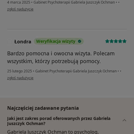
4 marca 2025
•
Gabinet Psychoterapii Gabriela Juszczyk Ochman
•
•
w opinii użytkownika Michał
zgłoś nadużycie
Łondra
Weryfikacja wizyty
Ł
Bardzo pomocna i owocna wizyta. Polecam
wszystkim, którzy potrzebują pomocy.
25 lutego 2025
•
Gabinet Psychoterapii Gabriela Juszczyk Ochman
•
•
w opinii użytkownika Łondra
zgłoś nadużycie
Najczęściej zadawane pytania
Jaki jest zakres porad oferowanych przez Gabriela
Juszczyk Ochman?
Gabriela Juszczyk Ochman to psycholog,