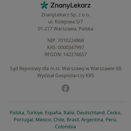
Kontakt
ZnanyLekarz - Strona główna
ZnanyLekarz Sp. z o.o.
ul. Kolejowa 5/7
01-217 Warszawa, Polska
NIP: ⁠7010224868
KRS: ⁠0000347997
REGON: ⁠142276657
Sąd Rejonowy dla m.st. Warszawy w Warszawie XII
Wydział Gospodarczy KRS
Facebook
otwiera się w nowej karcie
otwiera się w nowej karcie
otwiera się w nowej karcie
otwiera się w nowej karcie
otwiera się w nowej karci
otwiera się
otwi
Polska
,
Türkiye
,
España
,
Italia
,
Deutschland
,
Česko
,
otwiera się w nowej karcie
otwiera się w nowej karcie
otwiera się w nowej karcie
otwiera się w nowej kar
otwiera się 
otwier
Portugal
,
México
,
Chile
,
Brasil
,
Argentina
,
Perú
,
otwiera się w nowej karc
Colombia