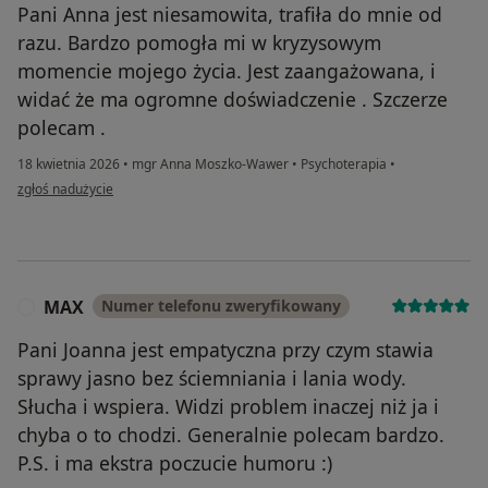
Pani Anna jest niesamowita, trafiła do mnie od
razu. Bardzo pomogła mi w kryzysowym
momencie mojego życia. Jest zaangażowana, i
widać że ma ogromne doświadczenie . Szczerze
polecam .
18 kwietnia 2026
•
mgr Anna Moszko-Wawer
•
Psychoterapia
•
w opinii użytkownika I
zgłoś nadużycie
MAX
Numer telefonu zweryfikowany
M
Pani Joanna jest empatyczna przy czym stawia
sprawy jasno bez ściemniania i lania wody.
Słucha i wspiera. Widzi problem inaczej niż ja i
chyba o to chodzi. Generalnie polecam bardzo.
P.S. i ma ekstra poczucie humoru :)