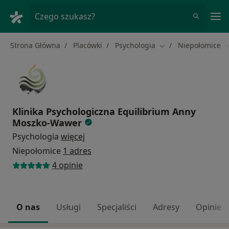
Me
Czego szukasz?
Strona Główna
Placówki
Psychologia
Niepołomice
Zmień miasto
Z
Klinika Psychologiczna Equilibrium Anny
Moszko-Wawer
Psychologia
więcej
Niepołomice
1 adres
4 opinie
O nas
Usługi
Specjaliści
Adresy
Opinie