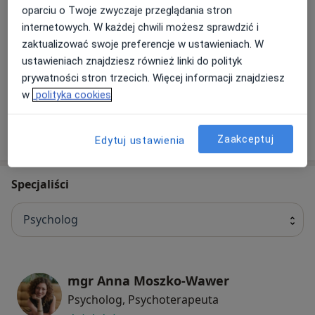
oparciu o Twoje zwyczaje przeglądania stron
internetowych. W każdej chwili możesz sprawdzić i
Konsultacja online (pierwsza wizyta)
zaktualizować swoje preferencje w ustawieniach. W
Od 200 zł
ustawieniach znajdziesz również linki do polityk
prywatności stron trzecich. Więcej informacji znajdziesz
+ 11 usług
w
polityka cookies
Zaakceptuj
W jaki sposób ustalane są ceny?
Edytuj ustawienia
Specjaliści
Psycholog
mgr Anna Moszko-Wawer
Psycholog, Psychoterapeuta