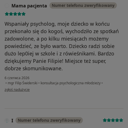
Mama pacjenta
Numer telefonu zweryfikowany
M
Wspaniały psycholog, moje dziecko w końcu
przekonało się do kogoś, wychodziło ze spotkań
zadowolone, a po kilku miesiącach możemy
powiedzieć, ze było warto. Dziecko radzi sobie
dużo lep0iej w szkole i z rówieśnikami. Bardzo
dziękujemy Panie Filipie! Miejsce też super,
dobrze skomunikowane.
6 czerwca 2026
•
mgr Filip Świderski
•
konsultacja psychologiczna młodzieży
•
w opinii użytkownika Mama pacjenta
zgłoś nadużycie
I
Numer telefonu zweryfikowany