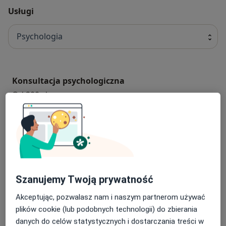
Usługi
Psychologia
Konsultacja psychologiczna
Od 200 zł
Terapia par
280 zł
Konsultacja psychologiczna (pierwsza wizyta)
Szanujemy Twoją prywatność
Od 200 zł
Akceptując, pozwalasz nam i naszym partnerom używać
Konsultacja psychologiczna online
plików cookie (lub podobnych technologii) do zbierania
danych do celów statystycznych i dostarczania treści w
Od 200 zł