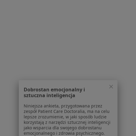
Konsultacja psychologiczna
od 220 zł
Specjalista nie oferuje umawiania online pod tym adresem.
Poproś o wizytę
1
2
3
Powiązane wyszukiwania
W pobliżu Wieliczki
Zaburzenia emocjonalne w Krakowie
Dobrostan emocjonalny i
Zaburzenia emocjonalne w Niepołomicach
sztuczna inteligencja
Zaburzenia emocjonalne w Olkuszu
Niniejsza ankieta, przygotowana przez
zespół Patient Care Doctoralia, ma na celu
Zaburzenia emocjonalne w Myślenicach
lepsze zrozumienie, w jaki sposób ludzie
korzystają z narzędzi sztucznej inteligencji
Zaburzenia emocjonalne w Brzesku
jako wsparcia dla swojego dobrostanu
emocjonalnego i zdrowia psychicznego.