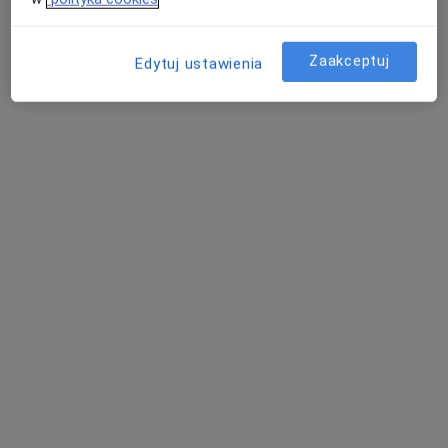
Centrum Terapii Droga Ku Sobie
Konsultacja psychologiczna
220 zł
Zaakceptuj
Edytuj ustawienia
Specjalista nie oferuje umawiania online pod tym adresem.
Poproś o wizytę
mgr Magdalena Szaniawska
·
Więcej
Psychoterapeuta, Psycholog
12 opinii
Adres 1
Adres 2
Adres 3
Online