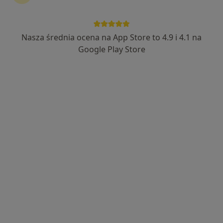
Nasza średnia ocena na App Store to 4.9 i 4.1 na
Google Play Store
Bezpieczne płatności
mgr Mateusz Głowa
·
Więcej
Fizjoterapeuta, Osteopata
85 opinii
Bolesława Limanowskiego 1A/ 5, Wieliczka
•
Mapa
OSTEOPATIA Mateusz Głowa - Gabinety Fizjoterapii i Osteopatii
Konsultacja fizjoterapeutyczna
240 zł
Specjalista nie oferuje umawiania online pod tym adresem.
Poproś o wizytę