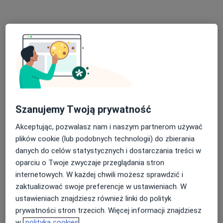
Specjalista nie oferuje umawiania online pod tym adresem.
Poproś o wizytę
Szanujemy Twoją prywatność
Akceptując, pozwalasz nam i naszym partnerom używać
plików cookie (lub podobnych technologii) do zbierania
mgr Kajetan Bystry
danych do celów statystycznych i dostarczania treści w
·
Więcej
Psycholog
oparciu o Twoje zwyczaje przeglądania stron
18 opinii
internetowych. W każdej chwili możesz sprawdzić i
zaktualizować swoje preferencje w ustawieniach. W
Adres 1
Adres 2
Adres 3
Online
ustawieniach znajdziesz również linki do polityk
prywatności stron trzecich. Więcej informacji znajdziesz
Marszałka Józefa Piłsudskiego 41A, Wieliczka
•
Mapa
w
polityka cookies