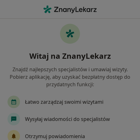
Me
Zaburzenia Emocjonalne • Wieliczka, małopolskie
Filtry
• 1
Ubezpieczenie
Map
Zaburzenia emocjonalne specjaliści w
Witaj na ZnanyLekarz
Wieliczce
Jak działają wyniki wyszukiwania
Znajdź najlepszych specjalistów i umawiaj wizyty.
Pobierz aplikację, aby uzyskać bezpłatny dostęp do
przydatnych funkcji:
Jakiego specjalisty szukasz?
Psycholog
Psychoterapeuta
Psycholog dz
Łatwo zarządzaj swoimi wizytami
Wysyłaj wiadomości do specjalistów
Otrzymuj powiadomienia