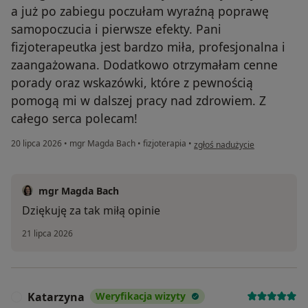
a już po zabiegu poczułam wyraźną poprawę
samopoczucia i pierwsze efekty. Pani
fizjoterapeutka jest bardzo miła, profesjonalna i
zaangażowana. Dodatkowo otrzymałam cenne
porady oraz wskazówki, które z pewnością
pomogą mi w dalszej pracy nad zdrowiem. Z
całego serca polecam!
w opinii użytkownika Asia
20 lipca 2026
•
mgr Magda Bach
•
fizjoterapia
•
zgłoś nadużycie
mgr Magda Bach
Dziękuję za tak miłą opinie
21 lipca 2026
Katarzyna
Weryfikacja wizyty
K