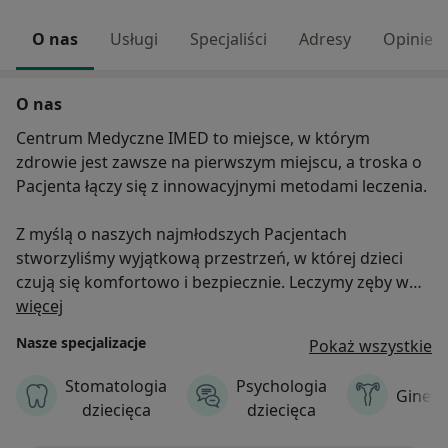
O nas
Usługi
Specjaliści
Adresy
Opinie
O nas
Centrum Medyczne IMED to miejsce, w którym
zdrowie jest zawsze na pierwszym miejscu, a troska o
Pacjenta łączy się z innowacyjnymi metodami leczenia.
Z myślą o naszych najmłodszych Pacjentach
stworzyliśmy wyjątkową przestrzeń, w której dzieci
czują się komfortowo i bezpiecznie. Leczymy zęby w
O nas
znieczuleniu ogólnym, minimalizując stres i
więcej
dyskomfort.
Nasze specjalizacje
Pokaż wszystkie
Dla dorosłych przygotowaliśmy szeroki wachlarz
Stomatologia
Psychologia
Gineko
specjalistycznych usług, gwarantując kompleksowe
dziecięca
dziecięca
podejście do zdrowia w każdym wieku.