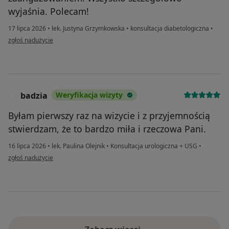
wyjaśnia. Polecam!
17 lipca 2026
•
lek. Justyna Grzymkowska
•
konsultacja diabetologiczna
•
w opinii użytkownika MC
zgłoś nadużycie
badzia
Weryfikacja wizyty
B
Byłam pierwszy raz na wizycie i z przyjemnością
stwierdzam, że to bardzo miła i rzeczowa Pani.
16 lipca 2026
•
lek. Paulina Olejnik
•
Konsultacja urologiczna + USG
•
w opinii użytkownika badzia
zgłoś nadużycie