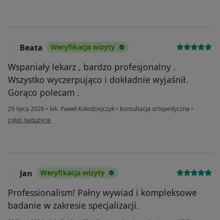
Beata
Weryfikacja wizyty
B
Wspaniały lekarz , bardzo profesjonalny .
Wszystko wyczerpująco i dokładnie wyjaśnił.
Gorąco polecam .
29 lipca 2026
•
lek. Paweł Kołodziejczyk
•
konsultacja ortopedyczna
•
w opinii użytkownika Beata
zgłoś nadużycie
Jan
Weryfikacja wizyty
J
Professionalism! Pałny wywiad i kompleksowe
badanie w zakresie specjalizacji.