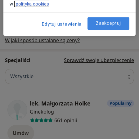
w
polityka cookies
+ 57 usług
Zaakceptuj
Edytuj ustawienia
W jaki sposób ustalane są ceny?
Specjaliści
Sprawdź swoje ubezpieczenie
Wszystkie
lek. Małgorzata Holke
Popularny
Ginekolog
661 opinii
Umów