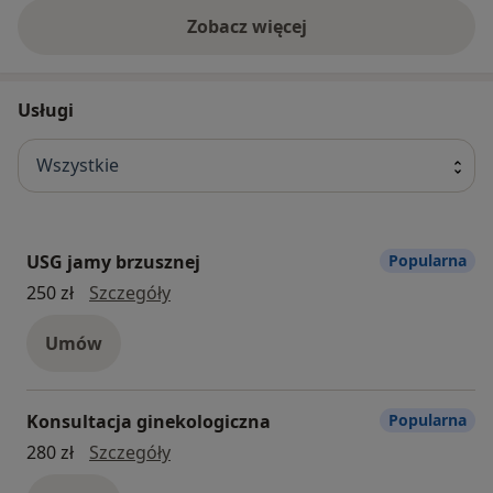
Zobacz więcej
Nasi doświadczeni lekarze stale podnoszą swoje
kwalifikacje, aby zapewnić Państwu opiekę na
najwyższym poziomie.
Usługi
Wszystkie
USG jamy brzusznej
Popularna
USG jamy brzusznej
250 zł
Szczegóły
Umów
Konsultacja ginekologiczna
Popularna
konsultacja ginekologiczna
280 zł
Szczegóły