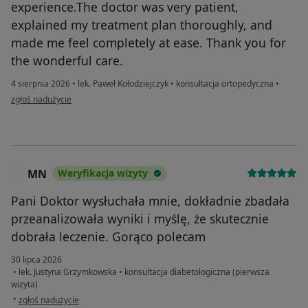
experience.The doctor was very patient,
explained my treatment plan thoroughly, and
made me feel completely at ease. Thank you for
the wonderful care.
4 sierpnia 2026
•
lek. Paweł Kołodziejczyk
•
konsultacja ortopedyczna
•
w opinii użytkownika Jenisha
zgłoś nadużycie
MN
Weryfikacja wizyty
M
Pani Doktor wysłuchała mnie, dokładnie zbadała
przeanalizowała wyniki i myślę, że skutecznie
dobrała leczenie. Gorąco polecam
30 lipca 2026
•
lek. Justyna Grzymkowska
•
konsultacja diabetologiczna (pierwsza
wizyta)
w opinii użytkownika MN
•
zgłoś nadużycie