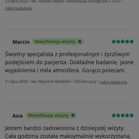
23 lipca 2026
•
lek. Paulina Olejnik
•
Konsultacja urologiczna + USG
•
w opinii użytkownika Jan
zgłoś nadużycie
Marcin
Weryfikacja wizyty
M
Świetny specjalista z profesjonalnym i życzliwym
podejściem do pacjenta. Dokładne badanie, jasne
wyjaśnienia i miła atmosfera. Gorąco polecam.
w opinii użytkownika M
21 lipca 2026
•
lek. Wojciech Obrębski
•
USG tarczycy
•
zgłoś nadużycie
Asia
Weryfikacja wizyty
A
Jestem bardzo zadowolona z dzisiejszej wizyty.
Cała godzina została maksymalnie wykorzystana,