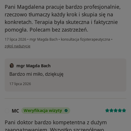
Pani Magdalena pracuje bardzo profesjonalnie,
rzeczowo tłumaczy każdy krok i skupia się na
konkretach. Terapia była skuteczna i faktycznie
pomogła. Polecam bez zastrzeżeń.
17 lipca 2026
•
mgr Magda Bach
•
konsultacja fizjoterapeutyczna
•
w opinii użytkownika Katarzyna
zgłoś nadużycie
mgr Magda Bach
Bardzo mi miło, dziękuję
17 lipca 2026
MC
Weryfikacja wizyty
M
Pani doktor bardzo kompetentna z dużym
zaangażowaniem. Wszystko szczegółowo