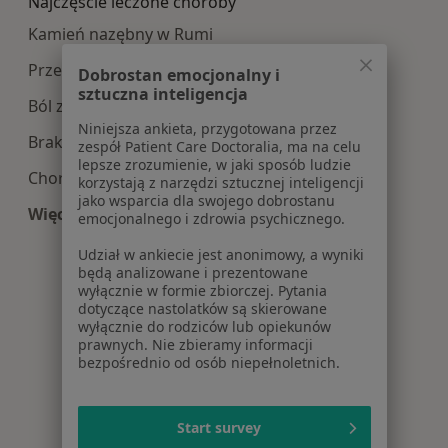
Najczęście leczone choroby
Kamień nazębny w Rumi
Przebarwienia zębów w Rumi
Dobrostan emocjonalny i
sztuczna inteligencja
Ból zęba w Rumi
Niniejsza ankieta, przygotowana przez
Braki zębowe w Rumi
zespół Patient Care Doctoralia, ma na celu
lepsze zrozumienie, w jaki sposób ludzie
Choroby dziąseł w Rumi
korzystają z narzędzi sztucznej inteligencji
jako wsparcia dla swojego dobrostanu
Więcej (15)
emocjonalnego i zdrowia psychicznego.
Więcej w kategorii: Najczęście leczone choroby
Udział w ankiecie jest anonimowy, a wyniki
będą analizowane i prezentowane
wyłącznie w formie zbiorczej. Pytania
dotyczące nastolatków są skierowane
wyłącznie do rodziców lub opiekunów
prawnych. Nie zbieramy informacji
bezpośrednio od osób niepełnoletnich.
Start survey