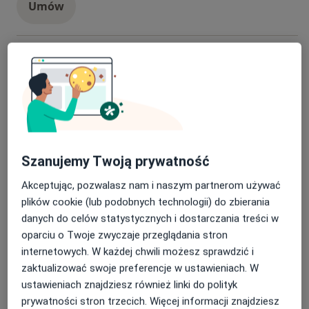
Umów
Badania kręgosłupa
Popularna
badania kręgosłupa
180 zł
Szczegóły
Umów
Konsultacja psychologiczna dzieci
Popularna
Szanujemy Twoją prywatność
konsultacja psychologiczna dzieci
200 zł
Szczegóły
Akceptując, pozwalasz nam i naszym partnerom używać
plików cookie (lub podobnych technologii) do zbierania
Umów
danych do celów statystycznych i dostarczania treści w
oparciu o Twoje zwyczaje przeglądania stron
internetowych. W każdej chwili możesz sprawdzić i
Konsultacja ortopedyczna
Popularna
zaktualizować swoje preferencje w ustawieniach. W
konsultacja ortopedyczna
250 zł
Szczegóły
ustawieniach znajdziesz również linki do polityk
prywatności stron trzecich. Więcej informacji znajdziesz
Umów