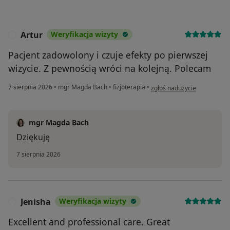
Artur
Weryfikacja wizyty
A
Pacjent zadowolony i czuje efekty po pierwszej
wizycie. Z pewnością wróci na kolejną. Polecam
w opinii użytkownika Artur
7 sierpnia 2026
•
mgr Magda Bach
•
fizjoterapia
•
zgłoś nadużycie
mgr Magda Bach
Dziękuję
7 sierpnia 2026
Jenisha
Weryfikacja wizyty
J
Excellent and professional care. Great