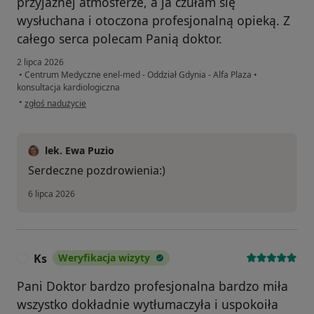
przyjaznej atmosferze, a ja czułam się
wysłuchana i otoczona profesjonalną opieką. Z
całego serca polecam Panią doktor.
2 lipca 2026
•
Centrum Medyczne enel-med - Oddział Gdynia - Alfa Plaza
•
konsultacja kardiologiczna
w opinii użytkownika Julita
•
zgłoś nadużycie
lek. Ewa Puzio
Serdeczne pozdrowienia:)
6 lipca 2026
Ks
Weryfikacja wizyty
K
Pani Doktor bardzo profesjonalna bardzo miła
wszystko dokładnie wytłumaczyła i uspokoiła