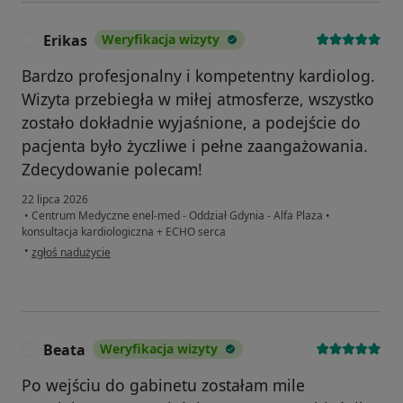
Erikas
Weryfikacja wizyty
E
Bardzo profesjonalny i kompetentny kardiolog.
Wizyta przebiegła w miłej atmosferze, wszystko
zostało dokładnie wyjaśnione, a podejście do
pacjenta było życzliwe i pełne zaangażowania.
Zdecydowanie polecam!
22 lipca 2026
•
Centrum Medyczne enel-med - Oddział Gdynia - Alfa Plaza
•
konsultacja kardiologiczna + ECHO serca
w opinii użytkownika Erikas
•
zgłoś nadużycie
Beata
Weryfikacja wizyty
B
Po wejściu do gabinetu zostałam mile