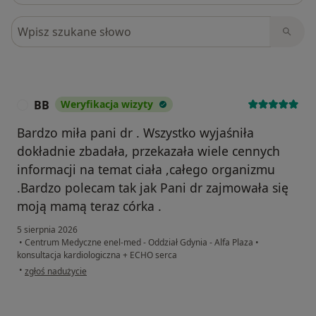
Szukaj w opiniach
BB
Weryfikacja wizyty
B
Bardzo miła pani dr . Wszystko wyjaśniła
dokładnie zbadała, przekazała wiele cennych
informacji na temat ciała ,całego organizmu
.Bardzo polecam tak jak Pani dr zajmowała się
moją mamą teraz córka .
5 sierpnia 2026
•
Centrum Medyczne enel-med - Oddział Gdynia - Alfa Plaza
•
konsultacja kardiologiczna + ECHO serca
w opinii użytkownika BB
•
zgłoś nadużycie