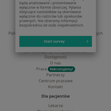
będą analizowane i prezentowane
Serwis
wyłącznie w formie zbiorczej. Pytania
dotyczące nastolatków są skierowane
Regulamin
wyłącznie do rodziców lub opiekunów
prawnych. Nie zbieramy informacji
Polityka prywatności pacjentów
bezpośrednio od osób niepełnoletnich.
Polityka prywatności profesjonalistów
Polityka prywatności dla profesjonalistów, których
dane pozyskaliśmy samodzielnie
Start survey
Polityka cookies
Jak działają wyniki wyszukiwania
Dostępność
O nas
Praca
Rekrutujemy!
Partnerzy
Centrum prasowe
Kontakt
Dla pacjentów
Lekarze