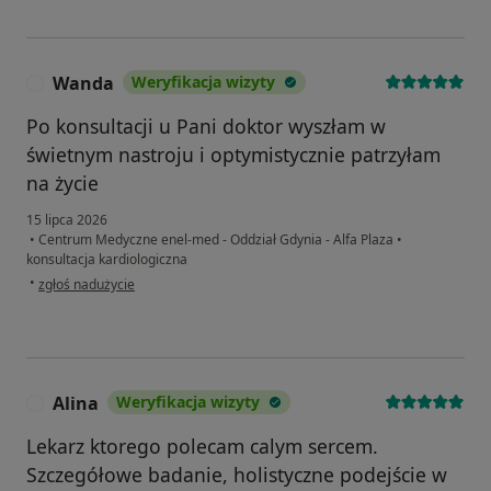
Wanda
Weryfikacja wizyty
W
Po konsultacji u Pani doktor wyszłam w
świetnym nastroju i optymistycznie patrzyłam
na życie
15 lipca 2026
•
Centrum Medyczne enel-med - Oddział Gdynia - Alfa Plaza
•
konsultacja kardiologiczna
w opinii użytkownika Wanda
•
zgłoś nadużycie
Alina
Weryfikacja wizyty
A
Lekarz ktorego polecam calym sercem.
Szczegółowe badanie, holistyczne podejście w