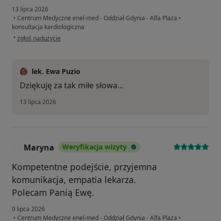
13 lipca 2026
•
Centrum Medyczne enel-med - Oddział Gdynia - Alfa Plaza
•
konsultacja kardiologiczna
w opinii użytkownika Karina
•
zgłoś nadużycie
lek. Ewa Puzio
Dziękuję za tak miłe słowa...
13 lipca 2026
Maryna
Weryfikacja wizyty
M
Kompetentne podejście, przyjemna
komunikacja, empatia lekarza.
Polecam Panią Ewę.
9 lipca 2026
•
Centrum Medyczne enel-med - Oddział Gdynia - Alfa Plaza
•