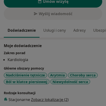
Umów wizytę
Wyślij wiadomość
Doświadczenie
Usługi i ceny
Adresy
Ubezpi
Moje doświadczenie
Zakres porad
Kardiologia
Główne obszary pomocy
Nadciśnienie tętnicze
Arytmia
Choroby serca
Ból w klatce piersiowej
Niewydolność serca
Rodzaje konsultacji
Stacjonarne
Zobacz lokalizacje (2)