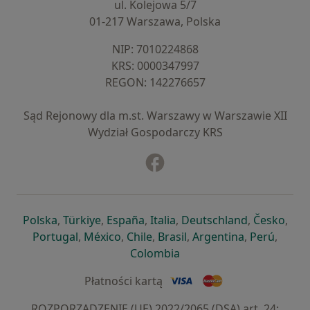
ul. Kolejowa 5/7
01-217 Warszawa, Polska
NIP: ⁠7010224868
KRS: ⁠0000347997
REGON: ⁠142276657
Sąd Rejonowy dla m.st. Warszawy w Warszawie XII
Wydział Gospodarczy KRS
Facebook
otwiera się w nowej karcie
otwiera się w nowej karcie
otwiera się w nowej karcie
otwiera się w nowej karcie
otwiera się w nowej karci
otwiera się
otwi
Polska
,
Türkiye
,
España
,
Italia
,
Deutschland
,
Česko
,
otwiera się w nowej karcie
otwiera się w nowej karcie
otwiera się w nowej karcie
otwiera się w nowej kar
otwiera się 
otwier
Portugal
,
México
,
Chile
,
Brasil
,
Argentina
,
Perú
,
otwiera się w nowej karc
Colombia
Płatności kartą
ROZPORZĄDZENIE (UE) 2022/2065 (DSA) art. 24: