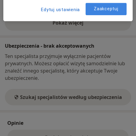
58 309...
Pokaż numer telefonu
Zaakceptuj
Edytuj ustawienia
Pokaż więcej
o adresie
Ubezpieczenia - brak akceptowanych
Ten specjalista przyjmuje wyłącznie pacjentów
prywatnych. Możesz opłacić wizytę samodzielnie lub
znaleźć innego specjalistę, który akceptuje Twoje
ubezpieczenie.
Szukaj specjalistów według ubezpieczenia
Opinie