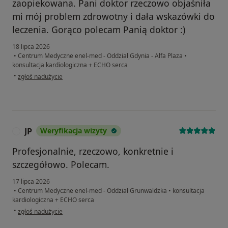
zaopiekowana. Pani doktor rzeczowo objaśniła
mi mój problem zdrowotny i dała wskazówki do
leczenia. Gorąco polecam Panią doktor :)
18 lipca 2026
•
Centrum Medyczne enel-med - Oddział Gdynia - Alfa Plaza
•
konsultacja kardiologiczna + ECHO serca
w opinii użytkownika Beata
•
zgłoś nadużycie
JP
Weryfikacja wizyty
J
Profesjonalnie, rzeczowo, konkretnie i
szczegółowo. Polecam.
17 lipca 2026
•
Centrum Medyczne enel-med - Oddział Grunwaldzka
•
konsultacja
kardiologiczna + ECHO serca
w opinii użytkownika JP
•
zgłoś nadużycie