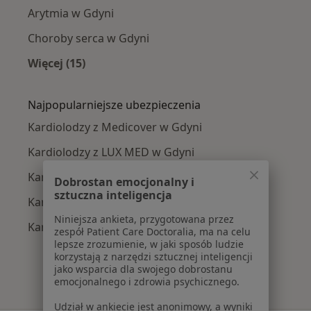
Arytmia w Gdyni
Choroby serca w Gdyni
Więcej (15)
Więcej w kategorii: Najczęście leczone chorob
Najpopularniejsze ubezpieczenia
Kardiolodzy z Medicover w Gdyni
Kardiolodzy z LUX MED w Gdyni
Kardiolodzy z JP MEDICA w Gdyni
Dobrostan emocjonalny i
sztuczna inteligencja
Kardiolodzy z INTER Polska w Gdyni
Niniejsza ankieta, przygotowana przez
Kardiolodzy z SKOK Asekuracja w Gdyni
zespół Patient Care Doctoralia, ma na celu
lepsze zrozumienie, w jaki sposób ludzie
korzystają z narzędzi sztucznej inteligencji
jako wsparcia dla swojego dobrostanu
emocjonalnego i zdrowia psychicznego.
Udział w ankiecie jest anonimowy, a wyniki