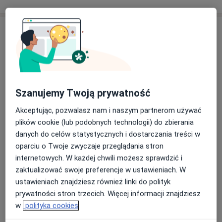
Adresy (4)
Adres 1
Adres 2
Adres 3
Adres 4
Szanujemy Twoją prywatność
Centrum Medyczne enel-med - Oddział
Gdynia - Alfa Plaza
Akceptując, pozwalasz nam i naszym partnerom używać
Stefana Batorego 28/32,
81-366
Gdynia
plików cookie (lub podobnych technologii) do zbierania
danych do celów statystycznych i dostarczania treści w
Powiększ mapę
oparciu o Twoje zwyczaje przeglądania stron
otwiera się w nowej karcie
internetowych. W każdej chwili możesz sprawdzić i
zaktualizować swoje preferencje w ustawieniach. W
Dostępność
ustawieniach znajdziesz również linki do polityk
Pokaż kalendarz
prywatności stron trzecich. Więcej informacji znajdziesz
w
polityka cookies
Telefon