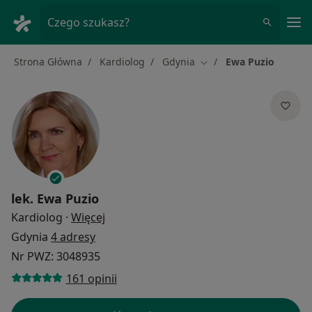
Me
Czego szukasz?
Strona Główna
Kardiolog
Gdynia
Ewa Puzio
Zmień miasto
lek.
Ewa Puzio
O specjalizacjach
Kardiolog
·
Więcej
Gdynia
4 adresy
Nr PWZ: 3048935
161 opinii