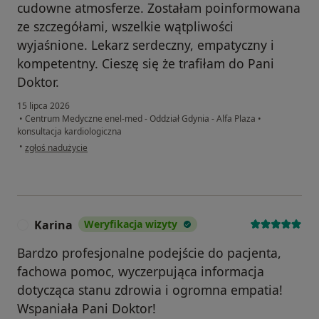
cudowne atmosferze. Zostałam poinformowana
ze szczegółami, wszelkie wątpliwości
wyjaśnione. Lekarz serdeczny, empatyczny i
kompetentny. Cieszę się że trafiłam do Pani
Doktor.
15 lipca 2026
•
Centrum Medyczne enel-med - Oddział Gdynia - Alfa Plaza
•
konsultacja kardiologiczna
w opinii użytkownika Alina
•
zgłoś nadużycie
Karina
Weryfikacja wizyty
K
Bardzo profesjonalne podejście do pacjenta,
fachowa pomoc, wyczerpująca informacja
dotycząca stanu zdrowia i ogromna empatia!
Wspaniała Pani Doktor!