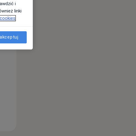
awdzić i
wnież linki
 cookies
Wt,
Śr,
Czw,
11 Sie
12 Sie
13 Sie
akceptuj