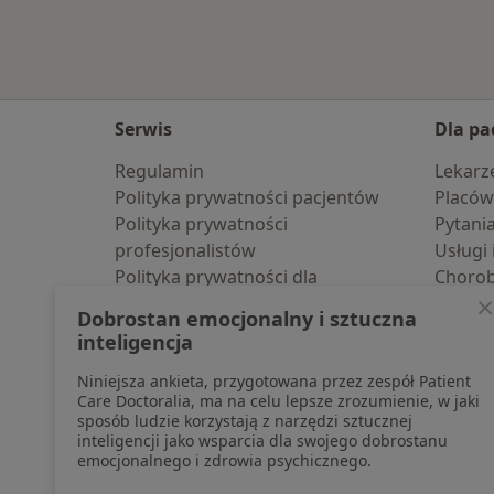
Serwis
Dla pa
Regulamin
Lekarz
Polityka prywatności pacjentów
Placów
Polityka prywatności
Pytani
profesjonalistów
Usługi 
Polityka prywatności dla
Choro
profesjonalistów, których dane
Pomoc
Dobrostan emocjonalny i sztuczna
pozyskaliśmy samodzielnie
Aplika
inteligencja
Polityka cookies
Blog d
Niniejsza ankieta, przygotowana przez zespół Patient
Jak działają wyniki wyszukiwania
Care Doctoralia, ma na celu lepsze zrozumienie, w jaki
Dostępność
sposób ludzie korzystają z narzędzi sztucznej
O nas
inteligencji jako wsparcia dla swojego dobrostanu
emocjonalnego i zdrowia psychicznego.
Praca
Rekrutujemy!
Partnerzy