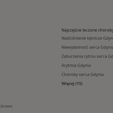
Najczęście leczone chorob
Nadciśnienie tętnicze Gdyn
Niewydolność serca Gdyni
Zaburzenia rytmu serca G
Arytmia Gdynia
Choroby serca Gdynia
Więcej (15)
amach PZU Zdrowie
Więcej w kategorii: 
Zdrowie
asto