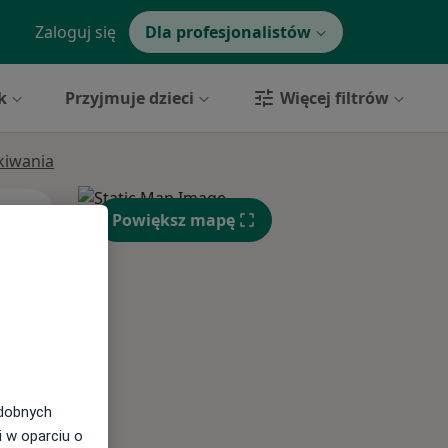
Zaloguj się
Dla profesjonalistów
k
Przyjmuje dzieci
Więcej filtrów
ukiwania
Wt,
Śr,
Czw,
Powiększ mapę
11 Sie
12 Sie
13 Sie
odobnych
i w oparciu o