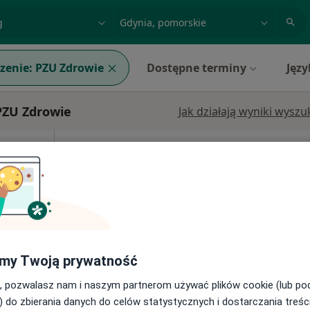
acja, badanie lub nazwisko
miasto lub dzielnica
zenie:
PZU Zdrowie
Dostępne terminy
Języ
PZU Zdrowie
Jak działają wyniki wysz
rzata
Dziś
Jutro
Ndz,
Pon,
7 Sie
8 Sie
9 Sie
10 Sie
·
atra
Umawianie online nie jest dostępne
Poproś o wizytę
my Twoją prywatność
, pozwalasz nam i naszym partnerom używać plików cookie (lub p
) do zbierania danych do celów statystycznych i dostarczania treśc