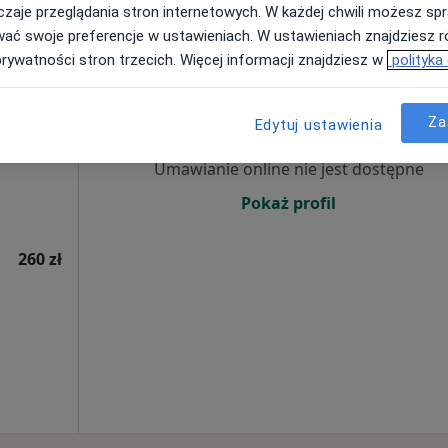
260 zł
zaje przeglądania stron internetowych. W każdej chwili możesz spr
wać swoje preferencje w ustawieniach. W ustawieniach znajdziesz ró
prywatności stron trzecich. Więcej informacji znajdziesz w
polityka
rum
Dziś
Jutro
Ndz,
Pon,
7 Sie
8 Sie
9 Sie
10 Sie
Za
Edytuj ustawienia
ęcej
Umawianie online nie jest dostępne
Pokaż profil
260 zł