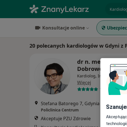
specjaliz
Konsultacje online
Ubezpiec
20 polecanych kardiologów w Gdyni z 
dr n. med. Małgo
Dobrowolska
Kardiolog, Internista, Geri
Więcej
126 opinii
Stefana Batorego 7, Gdynia
•
Mapa
Szanuje
Policlinica Centrum
Akceptując
Akceptuje PZU Zdrowie
technologii