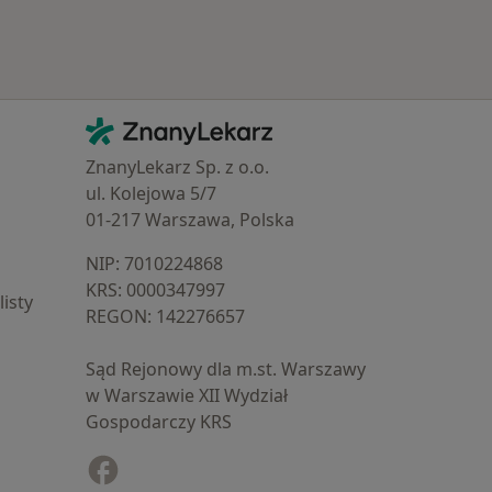
Kontakt
ZnanyLekarz - Strona główna
ZnanyLekarz Sp. z o.o.
ul. Kolejowa 5/7
01-217 Warszawa, Polska
NIP: ⁠7010224868
KRS: ⁠0000347997
isty
REGON: ⁠142276657
Sąd Rejonowy dla m.st. Warszawy
w Warszawie XII Wydział
Gospodarczy KRS
Facebook
otwiera się w nowej karcie