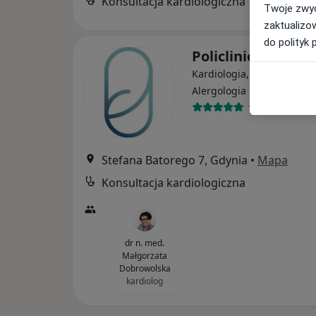
Konsultacja kardiologiczna
Twoje zwyc
zaktualizo
do polityk 
Policlinica Cent
Kardiologia, Alergologia,
·
Wi
Alergologia dziecięca
1275 opinii
Stefana Batorego 7, Gdynia
•
Mapa
Konsultacja kardiologiczna
dr n. med.
Małgorzata
Dobrowolska
kardiolog