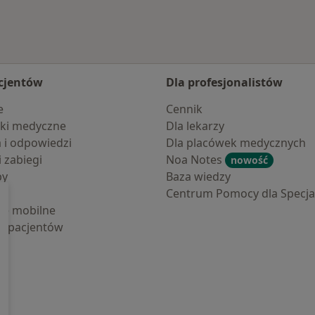
cjentów
Dla profesjonalistów
e
Cennik
ki medyczne
Dla lekarzy
a i odpowiedzi
Dla placówek medycznych
i zabiegi
Noa Notes
nowość
by
Baza wiedzy
Centrum Pomocy dla Specjal
cje mobilne
la pacjentów