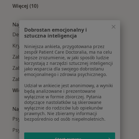
Więcej (10)
Więcej w kategorii: Psycholodzy w pobliżu
Najczęście leczone choroby
Dobrostan emocjonalny i
Depresja w Gdańsku
sztuczna inteligencja
Kryzys emocjonalny w Gdańsku
Niniejsza ankieta, przygotowana przez
zespół Patient Care Doctoralia, ma na celu
Zaburzenia emocjonalne w Gdańsku
lepsze zrozumienie, w jaki sposób ludzie
korzystają z narzędzi sztucznej inteligencji
Zaburzenia lękowe w Gdańsku
jako wsparcia dla swojego dobrostanu
emocjonalnego i zdrowia psychicznego.
Zaburzenia nastroju w Gdańsku
Udział w ankiecie jest anonimowy, a wyniki
Więcej (15)
będą analizowane i prezentowane
wyłącznie w formie zbiorczej. Pytania
Więcej w kategorii: Najczęście leczone chorob
dotyczące nastolatków są skierowane
wyłącznie do rodziców lub opiekunów
Najpopularniejsze ubezpieczenia
prawnych. Nie zbieramy informacji
Psycholodzy z Medicover w Gdańsku
bezpośrednio od osób niepełnoletnich.
Psycholodzy z POLMED w Gdańsku