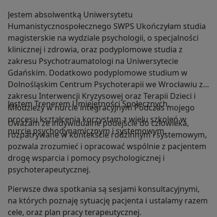
Jestem absolwentką Uniwersytetu
Humanistycznospołecznego SWPS Ukończyłam studia
magisterskie na wydziale psychologii, o specjalności
klinicznej i zdrowia, oraz podyplomowe studia z
zakresu Psychotraumatologi na Uniwersytecie
Gdańskim. Dodatkowo podyplomowe studium w
Dolnośląskim Centrum Psychoterapii we Wrocławiu z
zakresu Interwencji Kryzysowej oraz Terapii Dzieci i
Jestem Trenerem Umiejętności Społecznych.
Młodzieży w nurcie integracyjnym Podczas mojego
procesu kształcenia korzystam z wielu szkoleń w
Uważam że indywidualne podejście do człowieka,
nurcie psychodynamicznym i systemowym.
rozpatrywane w kontekście rodzinnym i systemowym,
pozwala zrozumieć i opracować wspólnie z pacjentem
drogę wsparcia i pomocy psychologicznej i
psychoterapeutycznej.
Pierwsze dwa spotkania są sesjami konsultacyjnymi,
na których poznaję sytuację pacjenta i ustalamy razem
cele, oraz plan pracy terapeutycznej.