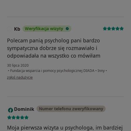
Kb
Weryfikacja wizyty
K
Polecam panią psycholog pani bardzo
sympatyczna dobrze się rozmawiało i
odpowiadała na wszystko co mówiłam
30 lipca 2020
•
Fundacja wsparcia i pomocy psychologicznej DIADA
•
Inny
•
w opinii użytkownika Kb
zgłoś nadużycie
Dominik
Numer telefonu zweryfikowany
D
Moja pierwsza wizyta u psychologa, im bardziej