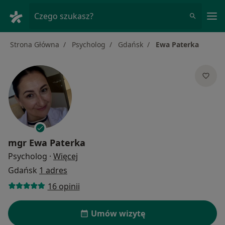
Me
Czego szukasz?
Strona Główna
Psycholog
Gdańsk
Ewa Paterka
mgr
Ewa Paterka
O specjalizacjach
Psycholog
·
Więcej
Gdańsk
1 adres
16 opinii
Umów wizytę