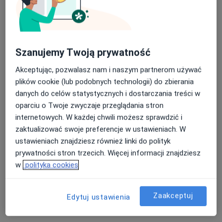
Pacjenci których przyjmuję
Dorośli
Dzieci (Tylko pod niektórymi adresami)
Szanujemy Twoją prywatność
Rodzaje konsultacji
Akceptując, pozwalasz nam i naszym partnerom używać
Stacjonarne
Zobacz lokalizacje (1)
plików cookie (lub podobnych technologii) do zbierania
Konsultacje online
Zobacz kalendarz online
danych do celów statystycznych i dostarczania treści w
oparciu o Twoje zwyczaje przeglądania stron
Zdjęcia i filmy
internetowych. W każdej chwili możesz sprawdzić i
zaktualizować swoje preferencje w ustawieniach. W
ustawieniach znajdziesz również linki do polityk
prywatności stron trzecich. Więcej informacji znajdziesz
w
polityka cookies
Zaakceptuj
Edytuj ustawienia
Zobacz galerię (4)