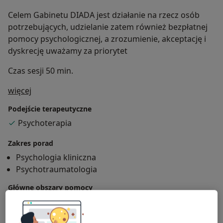
Celem Gabinetu DIADA jest działanie na rzecz osób
potrzebujących, udzielanie zatem również bezpłatnej
pomocy psychologicznej, a zrozumienie, akceptację i
dyskrecję uważamy za priorytet
Czas sesji 50 min.
O mnie
więcej
Podejście terapeutyczne
Psychoterapia
Zakres porad
Psychologia kliniczna
Psychotraumatologia
Główne obszary pomocy
Depresja
Lęki
Zaburzenia psychiczne
a11y_sr_more_disea
Zaburzenia psychosomatyczne
+19