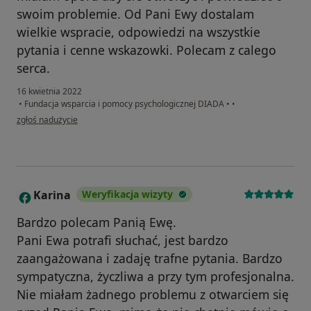
swoim problemie. Od Pani Ewy dostalam
wielkie wspracie, odpowiedzi na wszystkie
pytania i cenne wskazowki. Polecam z calego
serca.
16 kwietnia 2022
•
Fundacja wsparcia i pomocy psychologicznej DIADA
•
•
w opinii użytkownika Martyna
zgłoś nadużycie
Karina
Weryfikacja wizyty
K
Bardzo polecam Panią Ewę.
Pani Ewa potrafi słuchać, jest bardzo
zaangażowana i zadaję trafne pytania. Bardzo
sympatyczna, życzliwa a przy tym profesjonalna.
Nie miałam żadnego problemu z otwarciem się