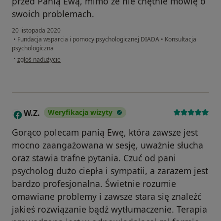
przed Panią Ewą, mimo że nie chętnie mówię o
swoich problemach.
20 listopada 2020
•
Fundacja wsparcia i pomocy psychologicznej DIADA
•
Konsultacja
psychologiczna
w opinii użytkownika Karina
•
zgłoś nadużycie
W.Z.
Weryfikacja wizyty
W
Gorąco polecam panią Ewę, która zawsze jest
mocno zaangażowana w sesję, uważnie słucha
oraz stawia trafne pytania. Czuć od pani
psycholog dużo ciepła i sympatii, a zarazem jest
bardzo profesjonalna. Świetnie rozumie
omawiane problemy i zawsze stara się znaleźć
jakieś rozwiązanie bądź wytłumaczenie. Terapia