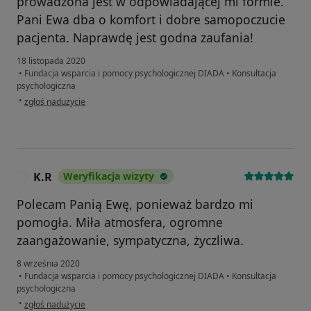
prowadzona jest w odpowiadającej mi formie.
Pani Ewa dba o komfort i dobre samopoczucie
pacjenta. Naprawdę jest godna zaufania!
18 listopada 2020
•
Fundacja wsparcia i pomocy psychologicznej DIADA
•
Konsultacja
psychologiczna
w opinii użytkownika W.Z.
•
zgłoś nadużycie
K.R
Weryfikacja wizyty
K
Polecam Panią Ewę, ponieważ bardzo mi
pomogła. Miła atmosfera, ogromne
zaangażowanie, sympatyczna, życzliwa.
8 września 2020
•
Fundacja wsparcia i pomocy psychologicznej DIADA
•
Konsultacja
psychologiczna
w opinii użytkownika K.R
•
zgłoś nadużycie