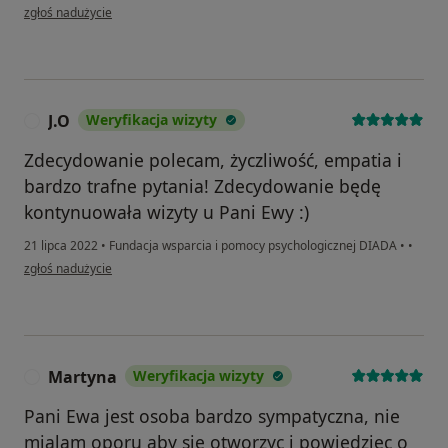
w opinii użytkownika Maja K
zgłoś nadużycie
J.O
Weryfikacja wizyty
J
Zdecydowanie polecam, życzliwość, empatia i
bardzo trafne pytania! Zdecydowanie będę
kontynuowała wizyty u Pani Ewy :)
21 lipca 2022
•
Fundacja wsparcia i pomocy psychologicznej DIADA
•
•
w opinii użytkownika J.O
zgłoś nadużycie
Martyna
Weryfikacja wizyty
M
Pani Ewa jest osoba bardzo sympatyczna, nie
mialam oporu aby sie otworzyc i powiedziec o