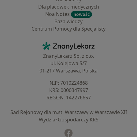
Dla placówek medycznych
Noa Notes
nowość
Baza wiedzy
Centrum Pomocy dla Specjalisty
Kontakt
ZnanyLekarz - Strona główna
ZnanyLekarz Sp. z o.o.
ul. Kolejowa 5/7
01-217 Warszawa, Polska
NIP: ⁠7010224868
KRS: ⁠0000347997
REGON: ⁠142276657
Sąd Rejonowy dla m.st. Warszawy w Warszawie XII
Wydział Gospodarczy KRS
Facebook
otwiera się w nowej karcie