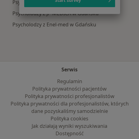
Start survey
Psycholodzy z Signal Iduna w Gdańsku
Psycholodzy z JP MEDICA w Gdańsku
Psycholodzy z Enel-med w Gdańsku
Serwis
Regulamin
Polityka prywatności pacjentów
Polityka prywatności profesjonalistów
Polityka prywatności dla profesjonalistów, których
dane pozyskaliśmy samodzielnie
Polityka cookies
Jak działają wyniki wyszukiwania
Dostępność