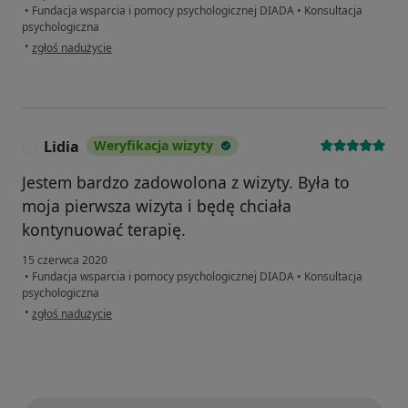
•
Fundacja wsparcia i pomocy psychologicznej DIADA
•
Konsultacja
psychologiczna
w opinii użytkownika Konto zostało usunięte
•
zgłoś nadużycie
Lidia
Weryfikacja wizyty
L
Jestem bardzo zadowolona z wizyty. Była to
moja pierwsza wizyta i będę chciała
kontynuować terapię.
15 czerwca 2020
•
Fundacja wsparcia i pomocy psychologicznej DIADA
•
Konsultacja
psychologiczna
w opinii użytkownika Lidia
•
zgłoś nadużycie