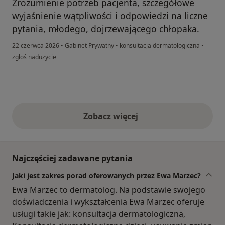
Zrozumienie potrzeb pacjenta, szczegółowe
wyjaśnienie wątpliwości i odpowiedzi na liczne
pytania, młodego, dojrzewającego chłopaka.
22 czerwca 2026
•
Gabinet Prywatny
•
konsultacja dermatologiczna
•
w opinii użytkownika Szymon
zgłoś nadużycie
Zobacz więcej
opinie powyżej
Najczęściej zadawane pytania
Jaki jest zakres porad oferowanych przez Ewa Marzec?
Ewa Marzec to dermatolog. Na podstawie swojego
doświadczenia i wykształcenia Ewa Marzec oferuje
usługi takie jak: konsultacja dermatologiczna,