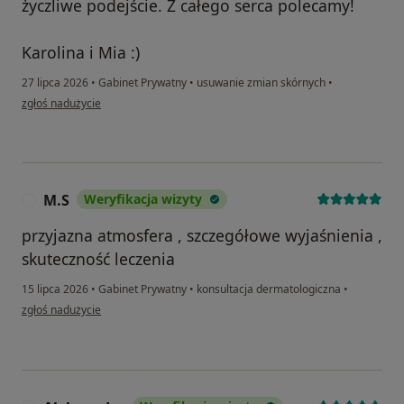
życzliwe podejście. Z całego serca polecamy!
Karolina i Mia :)
27 lipca 2026
•
Gabinet Prywatny
•
usuwanie zmian skórnych
•
w opinii użytkownika Karolina W
zgłoś nadużycie
M.S
Weryfikacja wizyty
M
przyjazna atmosfera , szczegółowe wyjaśnienia ,
skuteczność leczenia
15 lipca 2026
•
Gabinet Prywatny
•
konsultacja dermatologiczna
•
w opinii użytkownika M.S
zgłoś nadużycie