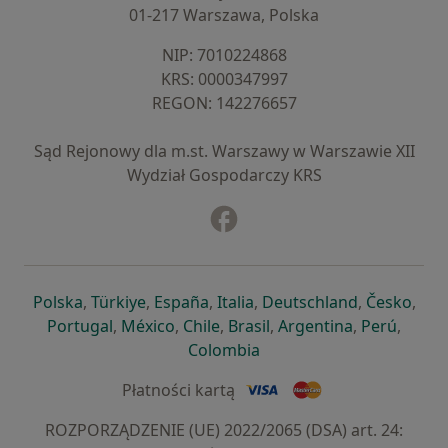
01-217 Warszawa, Polska
NIP: ⁠7010224868
KRS: ⁠0000347997
REGON: ⁠142276657
Sąd Rejonowy dla m.st. Warszawy w Warszawie XII
Wydział Gospodarczy KRS
Facebook
otwiera się w nowej karcie
otwiera się w nowej karcie
otwiera się w nowej karcie
otwiera się w nowej karcie
otwiera się w nowej karci
otwiera się
otwi
Polska
,
Türkiye
,
España
,
Italia
,
Deutschland
,
Česko
,
otwiera się w nowej karcie
otwiera się w nowej karcie
otwiera się w nowej karcie
otwiera się w nowej kar
otwiera się 
otwier
Portugal
,
México
,
Chile
,
Brasil
,
Argentina
,
Perú
,
otwiera się w nowej karc
Colombia
Płatności kartą
ROZPORZĄDZENIE (UE) 2022/2065 (DSA) art. 24: