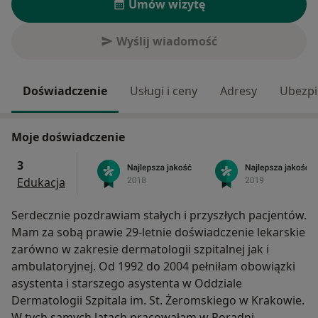
Umów wizytę
Wyślij wiadomość
Doświadczenie
Usługi i ceny
Adresy
Ubezpi
Moje doświadczenie
3
Edukacja
Serdecznie pozdrawiam stałych i przyszłych pacjentów.
Mam za sobą prawie 29-letnie doświadczenie lekarskie
zarówno w zakresie dermatologii szpitalnej jak i
ambulatoryjnej. Od 1992 do 2004 pełniłam obowiązki
asystenta i starszego asystenta w Oddziale
Dermatologii Szpitala im. St. Żeromskiego w Krakowie.
W tych samych latach pracowałam w Poradni