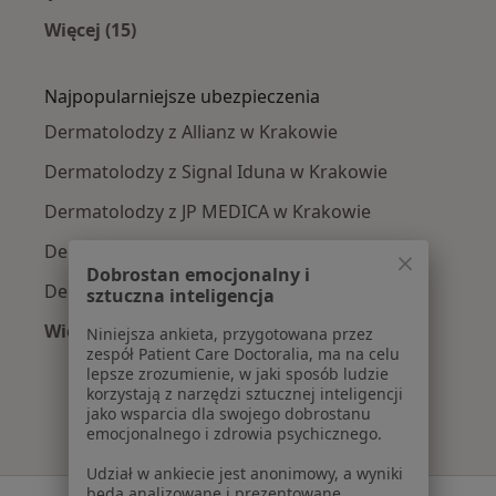
Więcej (15)
Więcej w kategorii: Najczęście leczone chorob
Najpopularniejsze ubezpieczenia
Dermatolodzy z Allianz w Krakowie
Dermatolodzy z Signal Iduna w Krakowie
Dermatolodzy z JP MEDICA w Krakowie
Dermatolodzy z TU Zdrowie w Krakowie
Dobrostan emocjonalny i
Dermatolodzy z Świat Zdrowia w Krakowie
sztuczna inteligencja
Więcej (5)
Niniejsza ankieta, przygotowana przez
zespół Patient Care Doctoralia, ma na celu
Więcej w kategorii: Najpopularniejsze ubezpie
lepsze zrozumienie, w jaki sposób ludzie
korzystają z narzędzi sztucznej inteligencji
jako wsparcia dla swojego dobrostanu
emocjonalnego i zdrowia psychicznego.
Udział w ankiecie jest anonimowy, a wyniki
będą analizowane i prezentowane