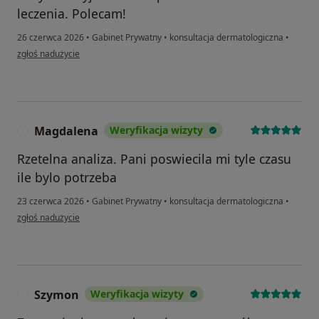
leczenia. Polecam!
26 czerwca 2026
•
Gabinet Prywatny
•
konsultacja dermatologiczna
•
w opinii użytkownika Sylwia
zgłoś nadużycie
Magdalena
Weryfikacja wizyty
M
Rzetelna analiza. Pani poswiecila mi tyle czasu
ile bylo potrzeba
23 czerwca 2026
•
Gabinet Prywatny
•
konsultacja dermatologiczna
•
w opinii użytkownika Magdalena
zgłoś nadużycie
Szymon
Weryfikacja wizyty
S