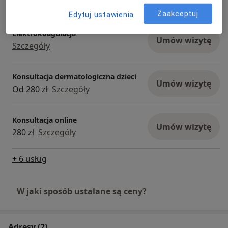
Szczegóły
Zaakceptuj
Edytuj ustawienia
Elektrokoagulacja
Umów wizytę
Szczegóły
Konsultacja dermatologiczna dzieci
Umów wizytę
Od 280 zł
Szczegóły
Konsultacja online
Umów wizytę
280 zł
Szczegóły
+ 6 usług
W jaki sposób ustalane są ceny?
Adresy (2)