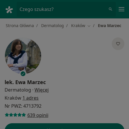
Me
Czego szukasz?
Strona Główna
Dermatolog
Kraków
Ewa Marzec
Zmień miasto
lek.
Ewa Marzec
O specjalizacjach
Dermatolog
·
Więcej
Kraków
1 adres
Nr PWZ: 4713792
639 opinii