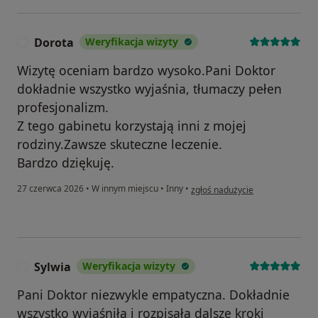
Dorota
Weryfikacja wizyty
D
Wizytę oceniam bardzo wysoko.Pani Doktor
dokładnie wszystko wyjaśnia, tłumaczy pełen
profesjonalizm.
Z tego gabinetu korzystają inni z mojej
rodziny.Zawsze skuteczne leczenie.
Bardzo dziękuję.
w opinii użytkownika Dorota
27 czerwca 2026
•
W innym miejscu
•
Inny
•
zgłoś nadużycie
Sylwia
Weryfikacja wizyty
S
Pani Doktor niezwykle empatyczna. Dokładnie
wszystko wyjaśniła i rozpisała dalsze kroki