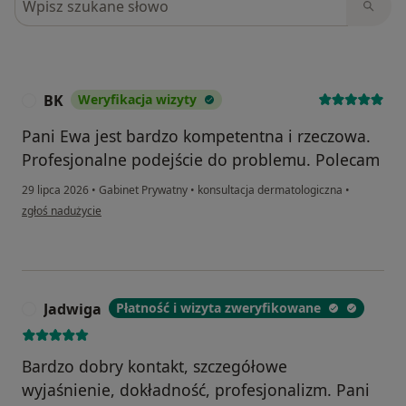
BK
Weryfikacja wizyty
B
Pani Ewa jest bardzo kompetentna i rzeczowa.
Profesjonalne podejście do problemu. Polecam
29 lipca 2026
•
Gabinet Prywatny
•
konsultacja dermatologiczna
•
w opinii użytkownika BK
zgłoś nadużycie
Jadwiga
Płatność i wizyta zweryfikowane
J
Bardzo dobry kontakt, szczegółowe
wyjaśnienie, dokładność, profesjonalizm. Pani