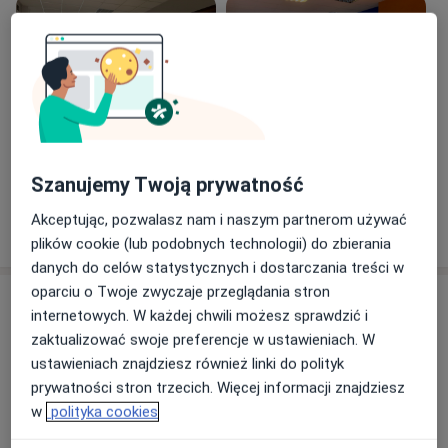
otrzymuję corocznie certyfikat jakości - "Specjalista
Przyjazny Pacjentom" - vide zdjęcia mojego profilu.
Serdecznie zapraszam do skorzystania z moich usług.
Zobacz galerię (7)
Szanujemy Twoją prywatność
Akceptując, pozwalasz nam i naszym partnerom używać
Pokaż więcej
o doświadczeniu
plików cookie (lub podobnych technologii) do zbierania
danych do celów statystycznych i dostarczania treści w
oparciu o Twoje zwyczaje przeglądania stron
Usługi i ceny
internetowych. W każdej chwili możesz sprawdzić i
zaktualizować swoje preferencje w ustawieniach. W
Konsultacja dermatologiczna
Umów wizytę
ustawieniach znajdziesz również linki do polityk
Od 280 zł
Szczegóły
prywatności stron trzecich. Więcej informacji znajdziesz
w
polityka cookies
Botoks
Umów wizytę