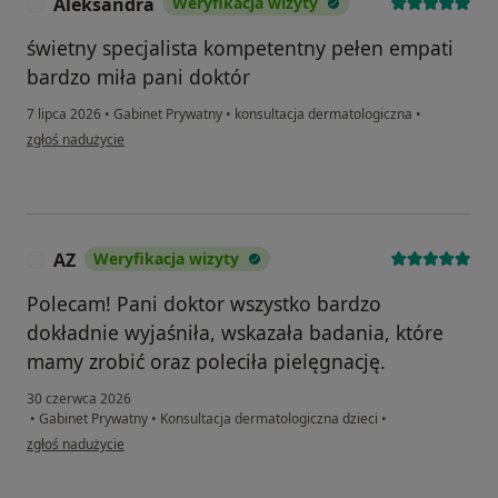
Aleksandra
Weryfikacja wizyty
A
świetny specjalista kompetentny pełen empati
bardzo miła pani doktór
7 lipca 2026
•
Gabinet Prywatny
•
konsultacja dermatologiczna
•
w opinii użytkownika Aleksandra
zgłoś nadużycie
AZ
Weryfikacja wizyty
A
Polecam! Pani doktor wszystko bardzo
dokładnie wyjaśniła, wskazała badania, które
mamy zrobić oraz poleciła pielęgnację.
30 czerwca 2026
•
Gabinet Prywatny
•
Konsultacja dermatologiczna dzieci
•
w opinii użytkownika AZ
zgłoś nadużycie