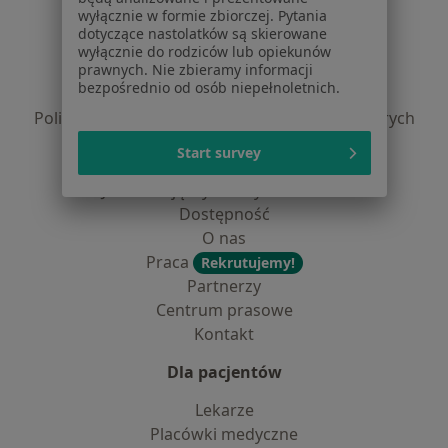
Serwis
wyłącznie w formie zbiorczej. Pytania
dotyczące nastolatków są skierowane
Regulamin
wyłącznie do rodziców lub opiekunów
Polityka prywatności pacjentów
prawnych. Nie zbieramy informacji
bezpośrednio od osób niepełnoletnich.
Polityka prywatności profesjonalistów
Polityka prywatności dla profesjonalistów, których
dane pozyskaliśmy samodzielnie
Start survey
Polityka cookies
Jak działają wyniki wyszukiwania
Dostępność
O nas
Praca
Rekrutujemy!
Partnerzy
Centrum prasowe
Kontakt
Dla pacjentów
Lekarze
Placówki medyczne