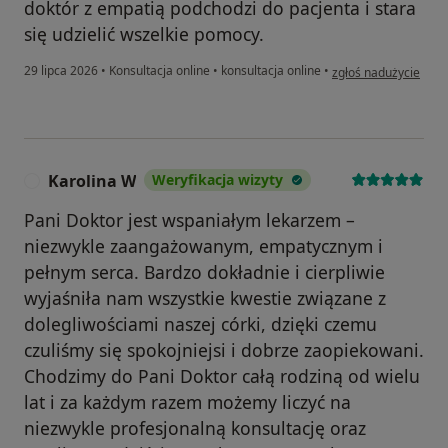
doktór z empatią podchodzi do pacjenta i stara
się udzielić wszelkie pomocy.
w opinii użytkownika
29 lipca 2026
•
Konsultacja online
•
konsultacja online
•
zgłoś nadużycie
Karolina W
Weryfikacja wizyty
K
Pani Doktor jest wspaniałym lekarzem –
niezwykle zaangażowanym, empatycznym i
pełnym serca. Bardzo dokładnie i cierpliwie
wyjaśniła nam wszystkie kwestie związane z
dolegliwościami naszej córki, dzięki czemu
czuliśmy się spokojniejsi i dobrze zaopiekowani.
Chodzimy do Pani Doktor całą rodziną od wielu
lat i za każdym razem możemy liczyć na
niezwykle profesjonalną konsultację oraz