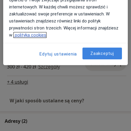
Konsultacja psychoterapeutyczna
internetowych. W każdej chwili możesz sprawdzić i
online
Umów wizytę
zaktualizować swoje preferencje w ustawieniach. W
220 zł
Szczegóły
ustawieniach znajdziesz również linki do polityk
prywatności stron trzecich. Więcej informacji znajdziesz
Konsultacja dietetyczna (kolejna
w
polityka cookies
wizyta)
Umów wizytę
220 zł
Szczegóły
Zaakceptuj
Edytuj ustawienia
Psychoterapia partnerska
Umów wizytę
300 zł - 420 zł
Szczegóły
+ 4 usługi
W jaki sposób ustalane są ceny?
Adresy (2)