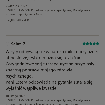
2 września 2022
•
SHEN HARMONY Poradnia Psychoterapeutyczna, Dietetyczna i
Naturoterapeutyczna
•
Inny
w opinii użytkownika Władek
•
zgłoś nadużycie
Salaz. Z.
S
Wizyty odbywają się w bardzo miłej i przyjaznej
atmosferze,szybko można się rozluźnic.
Cotygodniowe sesję terapeutyczne przyniosły
znaczną poprawę mojego zdrowia
psychicznego.
Pani Estera odpowiada na pytania I stara się
wyjaśnić wątpliwe kwestie.
10 lutego 2022
•
SHEN HARMONY Poradnia Psychoterapeutyczna, Dietetyczna i
Naturoterapeutyczna
•
konsultacja psychoterapeutyczna