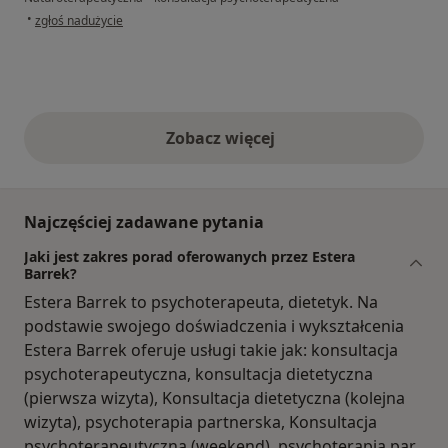
w opinii użytkownika Salaz. Z.
•
zgłoś nadużycie
Zobacz więcej
opinie powyżej
Najczęściej zadawane pytania
Jaki jest zakres porad oferowanych przez Estera
Barrek?
Estera Barrek to psychoterapeuta, dietetyk. Na
podstawie swojego doświadczenia i wykształcenia
Estera Barrek oferuje usługi takie jak: konsultacja
psychoterapeutyczna, konsultacja dietetyczna
(pierwsza wizyta), Konsultacja dietetyczna (kolejna
wizyta), psychoterapia partnerska, Konsultacja
psychoterapeutyczna (weekend), psychoterapia par,