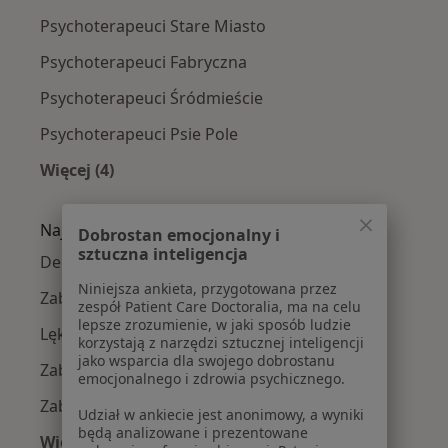
Psychoterapeuci Stare Miasto
Psychoterapeuci Fabryczna
Psychoterapeuci Śródmieście
Psychoterapeuci Psie Pole
Więcej (4)
Więcej w kategorii: Psychoterapeuci w pobliżu
Najczęście leczone choroby
Dobrostan emocjonalny i
sztuczna inteligencja
Depresja w Wrocławiu
Niniejsza ankieta, przygotowana przez
Zaburzenia lękowe w Wrocławiu
zespół Patient Care Doctoralia, ma na celu
lepsze zrozumienie, w jaki sposób ludzie
Lęki w Wrocławiu
korzystają z narzędzi sztucznej inteligencji
jako wsparcia dla swojego dobrostanu
Zaburzenia nastroju w Wrocławiu
emocjonalnego i zdrowia psychicznego.
Zaburzenia emocjonalne w Wrocławiu
Udział w ankiecie jest anonimowy, a wyniki
będą analizowane i prezentowane
Więcej (15)