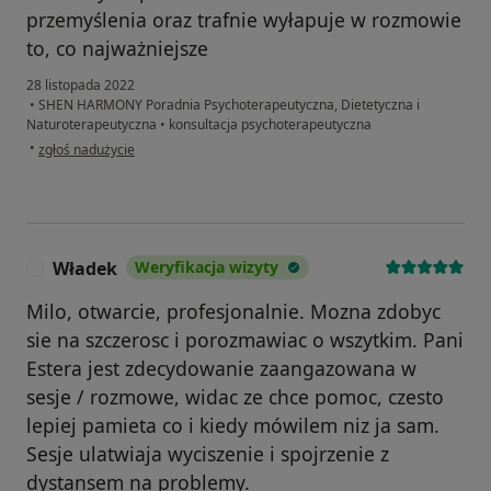
przemyślenia oraz trafnie wyłapuje w rozmowie
to, co najważniejsze
28 listopada 2022
•
SHEN HARMONY Poradnia Psychoterapeutyczna, Dietetyczna i
Naturoterapeutyczna
•
konsultacja psychoterapeutyczna
w opinii użytkownika Monika
•
zgłoś nadużycie
Władek
Weryfikacja wizyty
W
Milo, otwarcie, profesjonalnie. Mozna zdobyc
sie na szczerosc i porozmawiac o wszytkim. Pani
Estera jest zdecydowanie zaangazowana w
sesje / rozmowe, widac ze chce pomoc, czesto
lepiej pamieta co i kiedy mówilem niz ja sam.
Sesje ulatwiaja wyciszenie i spojrzenie z
dystansem na problemy.