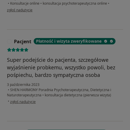
•
Konsultacje online
•
konsultacja psychoterapeutyczna online
•
w opinii użytkownika Jan
zgłoś nadużycie
Pacjent
Płatność i wizyta zweryfikowane
P
Super podejście do pacjenta, szczegółowe
wyjaśnienie probkemu, wszystko powoli, bez
pośpiechu, bardzo sympatyczna osoba
3 października 2023
•
SHEN HARMONY Poradnia Psychoterapeutyczna, Dietetyczna i
Naturoterapeutyczna
•
konsultacja dietetyczna (pierwsza wizyta)
w opinii użytkownika Pacjent
•
zgłoś nadużycie