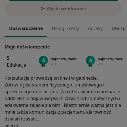
Wyślij wiadomość
Doświadczenie
Usługi i ceny
Adresy
Ubezpi
Moje doświadczenie
5
Edukacja
Konsultacje prowadzę on line i w gabinecie.
Zdrowie jest stanem fizycznego, umysłowego i
społecznego dobrostanu. Za cel stawiam rozpoznanie i
oddzielenie objawów psychicznych od somatycznych i
adekwatne zajęcie się nimi. Niezmiernie ważna jest dla
mnie także komunikacja z pacjentem, klarowność
działań i zasad.
O mnie
W gabinecie nie sprzedaję suplementów ani innych
więcej