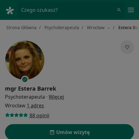
Me
Czego szukasz?
Strona Główna
Psychoterapeuta
Wrocław
Estera Ba
Zmień miasto
mgr
Estera Barrek
O specjalizacjach
Psychoterapeuta
·
Więcej
Wrocław
1 adres
88 opinii
Umów wizytę