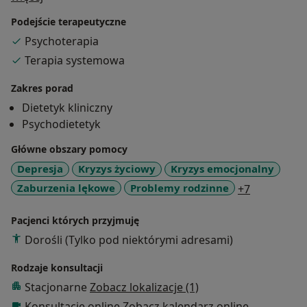
produktów.
Podejście terapeutyczne
Pracuję pod superwizją.
Psychoterapia
Terapia systemowa
Zakres porad
Dietetyk kliniczny
Psychodietetyk
Główne obszary pomocy
Depresja
Kryzys życiowy
Kryzys emocjonalny
a11y_sr_m
Zaburzenia lękowe
Problemy rodzinne
+7
Pacjenci których przyjmuję
Dorośli (Tylko pod niektórymi adresami)
Rodzaje konsultacji
Stacjonarne
Zobacz lokalizacje (1)
Konsultacje online
Zobacz kalendarz online