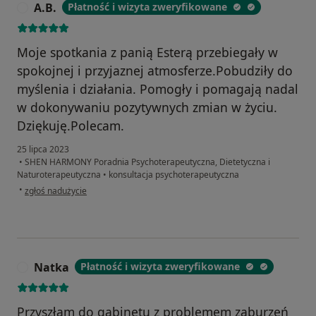
A.B.
Płatność i wizyta zweryfikowane
A
Moje spotkania z panią Esterą przebiegały w
spokojnej i przyjaznej atmosferze.Pobudziły do
myślenia i działania. Pomogły i pomagają nadal
w dokonywaniu pozytywnych zmian w życiu.
Dziękuję.Polecam.
25 lipca 2023
•
SHEN HARMONY Poradnia Psychoterapeutyczna, Dietetyczna i
Naturoterapeutyczna
•
konsultacja psychoterapeutyczna
w opinii użytkownika A.B.
•
zgłoś nadużycie
Natka
Płatność i wizyta zweryfikowane
N
Przyszłam do gabinetu z problemem zaburzeń