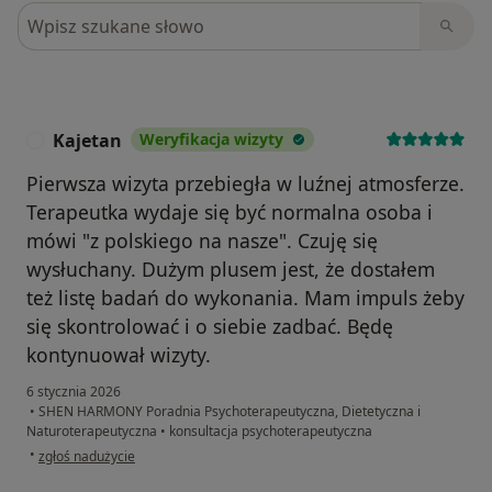
Szukaj w opiniach
Kajetan
Weryfikacja wizyty
K
Pierwsza wizyta przebiegła w luźnej atmosferze.
Terapeutka wydaje się być normalna osoba i
mówi "z polskiego na nasze". Czuję się
wysłuchany. Dużym plusem jest, że dostałem
też listę badań do wykonania. Mam impuls żeby
się skontrolować i o siebie zadbać. Będę
kontynuował wizyty.
6 stycznia 2026
•
SHEN HARMONY Poradnia Psychoterapeutyczna, Dietetyczna i
Naturoterapeutyczna
•
konsultacja psychoterapeutyczna
w opinii użytkownika Kajetan
•
zgłoś nadużycie