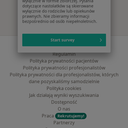
wyłącznie w formie zbiorczej. Pytania
Więcej w kategorii: Najczęście leczone chorob
dotyczące nastolatków są skierowane
wyłącznie do rodziców lub opiekunów
prawnych. Nie zbieramy informacji
bezpośrednio od osób niepełnoletnich.
Start survey
Serwis
Regulamin
Polityka prywatności pacjentów
Polityka prywatności profesjonalistów
Polityka prywatności dla profesjonalistów, których
dane pozyskaliśmy samodzielnie
Polityka cookies
Jak działają wyniki wyszukiwania
Dostępność
O nas
Praca
Rekrutujemy!
Partnerzy