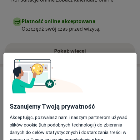
Płatność online akceptowana
Oszczędź swój czas przed wizytą.
Pokaż więcej
o doświadczeniu
Usługi i ceny
Konsultacja psychoterapeutyczna
Umów wizytę
220 zł
Szczegóły
Szanujemy Twoją prywatność
Konsultacja dietetyczna (pierwsza
Akceptując, pozwalasz nam i naszym partnerom używać
wizyta)
Umów wizytę
plików cookie (lub podobnych technologii) do zbierania
400 zł
Szczegóły
danych do celów statystycznych i dostarczania treści w
oparciu o Twoje zwyczaje przeglądania stron