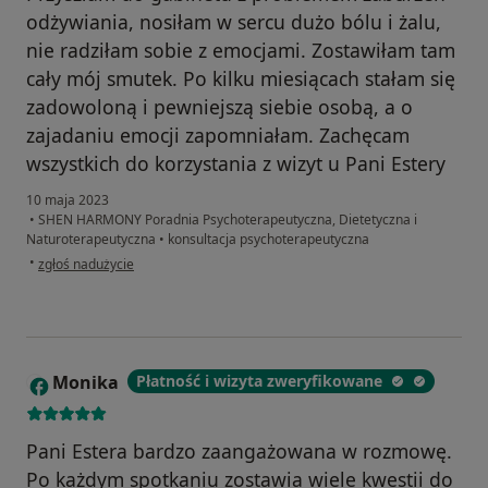
odżywiania, nosiłam w sercu dużo bólu i żalu,
nie radziłam sobie z emocjami. Zostawiłam tam
cały mój smutek. Po kilku miesiącach stałam się
zadowoloną i pewniejszą siebie osobą, a o
zajadaniu emocji zapomniałam. Zachęcam
wszystkich do korzystania z wizyt u Pani Estery
10 maja 2023
•
SHEN HARMONY Poradnia Psychoterapeutyczna, Dietetyczna i
Naturoterapeutyczna
•
konsultacja psychoterapeutyczna
w opinii użytkownika Natka
•
zgłoś nadużycie
Monika
Płatność i wizyta zweryfikowane
M
Pani Estera bardzo zaangażowana w rozmowę.
Po każdym spotkaniu zostawia wiele kwestii do