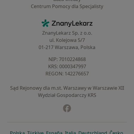
Centrum Pomocy dla Specjalisty
Kontakt
ZnanyLekarz - Strona główna
ZnanyLekarz Sp. z o.o.
ul. Kolejowa 5/7
01-217 Warszawa, Polska
NIP: ⁠7010224868
KRS: ⁠0000347997
REGON: ⁠142276657
Sąd Rejonowy dla m.st. Warszawy w Warszawie XII
Wydział Gospodarczy KRS
Facebook
otwiera się w nowej karcie
otwiera się w nowej karcie
otwiera się w nowej karcie
otwiera się w nowej karcie
otwiera się w nowej karci
otwiera się
otwi
Polska
,
Türkiye
,
España
,
Italia
,
Deutschland
,
Česko
,