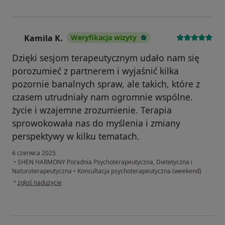
Kamila K.
Weryfikacja wizyty
K
Dzięki sesjom terapeutycznym udało nam się
porozumieć z partnerem i wyjaśnić kilka
pozornie banalnych spraw, ale takich, które z
czasem utrudniały nam ogromnie wspólne.
życie i wzajemne zrozumienie. Terapia
sprowokowała nas do myślenia i zmiany
perspektywy w kilku tematach.
6 czerwca 2025
•
SHEN HARMONY Poradnia Psychoterapeutyczna, Dietetyczna i
Naturoterapeutyczna
•
Konsultacja psychoterapeutyczna (weekend)
w opinii użytkownika Kamila K.
•
zgłoś nadużycie