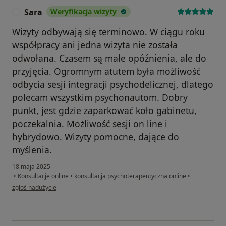
Sara
Weryfikacja wizyty
S
Wizyty odbywają się terminowo. W ciągu roku
współpracy ani jedna wizyta nie została
odwołana. Czasem są małe opóźnienia, ale do
przyjęcia. Ogromnym atutem była możliwość
odbycia sesji integracji psychodelicznej, dlatego
polecam wszystkim psychonautom. Dobry
punkt, jest gdzie zaparkować koło gabinetu,
poczekalnia. Możliwość sesji on line i
hybrydowo. Wizyty pomocne, dające do
myślenia.
18 maja 2025
•
Konsultacje online
•
konsultacja psychoterapeutyczna online
•
w opinii użytkownika Sara
zgłoś nadużycie