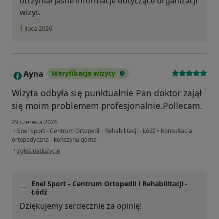
otrzymał jasne informacje dotyczące organizacji
wizyt.
1 lipca 2026
Ayna
Weryfikacja wizyty
A
Wizyta odbyła się punktualnie Pan doktor zajął
się moim problemem profesjonalnie.Pollecam.
29 czerwca 2026
•
Enel Sport - Centrum Ortopedii i Rehabilitacji - Łódź
•
Konsultacja
ortopedyczna - kończyna górna
w opinii użytkownika Ayna
•
zgłoś nadużycie
Enel Sport - Centrum Ortopedii i Rehabilitacji -
Łódź
Dziękujemy serdecznie za opinię!