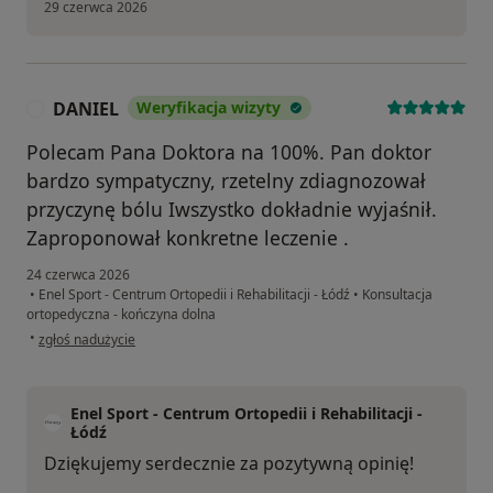
29 czerwca 2026
DANIEL
Weryfikacja wizyty
D
Polecam Pana Doktora na 100%. Pan doktor
bardzo sympatyczny, rzetelny zdiagnozował
przyczynę bólu Iwszystko dokładnie wyjaśnił.
Zaproponował konkretne leczenie .
24 czerwca 2026
•
Enel Sport - Centrum Ortopedii i Rehabilitacji - Łódź
•
Konsultacja
ortopedyczna - kończyna dolna
w opinii użytkownika DANIEL
•
zgłoś nadużycie
Enel Sport - Centrum Ortopedii i Rehabilitacji -
Łódź
Dziękujemy serdecznie za pozytywną opinię!