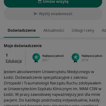
Umów wizytę
Wyślij wiadomość
Doświadczenie
Aktualności
Usługi i ceny
Ad
Moje doświadczenie
1
Edukacja
Jestem absolwentem Uniwersytetu Medycznego w
Łodzi. Doświadczenie specjalizacyjne z zakresu
Ortopedii i Traumatologii Narządu Ruchu zdobywałem
w Uniwersyteckim Szpitalu Klinicznym im. WAM CSW w
Łodzi. W pracy zawodowej najważniejszy jest dla mnie
pacjent. Do każdego podchodzę indywidualnie, każdy
człowiek jest bowiem inny, nie można więc uogólniać