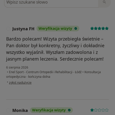
Justyna FH
Weryfikacja wizyty
J
Bardzo polecam! Wizyta przebiegła świetnie –
Pan doktor był konkretny, życzliwy i dokładnie
wszystko wyjaśnił. Wyszłam zadowolona i z
jasnym planem leczenia. Serdecznie polecam!
6 sierpnia 2026
•
Enel Sport - Centrum Ortopedii i Rehabilitacji - Łódź
•
Konsultacja
ortopedyczna - kończyna dolna
w opinii użytkownika Justyna FH
•
zgłoś nadużycie
Monika
Weryfikacja wizyty
M