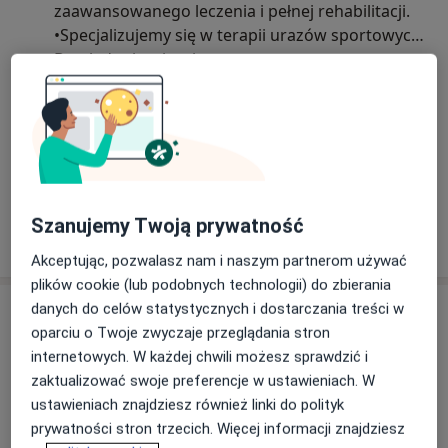
zaawansowanego leczenia i pełnej rehabilitacji.
•Specjalizujemy się w terapii urazów sportowych,
leczeniu bólu stawów i kręgosłupa oraz szybkim
Dowiedz się więcej
powrocie pacjentów do pełnej sprawności.
19/09/2025
•W naszym zespole pracują doświadczeni
specjaliści medycyny sportowej – opiekujemy się
zarówno zawodowymi sportowcami, jak i
osobami aktywnymi na co dzień.
Postaw na skuteczność i profesjonalizm –
Szanujemy Twoją prywatność
zapraszamy do enel-sport!
Akceptując, pozwalasz nam i naszym partnerom używać
plików cookie (lub podobnych technologii) do zbierania
danych do celów statystycznych i dostarczania treści w
Usługi i ceny
oparciu o Twoje zwyczaje przeglądania stron
Konsultacja ortopedyczna
internetowych. W każdej chwili możesz sprawdzić i
Umów wizytę
Od 190 zł
Szczegóły
zaktualizować swoje preferencje w ustawieniach. W
ustawieniach znajdziesz również linki do polityk
prywatności stron trzecich. Więcej informacji znajdziesz
Konsultacja ortopedyczna -