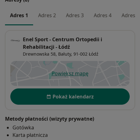
Adres 1
Adres 2
Adres 3
Adres 4
Adres 5
Enel Sport - Centrum Ortopedii i
Rehabilitacji - Łódź
Drewnowska 58,
Bałuty
, 91-002
Łódź
Powiększ mapę
otwiera się w nowej karcie
Dostępność
Pokaż kalendarz
Metody płatności (wizyty prywatne)
Gotówka
Karta płatnicza