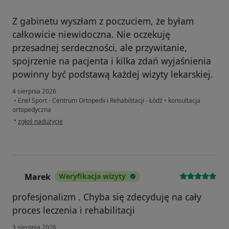
Z gabinetu wyszłam z poczuciem, że byłam
całkowicie niewidoczna. Nie oczekuję
przesadnej serdeczności, ale przywitanie,
spojrzenie na pacjenta i kilka zdań wyjaśnienia
powinny być podstawą każdej wizyty lekarskiej.
4 sierpnia 2026
•
Enel Sport - Centrum Ortopedii i Rehabilitacji - Łódź
•
konsultacja
ortopedyczna
w opinii użytkownika Monika
•
zgłoś nadużycie
Marek
Weryfikacja wizyty
M
profesjonalizm . Chyba się zdecyduję na cały
proces leczenia i rehabilitacji
3 sierpnia 2026