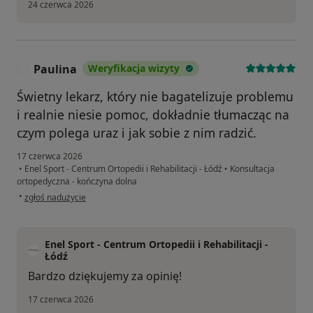
24 czerwca 2026
Paulina
Weryfikacja wizyty
P
Świetny lekarz, który nie bagatelizuje problemu
i realnie niesie pomoc, dokładnie tłumacząc na
czym polega uraz i jak sobie z nim radzić.
17 czerwca 2026
•
Enel Sport - Centrum Ortopedii i Rehabilitacji - Łódź
•
Konsultacja
ortopedyczna - kończyna dolna
w opinii użytkownika Paulina
•
zgłoś nadużycie
Enel Sport - Centrum Ortopedii i Rehabilitacji -
Łódź
Bardzo dziękujemy za opinię!
17 czerwca 2026