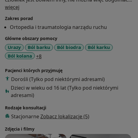
O mnie
poszczególnych chorób i patologii. Zawsze służę
więcej
pomocą. Jestem osobą otwartą i mam dobry kontakt z
Zakres porad
ludźmi. Ważnym aspektem jest dla mnie proces
Ortopedia i traumatologia narządu ruchu
ciągłego kształcenia oraz zdobywanie nowych
umiejętności i doświadczeń zawodowych.
Główne obszary pomocy
Prywatnie moją pasją jest fotografia.
Urazy
Ból barku
Ból biodra
Ból karku
a11y_sr_more_diseases
Ból kolana
+8
Pacjenci których przyjmuję
Dorośli (Tylko pod niektórymi adresami)
Dzieci w wieku od 16 lat (Tylko pod niektórymi
adresami)
Rodzaje konsultacji
Stacjonarne
Zobacz lokalizacje (5)
Zdjęcia i filmy