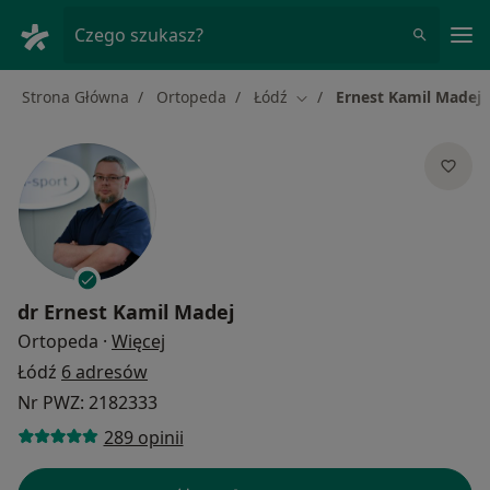
Me
Czego szukasz?
Strona Główna
Ortopeda
Łódź
Ernest Kamil Madej
Zmień miasto
dr
Ernest Kamil Madej
O specjalizacjach
Ortopeda
·
Więcej
Łódź
6 adresów
Nr PWZ: 2182333
289 opinii