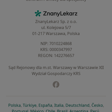
Kontakt
ZnanyLekarz - Strona główna
ZnanyLekarz Sp. z o.o.
ul. Kolejowa 5/7
01-217 Warszawa, Polska
NIP: ⁠7010224868
KRS: ⁠0000347997
REGON: ⁠142276657
Sąd Rejonowy dla m.st. Warszawy w Warszawie XII
Wydział Gospodarczy KRS
Facebook
otwiera się w nowej karcie
otwiera się w nowej karcie
otwiera się w nowej karcie
otwiera się w nowej karcie
otwiera się w nowej karci
otwiera się
otwi
Polska
,
Türkiye
,
España
,
Italia
,
Deutschland
,
Česko
,
otwiera się w nowej karcie
otwiera się w nowej karcie
otwiera się w nowej karcie
otwiera się w nowej kar
otwiera się 
otwier
Portugal
,
México
,
Chile
,
Brasil
,
Argentina
,
Perú
,