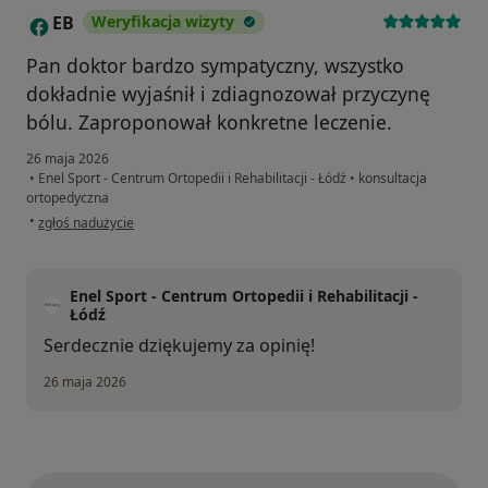
EB
Weryfikacja wizyty
E
Pan doktor bardzo sympatyczny, wszystko
dokładnie wyjaśnił i zdiagnozował przyczynę
bólu. Zaproponował konkretne leczenie.
26 maja 2026
•
Enel Sport - Centrum Ortopedii i Rehabilitacji - Łódź
•
konsultacja
ortopedyczna
w opinii użytkownika EB
•
zgłoś nadużycie
Enel Sport - Centrum Ortopedii i Rehabilitacji -
Łódź
Serdecznie dziękujemy za opinię!
26 maja 2026