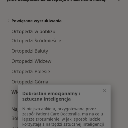
Powiązane wyszukiwania
Ortopedzi w pobliżu
Ortopedzi Śródmieście
Ortopedzi Bałuty
Ortopedzi Widzew
Ortopedzi Polesie
Ortopedzi Górna
Więcej (3)
Dobrostan emocjonalny i
Więcej w kategorii: Ortopedzi w pobliżu
sztuczna inteligencja
Niniejsza ankieta, przygotowana przez
Najczęście leczone choroby
zespół Patient Care Doctoralia, ma na celu
Ból kolana w Łodzi
lepsze zrozumienie, w jaki sposób ludzie
korzystają z narzędzi sztucznej inteligencji