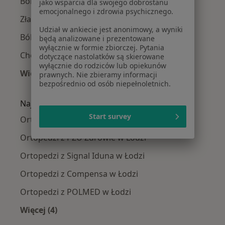
Ból barku w Łodzi
jako wsparcia dla swojego dobrostanu
emocjonalnego i zdrowia psychicznego.
Złamania w Łodzi
Udział w ankiecie jest anonimowy, a wyniki
Ból biodra w Łodzi
będą analizowane i prezentowane
wyłącznie w formie zbiorczej. Pytania
Choroby zwyrodnieniowe w Łodzi
dotyczące nastolatków są skierowane
wyłącznie do rodziców lub opiekunów
Więcej (15)
prawnych. Nie zbieramy informacji
bezpośrednio od osób niepełnoletnich.
Więcej w kategorii: Najczęście leczone chorob
Najpopularniejsze ubezpieczenia
Start survey
Ortopedzi z Allianz w Łodzi
Ortopedzi z PZU Zdrowie w Łodzi
Ortopedzi z Signal Iduna w Łodzi
Ortopedzi z Compensa w Łodzi
Ortopedzi z POLMED w Łodzi
Więcej (4)
Więcej w kategorii: Najpopularniejsze ubezpie