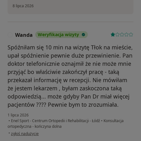
8 lipca 2026
Wanda
Weryfikacja wizyty
W
Spóźniłam się 10 min na wizytę Tłok na mieście,
upał spóźnienie pewnie duże przewinienie. Pan
doktor telefonicznie oznajmił że nie może mnie
przyjąć bo właściwie zakończył pracę - taką
przekazał informację w recepcji. Nie mówiłam
że jestem lekarzem , byłam zaskoczona taką
odpowiedzią... może gdyby Pan Dr miał więcej
pacjentów ???? Pewnie bym to zrozumiała.
1 lipca 2026
•
Enel Sport - Centrum Ortopedii i Rehabilitacji - Łódź
•
Konsultacja
ortopedyczna - kończyna dolna
w opinii użytkownika Wanda
•
zgłoś nadużycie