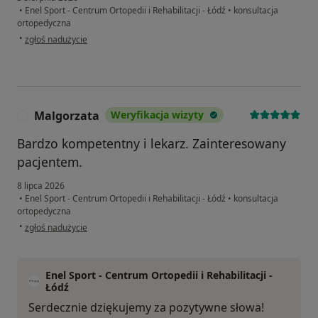
•
Enel Sport - Centrum Ortopedii i Rehabilitacji - Łódź
•
konsultacja
ortopedyczna
w opinii użytkownika Marek
•
zgłoś nadużycie
Malgorzata
Weryfikacja wizyty
M
Bardzo kompetentny i lekarz. Zainteresowany
pacjentem.
8 lipca 2026
•
Enel Sport - Centrum Ortopedii i Rehabilitacji - Łódź
•
konsultacja
ortopedyczna
w opinii użytkownika Malgorzata
•
zgłoś nadużycie
Enel Sport - Centrum Ortopedii i Rehabilitacji -
Łódź
Serdecznie dziękujemy za pozytywne słowa!