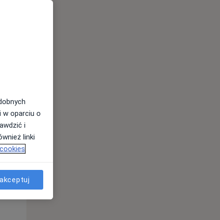
Wt,
Śr,
Czw,
11 Sie
12 Sie
13 Sie
odobnych
i w oparciu o
awdzić i
wnież linki
 cookies
akceptuj
Wt,
Śr,
Czw,
11 Sie
12 Sie
13 Sie