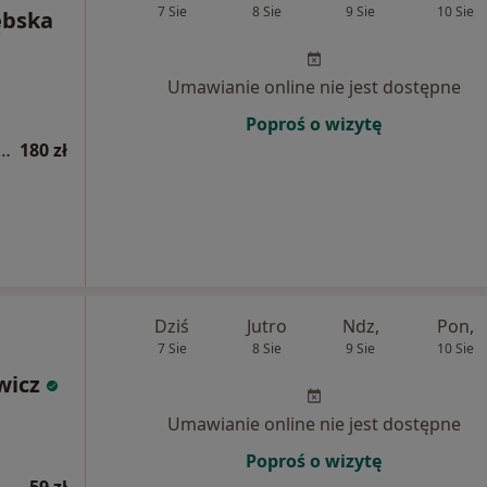
7 Sie
8 Sie
9 Sie
10 Sie
ębska
Umawianie online nie jest dostępne
Poproś o wizytę
a psychodietetyczna (kolejna wizyta)
180 zł
Dziś
Jutro
Ndz,
Pon,
7 Sie
8 Sie
9 Sie
10 Sie
wicz
Umawianie online nie jest dostępne
Poproś o wizytę