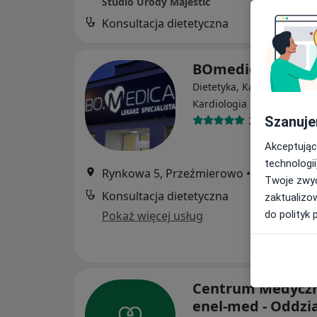
Studio Urody Majestic
Konsultacja dietetyczna
BOmedica
Dietetyka, Kardiochirurgia
·
Więcej
Kardiologia
Szanuje
2367 opinii
Akceptując
technologii
Rynkowa 5, Przeźmierowo
•
Mapa
Twoje zwyc
Konsultacja dietetyczna
zaktualizo
do polityk 
Pokaż więcej usług
Centrum Medycz
enel-med - Oddzia