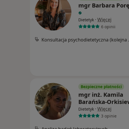
mgr Barbara Por
·
Więcej
Dietetyk
6 opinii
Konsultacj
Bezpieczne płatności
mgr inż. Kamila
Barańska-Orkisie
·
Więcej
Dietetyk
3 opinie