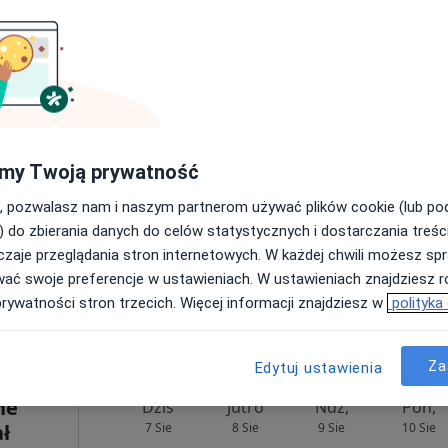
200 zł
Dziś
Jutro
Ndz,
Pon,
7 Sie
8 Sie
9 Sie
10 Sie
,
my Twoją prywatność
Umawianie online nie jest dostępne
, pozwalasz nam i naszym partnerom używać plików cookie (lub p
Pokaż profil
) do zbierania danych do celów statystycznych i dostarczania treśc
zaje przeglądania stron internetowych. W każdej chwili możesz spr
150 zł
wać swoje preferencje w ustawieniach. W ustawieniach znajdziesz ró
prywatności stron trzecich. Więcej informacji znajdziesz w
polityka
Za
Edytuj ustawienia
ne
Dziś
Jutro
Ndz,
Pon,
ł
7 Sie
8 Sie
9 Sie
10 Sie