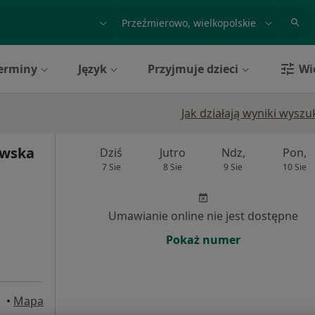
acja, badanie lub nazwisko
miasto lub dzielnica
erminy
Język
Przyjmuje dzieci
Wi
Jak działają wyniki wysz
owska
Dziś
Jutro
Ndz,
Pon,
7 Sie
8 Sie
9 Sie
10 Sie
Umawianie online nie jest dostępne
Pokaż numer
•
Mapa