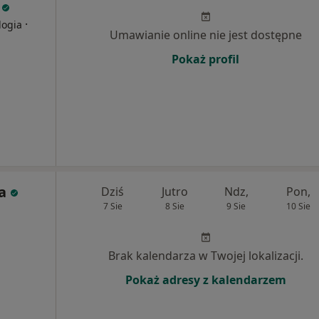
i
·
logia
Umawianie online nie jest dostępne
Pokaż profil
a
Dziś
Jutro
Ndz,
Pon,
7 Sie
8 Sie
9 Sie
10 Sie
Brak kalendarza w Twojej lokalizacji.
Pokaż adresy z kalendarzem