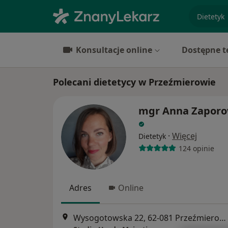
specjaliz
Konsultacje online
Dostępne t
Polecani dietetycy w Przeźmierowie
mgr Anna Zapor
·
Więcej
Dietetyk
124 opinie
Adres
Online
Wysogotowska 22, 62-081 Przeźmierowo, Przeźmierowo