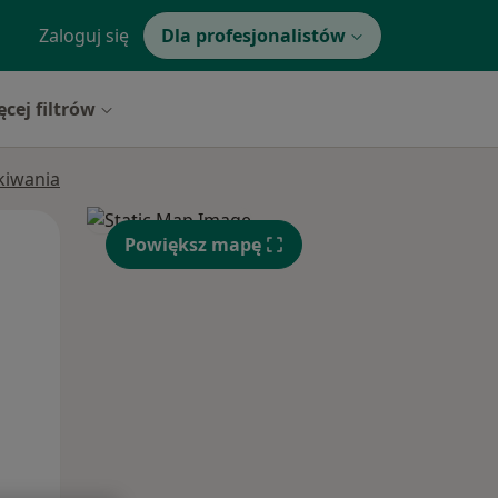
Zaloguj się
Dla profesjonalistów
ęcej filtrów
ukiwania
Wt,
Śr,
Czw,
Powiększ mapę
11 Sie
12 Sie
13 Sie