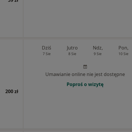
59 zł
Dziś
Jutro
Ndz,
Pon,
7 Sie
8 Sie
9 Sie
10 Sie
Umawianie online nie jest dostępne
Poproś o wizytę
200 zł