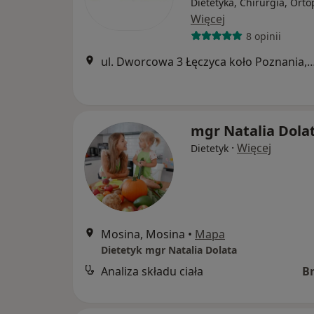
Dietetyka, Chirurgia, Ort
Więcej
8 opinii
ul. Dworcowa 3 Łęczyca koło Poznania
mgr Natalia Dola
·
Więcej
Dietetyk
Mosina, Mosina
•
Mapa
Dietetyk mgr Natalia Dolata
Analiza składu ciała
B