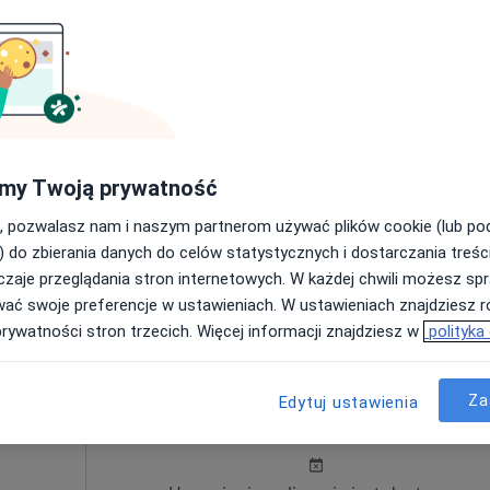
ne
Dziś
Jutro
Sob,
Ndz,
6 Sie
7 Sie
8 Sie
9 Sie
inna,
Umawianie online nie jest dostępne
my Twoją prywatność
Pokaż profil
, pozwalasz nam i naszym partnerom używać plików cookie (lub p
) do zbierania danych do celów statystycznych i dostarczania treśc
zaje przeglądania stron internetowych. W każdej chwili możesz spr
wać swoje preferencje w ustawieniach. W ustawieniach znajdziesz ró
prywatności stron trzecich. Więcej informacji znajdziesz w
polityka
Dziś
Jutro
Sob,
Ndz,
Za
Edytuj ustawienia
6 Sie
7 Sie
8 Sie
9 Sie