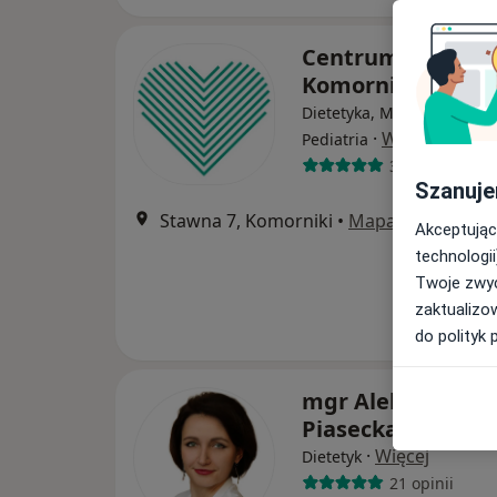
Centrum Medycz
Komorniki
Dietetyka, Medycyna rodz
·
Więcej
Pediatria
380 opinii
Szanuje
Stawna 7, Komorniki
•
Mapa
Akceptując
technologii
Twoje zwyc
zaktualizo
do polityk 
mgr Aleksandra
Piasecka
·
Więcej
Dietetyk
21 opinii