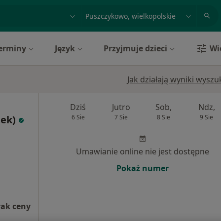
acja, badanie lub nazwisko
miasto lub dzielnica
erminy
Język
Przyjmuje dzieci
Wi
Jak działają wyniki wysz
Dziś
Jutro
Sob,
Ndz,
tek)
6 Sie
7 Sie
8 Sie
9 Sie
Umawianie online nie jest dostępne
Pokaż numer
rak ceny