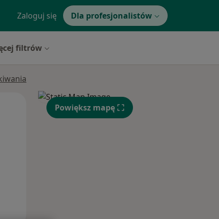
Zaloguj się
Dla profesjonalistów
ęcej filtrów
ukiwania
Pon,
Wt,
Śr,
Powiększ mapę
10 Sie
11 Sie
12 Sie