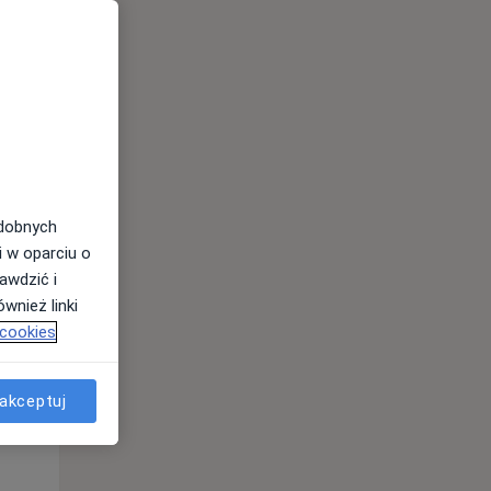
Pon,
Wt,
Śr,
10 Sie
11 Sie
12 Sie
odobnych
i w oparciu o
awdzić i
wnież linki
 cookies
Pon,
Wt,
Śr,
akceptuj
10 Sie
11 Sie
12 Sie