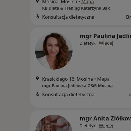
Mosina, Mosina
•
Mapa
KB Dieta & Trening Katarzyna Bąk
Konsultacja dietetyczna
B
mgr Paulina Jedl
·
Więcej
Dietetyk
Krasickiego 16, Mosina
•
Mapa
mgr Paulina Jedlińska OSiR Mosina
Konsultacja dietetyczna
mgr Anita Ziółko
·
Więcej
Dietetyk