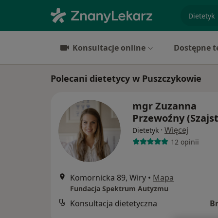
specjaliz
Konsultacje online
Dostępne t
Polecani dietetycy w Puszczykowie
mgr Zuzanna
Przewoźny (Szajs
·
Więcej
Dietetyk
12 opinii
Komornicka 89, Wiry
•
Mapa
Fundacja Spektrum Autyzmu
Konsultacja dietetyczna
B