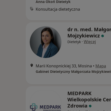
Anna Okoń Dietetyk
Konsultacja dietetyczna
dr n. med. Małgo
Mojzykiewicz
·
Więcej
Dietetyk
Marii Konopnickiej 33, Mosina
•
Mapa
Gabinet Dietetyczny Małgorzata Mojzykiewi
MEDPARK
Wielkopolskie C
Zdrowia