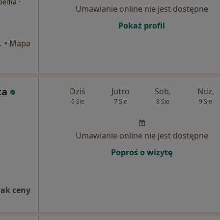
·
opedia
Umawianie online nie jest dostępne
Pokaż profil
, Komorniki
•
Mapa
ta
Dziś
Jutro
Sob,
Ndz,
6 Sie
7 Sie
8 Sie
9 Sie
Umawianie online nie jest dostępne
Poproś o wizytę
rak ceny