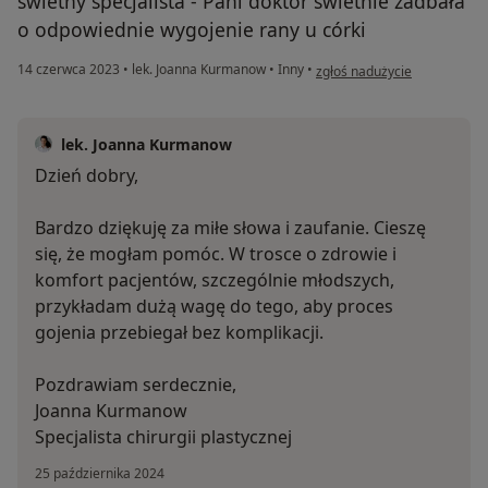
świetny specjalista - Pani doktor świetnie zadbała
o odpowiednie wygojenie rany u córki
w opinii użytkownika Maciej
14 czerwca 2023
•
lek. Joanna Kurmanow
•
Inny
•
zgłoś nadużycie
lek. Joanna Kurmanow
Dzień dobry,
Bardzo dziękuję za miłe słowa i zaufanie. Cieszę
się, że mogłam pomóc. W trosce o zdrowie i
komfort pacjentów, szczególnie młodszych,
przykładam dużą wagę do tego, aby proces
gojenia przebiegał bez komplikacji.
Pozdrawiam serdecznie,
Joanna Kurmanow
Specjalista chirurgii plastycznej
25 października 2024