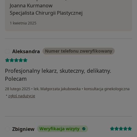
Joanna Kurmanow
Specjalista Chirurgii Plastycznej
1 kwietnia 2025
Aleksandra
Numer telefonu zweryfikowany
A
Profesjonalny lekarz, skuteczny, delikatny.
Polecam
28 lutego 2025
•
lek. Małgorzata Jakubowska
•
konsultacja ginekologiczna
w opinii użytkownika Aleksandra
•
zgłoś nadużycie
Zbigniew
Weryfikacja wizyty
Z