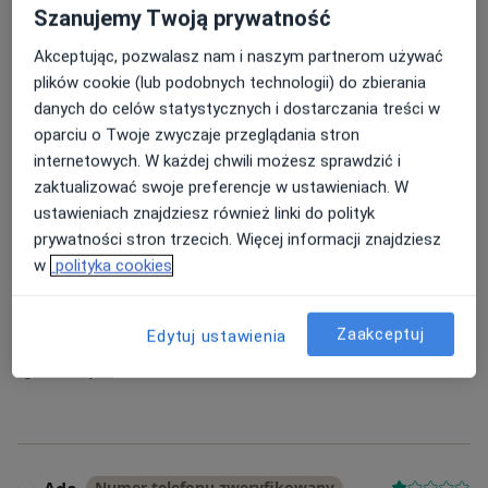
Szanujemy Twoją prywatność
Szukaj w opiniach
Akceptując, pozwalasz nam i naszym partnerom używać
plików cookie (lub podobnych technologii) do zbierania
danych do celów statystycznych i dostarczania treści w
oparciu o Twoje zwyczaje przeglądania stron
Izabela
Numer telefonu zweryfikowany
I
internetowych. W każdej chwili możesz sprawdzić i
zaktualizować swoje preferencje w ustawieniach. W
Jestem bardzo zadowolona z wizyty
ustawieniach znajdziesz również linki do polityk
Badanie USG bardzo szczegółowe ,wszystko
prywatności stron trzecich. Więcej informacji znajdziesz
dokładnie wytłumaczone
w
polityka cookies
Plusem dodatkowym była spokojna przyjemna
atmosfera
Zaakceptuj
Edytuj ustawienia
15 kwietnia 2025
•
Piotr Korman
•
konsultacja radiologiczna
•
w opinii użytkownika Izabela
zgłoś nadużycie
Numer telefonu zweryfikowany