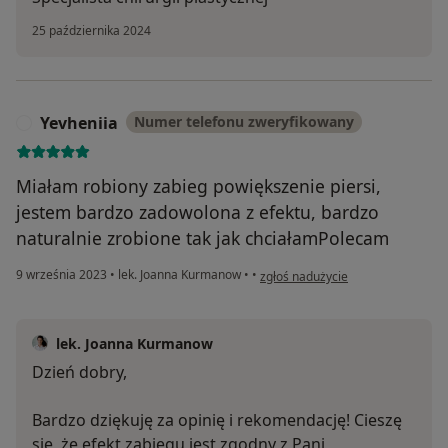
25 października 2024
Yevheniia
Numer telefonu zweryfikowany
Y
Miałam robiony zabieg powiększenie piersi,
jestem bardzo zadowolona z efektu, bardzo
naturalnie zrobione tak jak chciałamPolecam
w opinii użytkownika Yevheniia
9 września 2023
•
lek. Joanna Kurmanow
•
•
zgłoś nadużycie
lek. Joanna Kurmanow
Dzień dobry,
Bardzo dziękuję za opinię i rekomendację! Cieszę
się, że efekt zabiegu jest zgodny z Pani