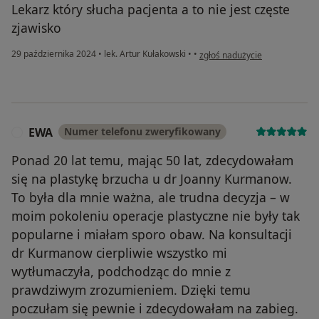
Lekarz który słucha pacjenta a to nie jest częste
zjawisko
w opinii użytkownika Zbigniew
29 października 2024
•
lek. Artur Kułakowski
•
•
zgłoś nadużycie
EWA
Numer telefonu zweryfikowany
E
Ponad 20 lat temu, mając 50 lat, zdecydowałam
się na plastykę brzucha u dr Joanny Kurmanow.
To była dla mnie ważna, ale trudna decyzja – w
moim pokoleniu operacje plastyczne nie były tak
popularne i miałam sporo obaw. Na konsultacji
dr Kurmanow cierpliwie wszystko mi
wytłumaczyła, podchodząc do mnie z
prawdziwym zrozumieniem. Dzięki temu
poczułam się pewnie i zdecydowałam na zabieg.