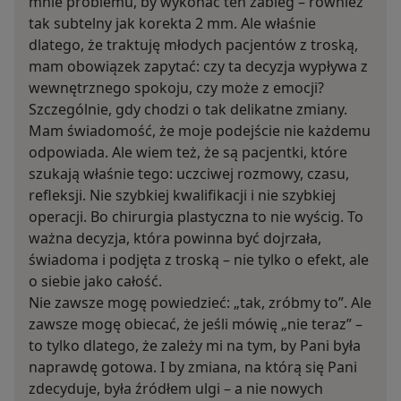
mnie problemu, by wykonać ten zabieg – również
tak subtelny jak korekta 2 mm. Ale właśnie
dlatego, że traktuję młodych pacjentów z troską,
mam obowiązek zapytać: czy ta decyzja wypływa z
wewnętrznego spokoju, czy może z emocji?
Szczególnie, gdy chodzi o tak delikatne zmiany.
Mam świadomość, że moje podejście nie każdemu
odpowiada. Ale wiem też, że są pacjentki, które
szukają właśnie tego: uczciwej rozmowy, czasu,
refleksji. Nie szybkiej kwalifikacji i nie szybkiej
operacji. Bo chirurgia plastyczna to nie wyścig. To
ważna decyzja, która powinna być dojrzała,
świadoma i podjęta z troską – nie tylko o efekt, ale
o siebie jako całość.
Nie zawsze mogę powiedzieć: „tak, zróbmy to”. Ale
zawsze mogę obiecać, że jeśli mówię „nie teraz” –
to tylko dlatego, że zależy mi na tym, by Pani była
naprawdę gotowa. I by zmiana, na którą się Pani
zdecyduje, była źródłem ulgi – a nie nowych