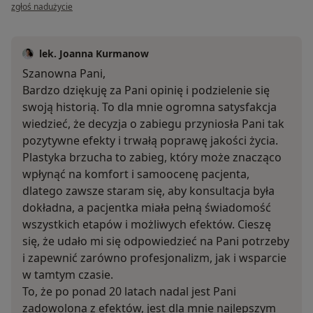
w opinii użytkownika EWA
zgłoś nadużycie
lek. Joanna Kurmanow
Szanowna Pani,
Bardzo dziękuję za Pani opinię i podzielenie się
swoją historią. To dla mnie ogromna satysfakcja
wiedzieć, że decyzja o zabiegu przyniosła Pani tak
pozytywne efekty i trwałą poprawę jakości życia.
Plastyka brzucha to zabieg, który może znacząco
wpłynąć na komfort i samoocenę pacjenta,
dlatego zawsze staram się, aby konsultacja była
dokładna, a pacjentka miała pełną świadomość
wszystkich etapów i możliwych efektów. Cieszę
się, że udało mi się odpowiedzieć na Pani potrzeby
i zapewnić zarówno profesjonalizm, jak i wsparcie
w tamtym czasie.
To, że po ponad 20 latach nadal jest Pani
zadowolona z efektów, jest dla mnie najlepszym