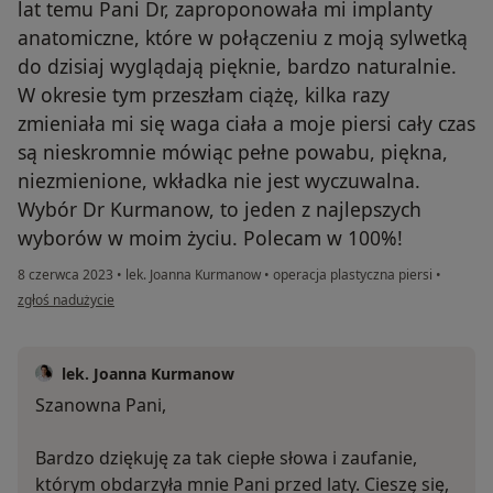
lat temu Pani Dr, zaproponowała mi implanty
anatomiczne, które w połączeniu z moją sylwetką
do dzisiaj wyglądają pięknie, bardzo naturalnie.
W okresie tym przeszłam ciążę, kilka razy
zmieniała mi się waga ciała a moje piersi cały czas
są nieskromnie mówiąc pełne powabu, piękna,
niezmienione, wkładka nie jest wyczuwalna.
Wybór Dr Kurmanow, to jeden z najlepszych
wyborów w moim życiu. Polecam w 100%!
8 czerwca 2023
•
lek. Joanna Kurmanow
•
operacja plastyczna piersi
•
w opinii użytkownika Izabella
zgłoś nadużycie
lek. Joanna Kurmanow
Szanowna Pani,
Bardzo dziękuję za tak ciepłe słowa i zaufanie,
którym obdarzyła mnie Pani przed laty. Cieszę się,