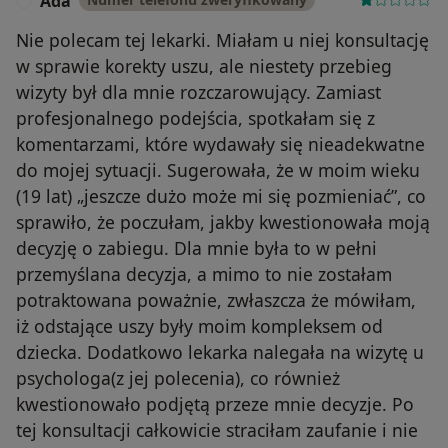
Ada
A
Nie polecam tej lekarki. Miałam u niej konsultację
w sprawie korekty uszu, ale niestety przebieg
wizyty był dla mnie rozczarowujący. Zamiast
profesjonalnego podejścia, spotkałam się z
komentarzami, które wydawały się nieadekwatne
do mojej sytuacji. Sugerowała, że w moim wieku
(19 lat) „jeszcze dużo może mi się pozmieniać”, co
sprawiło, że poczułam, jakby kwestionowała moją
decyzję o zabiegu. Dla mnie była to w pełni
przemyślana decyzja, a mimo to nie zostałam
potraktowana poważnie, zwłaszcza że mówiłam,
iż odstające uszy były moim kompleksem od
dziecka. Dodatkowo lekarka nalegała na wizytę u
psychologa(z jej polecenia), co również
kwestionowało podjętą przeze mnie decyzje. Po
tej konsultacji całkowicie straciłam zaufanie i nie