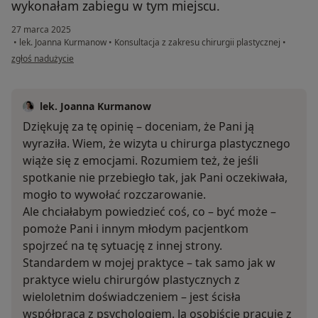
wykonałam zabiegu w tym miejscu.
27 marca 2025
•
lek. Joanna Kurmanow
•
Konsultacja z zakresu chirurgii plastycznej
•
w opinii użytkownika Ada
zgłoś nadużycie
lek. Joanna Kurmanow
Dziękuję za tę opinię – doceniam, że Pani ją
wyraziła. Wiem, że wizyta u chirurga plastycznego
wiąże się z emocjami. Rozumiem też, że jeśli
spotkanie nie przebiegło tak, jak Pani oczekiwała,
mogło to wywołać rozczarowanie.
Ale chciałabym powiedzieć coś, co – być może –
pomoże Pani i innym młodym pacjentkom
spojrzeć na tę sytuację z innej strony.
Standardem w mojej praktyce – tak samo jak w
praktyce wielu chirurgów plastycznych z
wieloletnim doświadczeniem – jest ścisła
współpraca z psychologiem. Ja osobiście pracuję z