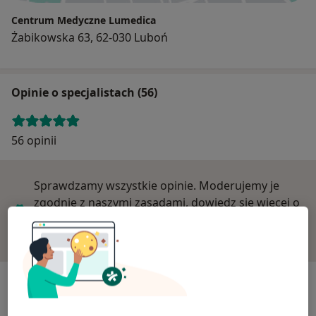
Centrum Medyczne Lumedica
Żabikowska 63, 62-030 Luboń
Opinie o specjalistach (56)
56 opinii
Sprawdzamy wszystkie opinie. Moderujemy je
zgodnie z naszymi zasadami, dowiedz się więcej o
opiniach i sposobie obliczania gwiazdek na
Dowiedz się więcej o opiniach
Dowiedz się więcej