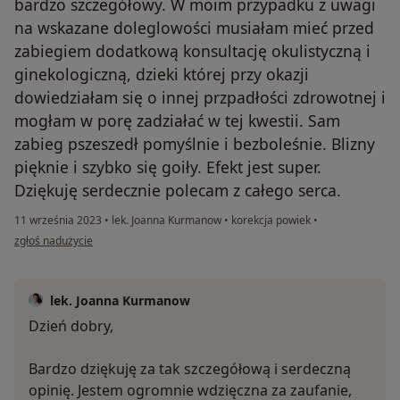
bardzo szczegółowy. W moim przypadku z uwagi
na wskazane doleglowości musiałam mieć przed
zabiegiem dodatkową konsultację okulistyczną i
ginekologiczną, dzieki której przy okazji
dowiedziałam się o innej przpadłości zdrowotnej i
mogłam w porę zadziałać w tej kwestii. Sam
zabieg pszeszedł pomyślnie i bezboleśnie. Blizny
pięknie i szybko się goiły. Efekt jest super.
Dziękuję serdecznie polecam z całego serca.
11 września 2023
•
lek. Joanna Kurmanow
•
korekcja powiek
•
w opinii użytkownika Zadowolona pacjentka Magdalena W
zgłoś nadużycie
lek. Joanna Kurmanow
Dzień dobry,
Bardzo dziękuję za tak szczegółową i serdeczną
opinię. Jestem ogromnie wdzięczna za zaufanie,