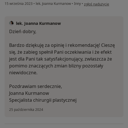
w opinii użytkownika Mariu
15 września 2023
•
lek. Joanna Kurmanow
•
Inny
•
zgłoś nadużycie
lek. Joanna Kurmanow
Dzień dobry,
Bardzo dziękuję za opinię i rekomendację! Cieszę
się, że zabieg spełnił Pani oczekiwania i że efekt
jest dla Pani tak satysfakcjonujący, zwłaszcza że
pomimo znaczących zmian blizny pozostały
niewidoczne.
Pozdrawiam serdecznie,
Joanna Kurmanow
Specjalista chirurgii plastycznej
25 października 2024