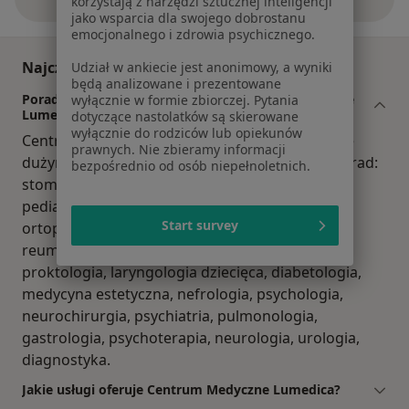
korzystają z narzędzi sztucznej inteligencji
jako wsparcia dla swojego dobrostanu
emocjonalnego i zdrowia psychicznego.
Najczęściej zadawane pytania
Udział w ankiecie jest anonimowy, a wyniki
będą analizowane i prezentowane
Porady z jakiego zakresu oferuje Centrum Medyczne
wyłącznie w formie zbiorczej. Pytania
Lumedica, Luboń?
dotyczące nastolatków są skierowane
wyłącznie do rodziców lub opiekunów
Centrum Medyczne Lumedica, Luboń dysponuje
prawnych. Nie zbieramy informacji
dużym zespołem o następujących zakresach porad:
bezpośrednio od osób niepełnoletnich.
stomatologia, chirurgia, interna, radiologia,
pediatria, ginekologia, dietetyka, kardiologia,
Start survey
ortopedia, medycyna rodzinna, onkologia,
reumatologia, endokrynologia, laryngologia,
proktologia, laryngologia dziecięca, diabetologia,
medycyna estetyczna, nefrologia, psychologia,
neurochirurgia, psychiatria, pulmonologia,
gastrologia, psychoterapia, neurologia, urologia,
diagnostyka.
Jakie usługi oferuje Centrum Medyczne Lumedica?