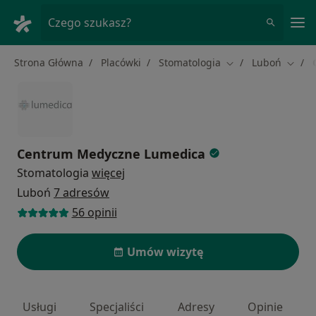
Me
Czego szukasz?
Strona Główna
Placówki
Stomatologia
Luboń
Zmień miasto
Zmień
Centrum Medyczne Lumedica
Stomatologia
więcej
Luboń
7 adresów
56 opinii
Umów wizytę
Usługi
Specjaliści
Adresy
Opinie