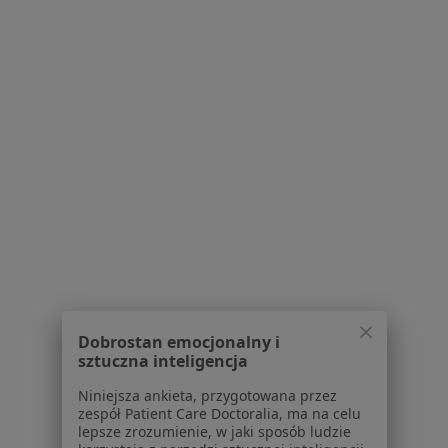
lek. Patrycja Matuszak
·
Więcej
Dermatolog, Dermatolog dziecięcy
407 opinii
Popularny specjalista: pacjenci chętnie płacą
online
Konsultacja dermatologiczna online (kolejna wizyta)
280 zł
Specjalista nie oferuje umawiania online pod tym adresem.
Poproś o wizytę
Dobrostan emocjonalny i
sztuczna inteligencja
Niniejsza ankieta, przygotowana przez
zespół Patient Care Doctoralia, ma na celu
lepsze zrozumienie, w jaki sposób ludzie