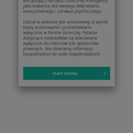
korzystają z narzędzi sztucznej inteligencji
Bezpieczne płatności
jako wsparcia dla swojego dobrostanu
lek. Rita (Kaczorowska) Kmita
emocjonalnego i zdrowia psychicznego.
·
Więcej
Dermatolog
Udział w ankiecie jest anonimowy, a wyniki
868 opinii
będą analizowane i prezentowane
Popularny specjalista: pacjenci chętnie płacą
wyłącznie w formie zbiorczej. Pytania
dotyczące nastolatków są skierowane
online
wyłącznie do rodziców lub opiekunów
prawnych. Nie zbieramy informacji
Konsultacja dermatologiczna - leczenie trądziku
250 zł
bezpośrednio od osób niepełnoletnich.
Specjalista nie oferuje umawiania online pod tym adresem.
Poproś o wizytę
Start survey