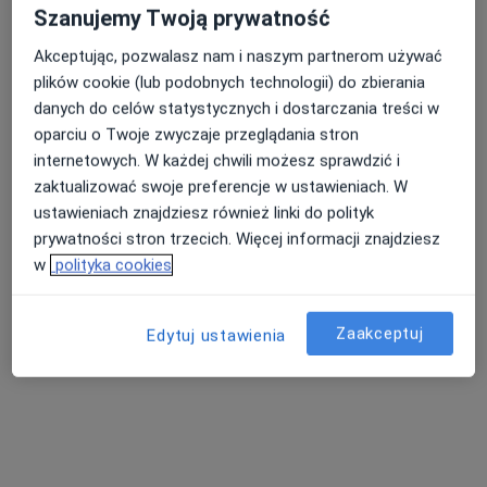
Szanujemy Twoją prywatność
Akceptując, pozwalasz nam i naszym partnerom używać
plików cookie (lub podobnych technologii) do zbierania
danych do celów statystycznych i dostarczania treści w
oparciu o Twoje zwyczaje przeglądania stron
internetowych. W każdej chwili możesz sprawdzić i
Z44 CLINIC - Centrum Medyczne Żywiecka
zaktualizować swoje preferencje w ustawieniach. W
ustawieniach znajdziesz również linki do polityk
44
prywatności stron trzecich. Więcej informacji znajdziesz
·
Więcej
Dermatologia, Okulistyka, Medycyna estetyczna
w
polityka cookies
2558 opinii
Żywiecka 44, Nowy Sącz
•
Mapa
Zaakceptuj
Edytuj ustawienia
Konsultacja dermatologiczna
od 300 zł
Brak dostępnych specjalistów z wolnymi terminami w tym centrum medycznym.
Pokaż profil