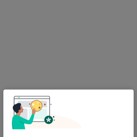
Pokaż profil
Intercard
·
Więcej
Dermatologia, Angiologia, Chirurgia
2630 opinii
ul. płk. Jana Kilińskiego 68, Nowy Sącz
•
Mapa
Brak dostępnych specjalistów z wolnymi terminami w tym centrum medycznym.
Pokaż profil