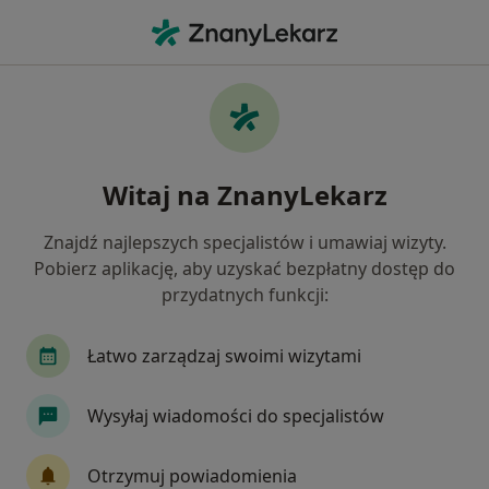
Me
Dermatolog • Nowy Sącz, małopolskie
Filtry
Ubezpieczenie
Mapa
Polecani dermatolodzy w Nowym Sączu
Witaj na ZnanyLekarz
Jak działają wyniki wyszukiwania
Znajdź najlepszych specjalistów i umawiaj wizyty.
Pobierz aplikację, aby uzyskać bezpłatny dostęp do
Wybierz swoje ubezpieczenie
przydatnych funkcji:
Łatwo zarządzaj swoimi wizytami
Wysyłaj wiadomości do specjalistów
Otrzymuj powiadomienia