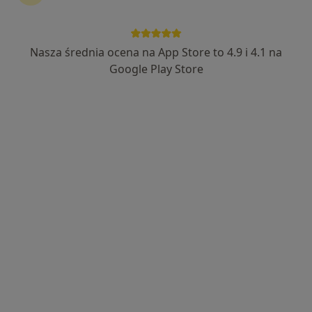
lek. Lucyna Mysłakowska
Dermatolog, Lekarz wykonujący zabiegi medycyny estetycznej
Nasza średnia ocena na App Store to 4.9 i 4.1 na
·
Więcej
Google Play Store
179 opinii
Adres
Online
Grodzka 5 b, Nowy Sącz
•
Mapa
ART&DERM
Konsultacja dermatologiczna
280 zł
Specjalista nie oferuje umawiania online pod tym adresem.
Poproś o wizytę