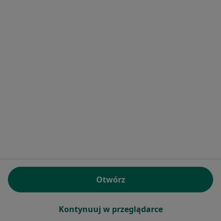
Bezpieczne płatności
lek. Agnieszka Nowakowska
Dermatolog, Lekarz wykonujący zabiegi medycyny
·
Więcej
estetycznej, Dermatolog dziecięcy
332 opinie
Konsultacja dermatologiczna dzieci
250 zł
Specjalista nie oferuje umawiania online pod tym adresem.
Poproś o wizytę
Otwórz
Kontynuuj w przeglądarce