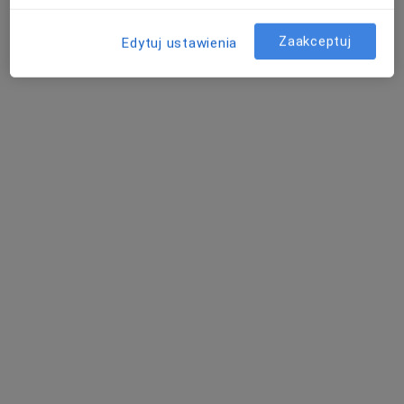
Zaakceptuj
Edytuj ustawienia
BARSKA Clinic Specjalistyczne Centrum
Medyczne
·
Więcej
Andrologia, Ginekologia, Perinatologia
5031 opinii
Adres 1
Adres 2
Aleje Piłsudskiego 104b, Nowy Sącz
•
Mapa
Konsultacja dietetyczna
150 zł
Pokaż więcej usług