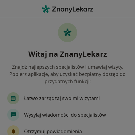
Me
Znamiona • Nowy Sącz, małopolskie
Filtry
• 1
Ubezpieczenie
Map
Znamiona specjaliści w Nowym Sączu
Witaj na ZnanyLekarz
Jak działają wyniki wyszukiwania
Znajdź najlepszych specjalistów i umawiaj wizyty.
Pobierz aplikację, aby uzyskać bezpłatny dostęp do
Jakiego specjalisty szukasz?
przydatnych funkcji:
Chirurg
Dermatolog
Internista
Endo
Łatwo zarządzaj swoimi wizytami
Wysyłaj wiadomości do specjalistów
Otrzymuj powiadomienia