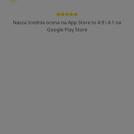
Nasza średnia ocena na App Store to 4.9 i 4.1 na
lek. Piotr Obarski
Google Play Store
·
Chirurg, Chirurg klatki piersiowej, Chirurg onkologiczny
Więcej
22 opinie
Józefa Poniatowskiego 2, Nowy Sącz
•
Mapa
Centrum Medyczne LUX MED Nowy Sącz - Poniatowskiego 2
Konsultacja chirurgiczna
od 280 zł
Specjalista nie oferuje umawiania online pod tym adresem.
Poproś o wizytę