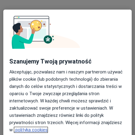
lek. Monika Fortuna
·
Więcej
Dermatolog, Wenerolog
37 opinii
Szanujemy Twoją prywatność
Adres 1
Adres 2
Akceptując, pozwalasz nam i naszym partnerom używać
plików cookie (lub podobnych technologii) do zbierania
danych do celów statystycznych i dostarczania treści w
Kochanowskiego 4, Nowy Sącz
•
Mapa
oparciu o Twoje zwyczaje przeglądania stron
NZOZ Uromed
internetowych. W każdej chwili możesz sprawdzić i
Konsultacja dermatologiczna
Brak ceny
zaktualizować swoje preferencje w ustawieniach. W
Specjalista nie oferuje umawiania online pod tym adresem.
ustawieniach znajdziesz również linki do polityk
prywatności stron trzecich. Więcej informacji znajdziesz
Poproś o wizytę
w
polityka cookies