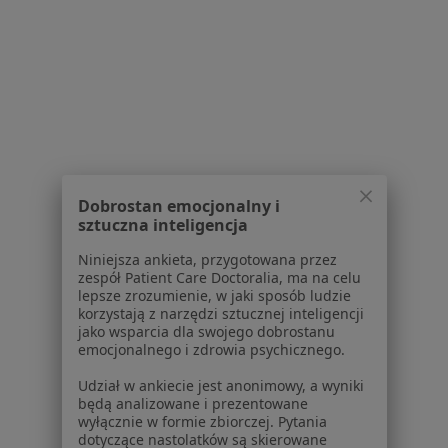
Brak dostępnych specjalistów z wolnymi terminami w tym centrum medycznym.
Pokaż profil
1
2
Powiązane wyszukiwania
Dobrostan emocjonalny i
W pobliżu Nowego Sącza
sztuczna inteligencja
Znamiona w Bochni
Niniejsza ankieta, przygotowana przez
zespół Patient Care Doctoralia, ma na celu
Znamiona w Limanowej
lepsze zrozumienie, w jaki sposób ludzie
korzystają z narzędzi sztucznej inteligencji
Znamiona w Waksmundzie
jako wsparcia dla swojego dobrostanu
emocjonalnego i zdrowia psychicznego.
Znamiona w
Udział w ankiecie jest anonimowy, a wyniki
Znamiona w Wojniczu
będą analizowane i prezentowane
wyłącznie w formie zbiorczej. Pytania
Schorzenia w Nowym Sączu
dotyczące nastolatków są skierowane