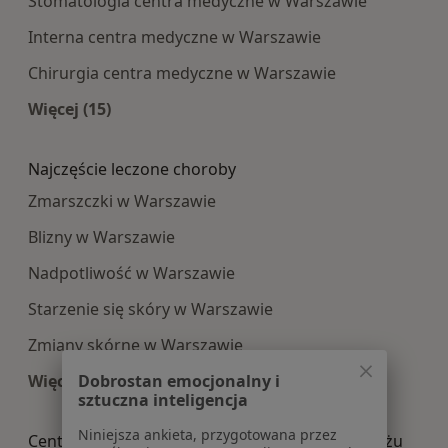
Stomatologia centra medyczne w Warszawie
Interna centra medyczne w Warszawie
Chirurgia centra medyczne w Warszawie
Więcej (15)
Więcej w kategorii: Najpopularniesze centra m
Najczęście leczone choroby
Zmarszczki w Warszawie
Blizny w Warszawie
Nadpotliwość w Warszawie
Starzenie się skóry w Warszawie
Zmiany skórne w Warszawie
Więcej (15)
Dobrostan emocjonalny i
sztuczna inteligencja
Więcej w kategorii: Najczęście leczone choroby
Niniejsza ankieta, przygotowana przez
Centra medyczne Medycyna estetyczna w pobliżu