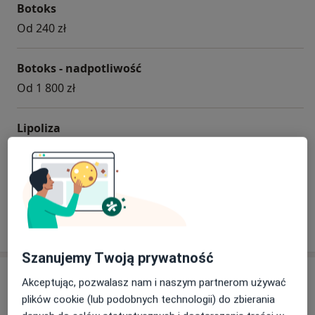
Botoks
Od 240 zł
Botoks - nadpotliwość
Od 1 800 zł
Lipoliza
Od 500 zł
+ 9 usług
W jaki sposób ustalane są ceny?
Szanujemy Twoją prywatność
Specjaliści
Akceptując, pozwalasz nam i naszym partnerom używać
plików cookie (lub podobnych technologii) do zbierania
Lekarz wykonujący zabiegi medycyny estetycznej