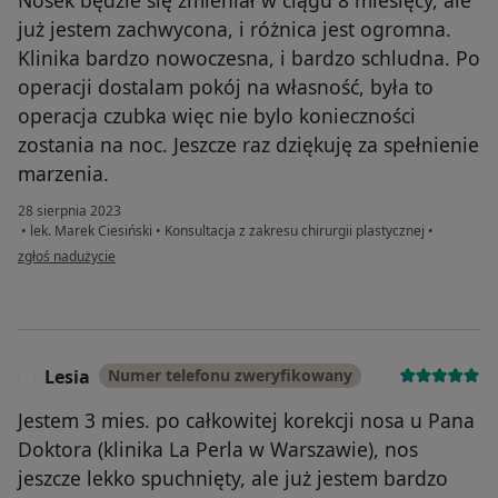
już jestem zachwycona, i różnica jest ogromna.
Klinika bardzo nowoczesna, i bardzo schludna. Po
operacji dostalam pokój na własność, była to
operacja czubka więc nie bylo konieczności
zostania na noc. Jeszcze raz dziękuję za spełnienie
marzenia.
28 sierpnia 2023
•
lek. Marek Ciesiński
•
Konsultacja z zakresu chirurgii plastycznej
•
w opinii użytkownika Weronika Kozłowska
zgłoś nadużycie
Lesia
Numer telefonu zweryfikowany
L
Jestem 3 mies. po całkowitej korekcji nosa u Pana
Doktora (klinika La Perla w Warszawie), nos
jeszcze lekko spuchnięty, ale już jestem bardzo