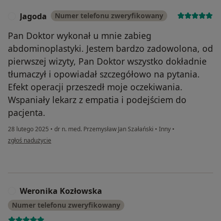
Jagoda
Numer telefonu zweryfikowany
J
Pan Doktor wykonał u mnie zabieg
abdominoplastyki. Jestem bardzo zadowolona, od
pierwszej wizyty, Pan Doktor wszystko dokładnie
tłumaczył i opowiadał szczegółowo na pytania.
Efekt operacji przeszedł moje oczekiwania.
Wspaniały lekarz z empatia i podejściem do
pacjenta.
28 lutego 2025
•
dr n. med. Przemysław Jan Szałański
•
Inny
•
w opinii użytkownika Jagoda
zgłoś nadużycie
Weronika Kozłowska
W
Numer telefonu zweryfikowany