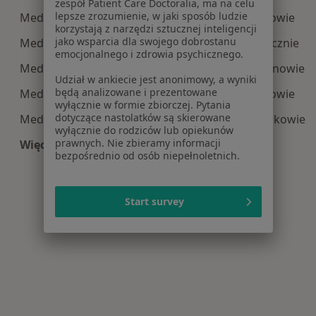
zespół Patient Care Doctoralia, ma na celu
lepsze zrozumienie, w jaki sposób ludzie
Medycyna estetyczna centra medyczne w Józefowie
korzystają z narzędzi sztucznej inteligencji
jako wsparcia dla swojego dobrostanu
Medycyna estetyczna centra medyczne w Piasecznie
emocjonalnego i zdrowia psychicznego.
Medycyna estetyczna centra medyczne w Legionowie
Udział w ankiecie jest anonimowy, a wyniki
będą analizowane i prezentowane
Medycyna estetyczna centra medyczne w Piastowie
wyłącznie w formie zbiorczej. Pytania
dotyczące nastolatków są skierowane
Medycyna estetyczna centra medyczne w Pruszkowie
wyłącznie do rodziców lub opiekunów
prawnych. Nie zbieramy informacji
Więcej (10)
bezpośrednio od osób niepełnoletnich.
Więcej w kategorii: Centra medyczne Medycyna
Start survey