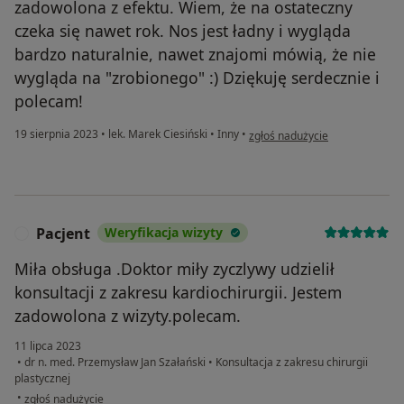
zadowolona z efektu. Wiem, że na ostateczny
czeka się nawet rok. Nos jest ładny i wygląda
bardzo naturalnie, nawet znajomi mówią, że nie
wygląda na "zrobionego" :) Dziękuję serdecznie i
polecam!
w opinii użytkownika Lesia
19 sierpnia 2023
•
lek. Marek Ciesiński
•
Inny
•
zgłoś nadużycie
Pacjent
Weryfikacja wizyty
P
Miła obsługa .Doktor miły zyczlywy udzielił
konsultacji z zakresu kardiochirurgii. Jestem
zadowolona z wizyty.polecam.
11 lipca 2023
•
dr n. med. Przemysław Jan Szałański
•
Konsultacja z zakresu chirurgii
plastycznej
w opinii użytkownika Pacjent
•
zgłoś nadużycie