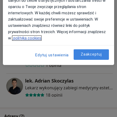
danych do celów statystycznych i dostarczania treści w
oparciu o Twoje zwyczaje przeglądania stron
internetowych. W każdej chwili możesz sprawdzić i
zaktualizować swoje preferencje w ustawieniach. W
lek. Marek Ciesiński
ustawieniach znajdziesz również linki do polityk
Chirurg plastyczny, Lekarz wykonujący zabiegi medycyny estetycznej
prywatności stron trzecich. Więcej informacji znajdziesz
101 opinii
w
polityka cookies
dr Marta Dusza-Szreniawa
Zaakceptuj
Edytuj ustawienia
Lekarz wykonujący zabiegi medycyny estetycznej
1 opinia
lek. Adrian Skoczylas
Lekarz wykonujący zabiegi medycyny estetycznej, W trakcie specjalizacji (Ginekolog)
18 opinii
Adresy (7)