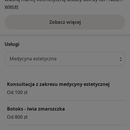
O nas
historia zaczęła się prawie 20 lat temu, dziś La
więcej
Perla to 10 prężnie działających placówek w różnych
częściach Polski.
Zobacz więcej
Stawiamy na najskuteczniejsze i światowe technologie,
które odmładzają, odchudzają i modelują ciało Dzięki
nim jesteśmy w stanie rozwiązać każdy problem
Usługi
estetyczny.
Medycyna estetyczna
Konsultacja z zakresu medycyny estetycznej
Od 100 zł
Botoks - lwia zmarszczka
Od 800 zł