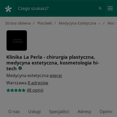
Me
Czego szukasz?
Strona Główna
Placówki
Medycyna Estetyczna
Wars
Zmień mia
Klinika La Perla - chirurgia plastyczna,
medycyna estetyczna, kosmetologia hi-
tech
Medycyna estetyczna
więcej
Warszawa
8 adresów
48 opinii
O nas
Usługi
Specjaliści
Adresy
Opinie