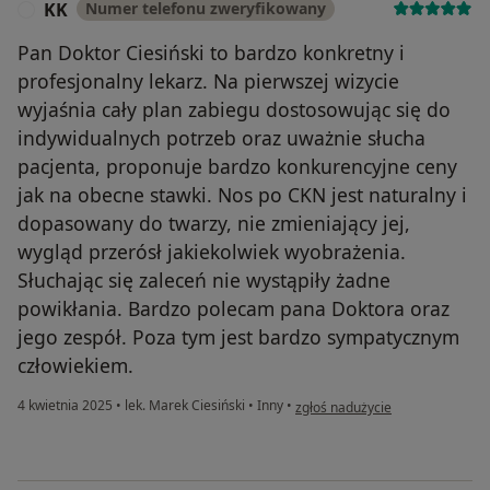
KK
Numer telefonu zweryfikowany
K
Pan Doktor Ciesiński to bardzo konkretny i
profesjonalny lekarz. Na pierwszej wizycie
wyjaśnia cały plan zabiegu dostosowując się do
indywidualnych potrzeb oraz uważnie słucha
pacjenta, proponuje bardzo konkurencyjne ceny
jak na obecne stawki. Nos po CKN jest naturalny i
dopasowany do twarzy, nie zmieniający jej,
wygląd przerósł jakiekolwiek wyobrażenia.
Słuchając się zaleceń nie wystąpiły żadne
powikłania. Bardzo polecam pana Doktora oraz
jego zespół. Poza tym jest bardzo sympatycznym
człowiekiem.
w opinii użytkownika KK
4 kwietnia 2025
•
lek. Marek Ciesiński
•
Inny
•
zgłoś nadużycie