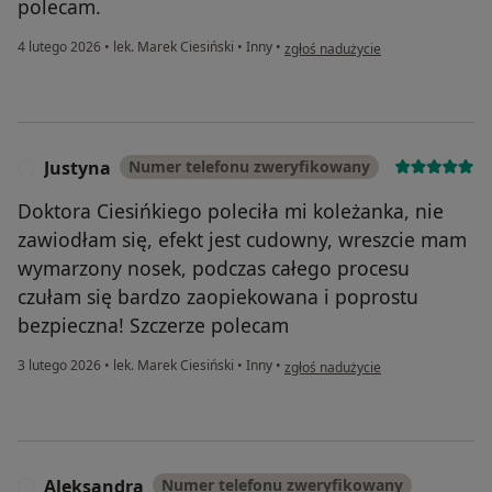
polecam.
w opinii użytkownika Piotr
4 lutego 2026
•
lek. Marek Ciesiński
•
Inny
•
zgłoś nadużycie
Justyna
Numer telefonu zweryfikowany
J
Doktora Ciesińkiego poleciła mi koleżanka, nie
zawiodłam się, efekt jest cudowny, wreszcie mam
wymarzony nosek, podczas całego procesu
czułam się bardzo zaopiekowana i poprostu
bezpieczna! Szczerze polecam
w opinii użytkownika Justyna
3 lutego 2026
•
lek. Marek Ciesiński
•
Inny
•
zgłoś nadużycie
Aleksandra
Numer telefonu zweryfikowany
A