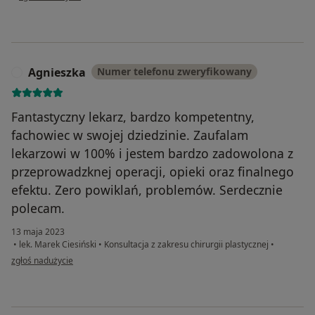
Agnieszka
Numer telefonu zweryfikowany
A
Fantastyczny lekarz, bardzo kompetentny,
fachowiec w swojej dziedzinie. Zaufalam
lekarzowi w 100% i jestem bardzo zadowolona z
przeprowadzknej operacji, opieki oraz finalnego
efektu. Zero powiklań, problemów. Serdecznie
polecam.
13 maja 2023
•
lek. Marek Ciesiński
•
Konsultacja z zakresu chirurgii plastycznej
•
w opinii użytkownika Agnieszka
zgłoś nadużycie