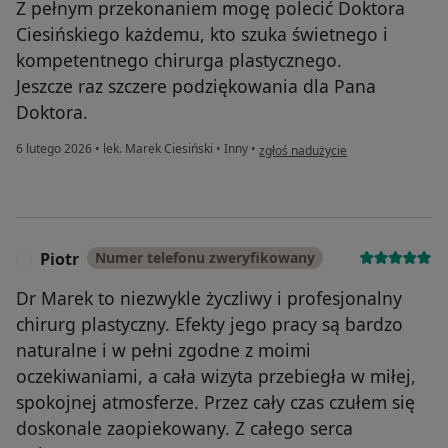
Z pełnym przekonaniem mogę polecić Doktora
Ciesińskiego każdemu, kto szuka świetnego i
kompetentnego chirurga plastycznego.
Jeszcze raz szczere podziękowania dla Pana
Doktora.
w opinii użytkownika MP
6 lutego 2026
•
lek. Marek Ciesiński
•
Inny
•
zgłoś nadużycie
Piotr
Numer telefonu zweryfikowany
P
Dr Marek to niezwykle życzliwy i profesjonalny
chirurg plastyczny. Efekty jego pracy są bardzo
naturalne i w pełni zgodne z moimi
oczekiwaniami, a cała wizyta przebiegła w miłej,
spokojnej atmosferze. Przez cały czas czułem się
doskonale zaopiekowany. Z całego serca