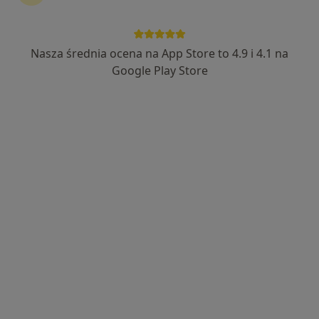
Nasza średnia ocena na App Store to 4.9 i 4.1 na
lek. Rafał Sługocki
Google Play Store
·
Więcej
Dermatolog, Wenerolog, Dermatolog dziecięcy
1278 opinii
Stefana Batorego 9/u3, Gdynia
•
Mapa
Medyczna Gdynia
Konsultacja dermatologiczna
300 zł
Specjalista nie oferuje umawiania online pod tym adresem.
Poproś o wizytę