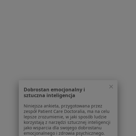
Żwirki i Wigury 3, Gdynia
•
Mapa
Konsultacja dermatologiczna
260 zł
Pokaż więcej usług
dr n. med. i n. o zdr.
lek. Katarzyna
Tatsiana Damps
Krynicka
dermatolog
dermatolog
Brak dostępnych specjalistów z wolnymi terminami w tym centrum medycznym.
Pokaż profil
Dobrostan emocjonalny i
sztuczna inteligencja
Niniejsza ankieta, przygotowana przez
1
2
3
4
zespół Patient Care Doctoralia, ma na celu
lepsze zrozumienie, w jaki sposób ludzie
Powiązane wyszukiwania
korzystają z narzędzi sztucznej inteligencji
jako wsparcia dla swojego dobrostanu
Inne dzielnice w Gdyni
emocjonalnego i zdrowia psychicznego.