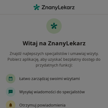
Me
Dermatolog • Chylonia, Gdynia, pomorskie
Filtry
Ubezpieczenie
Mapa
Dermatolodzy Gdynia Chylonia
Witaj na ZnanyLekarz
Jak działają wyniki wyszukiwania
Znajdź najlepszych specjalistów i umawiaj wizyty.
Pobierz aplikację, aby uzyskać bezpłatny dostęp do
Wybierz swoje ubezpieczenie
przydatnych funkcji:
Allianz
Enel-med
JP MEDICA
Medicov
Łatwo zarządzaj swoimi wizytami
Wysyłaj wiadomości do specjalistów
Otrzymuj powiadomienia