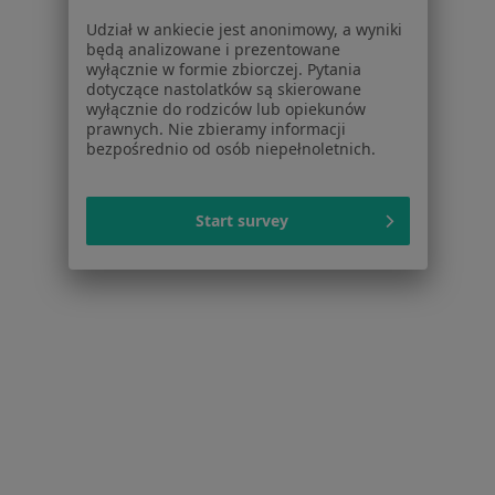
Dermatolodzy Śródmieście
Udział w ankiecie jest anonimowy, a wyniki
będą analizowane i prezentowane
Dermatolodzy Wzgórze Świętego Maksymiliana
wyłącznie w formie zbiorczej. Pytania
dotyczące nastolatków są skierowane
Dermatolodzy Działki Leśne
wyłącznie do rodziców lub opiekunów
prawnych. Nie zbieramy informacji
Dermatolodzy Orłowo
bezpośrednio od osób niepełnoletnich.
Dermatolodzy Chwarzno-Wiczlino
Start survey
Więcej (5)
Więcej w kategorii: Inne dzielnice w Gdyni
Strona Główna
Dermatolog
Gdynia
Zmień miasto
Zmień miasto
Chylonia
Zmień miasto