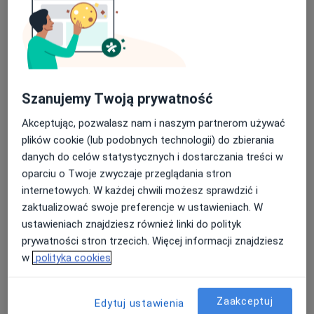
Szanujemy Twoją prywatność
Akceptując, pozwalasz nam i naszym partnerom używać
plików cookie (lub podobnych technologii) do zbierania
dr n. med. Gustaw Roter
danych do celów statystycznych i dostarczania treści w
Dermatolog, Lekarz wykonujący zabiegi medycyny estetycznej
oparciu o Twoje zwyczaje przeglądania stron
·
Więcej
internetowych. W każdej chwili możesz sprawdzić i
185 opinii
zaktualizować swoje preferencje w ustawieniach. W
ustawieniach znajdziesz również linki do polityk
Warszawska 57/1-2, Gdynia
•
Mapa
prywatności stron trzecich. Więcej informacji znajdziesz
Centrum Dermatologiczne Roter
w
polityka cookies
Konsultacja dermatologiczna
250 zł
Specjalista nie oferuje umawiania online pod tym adresem.
Zaakceptuj
Edytuj ustawienia