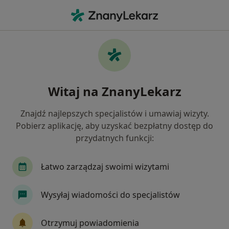
Me
Dermatolog • Gdynia, pomorskie
Filtry
Ubezpieczenie:
Świat Zdrowia
20 polecanych dermatologów w Gdyni z
Witaj na ZnanyLekarz
Świat Zdrowia
Jak działają wyniki wyszukiwania
Znajdź najlepszych specjalistów i umawiaj wizyty.
Pobierz aplikację, aby uzyskać bezpłatny dostęp do
przydatnych funkcji:
Łatwo zarządzaj swoimi wizytami
Wysyłaj wiadomości do specjalistów
dr n. med. Ewa Musiałkowska
Otrzymuj powiadomienia
·
Więcej
Dermatolog