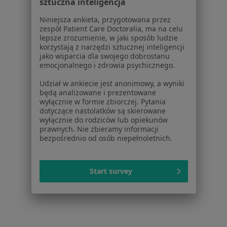
Cennik
sztuczna inteligencja
Dla lekarzy
Niniejsza ankieta, przygotowana przez
Dla placówek medycznych
zespół Patient Care Doctoralia, ma na celu
Noa Notes
nowość
lepsze zrozumienie, w jaki sposób ludzie
korzystają z narzędzi sztucznej inteligencji
Baza wiedzy
jako wsparcia dla swojego dobrostanu
Centrum Pomocy dla Specjalisty
emocjonalnego i zdrowia psychicznego.
Kontakt
Udział w ankiecie jest anonimowy, a wyniki
ZnanyLekarz - Strona główna
będą analizowane i prezentowane
wyłącznie w formie zbiorczej. Pytania
ZnanyLekarz Sp. z o.o.
dotyczące nastolatków są skierowane
ul. Kolejowa 5/7
wyłącznie do rodziców lub opiekunów
prawnych. Nie zbieramy informacji
01-217 Warszawa, Polska
bezpośrednio od osób niepełnoletnich.
NIP: ⁠7010224868
KRS: ⁠0000347997
Start survey
REGON: ⁠142276657
Sąd Rejonowy dla m.st. Warszawy w Warszawie XII
Wydział Gospodarczy KRS