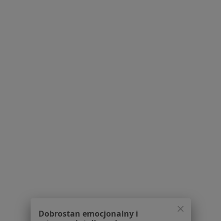
Dostępność
O nas
Praca
Rekrutujemy!
Partnerzy
Centrum prasowe
Kontakt
Dla pacjentów
Lekarze
Placówki medyczne
Pytania i odpowiedzi
Usługi i zabiegi
Choroby
Pomoc
Aplikacje mobilne
Blog dla pacjentów
Dla profesjonalistów
Dobrostan emocjonalny i