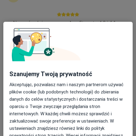
145 opinii
Katowicka 14, Rumia
•
Mapa
Nasza średnia ocena na App Store to 4.9 i 4.1 na
Centrum Medyczne IMED
Google Play Store
Akceptuje Świat Zdrowia
Konsultacja dermatologiczna
200 zł
Specjalista nie oferuje umawiania online pod tym adresem.
Poproś o wizytę
Szanujemy Twoją prywatność
Akceptując, pozwalasz nam i naszym partnerom używać
plików cookie (lub podobnych technologii) do zbierania
danych do celów statystycznych i dostarczania treści w
oparciu o Twoje zwyczaje przeglądania stron
internetowych. W każdej chwili możesz sprawdzić i
zaktualizować swoje preferencje w ustawieniach. W
ustawieniach znajdziesz również linki do polityk
prywatności stron trzecich. Więcej informacji znajdziesz