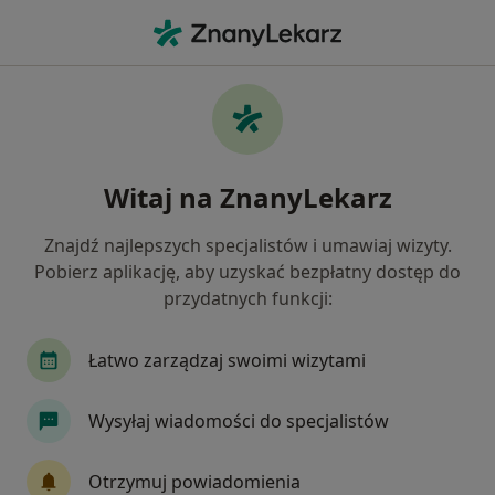
Me
Dermatolog • Orłowo, Gdynia, pomorskie
Filtry
Mapa
Dermatolodzy Gdynia Orłowo
Witaj na ZnanyLekarz
Jak działają wyniki wyszukiwania
Znajdź najlepszych specjalistów i umawiaj wizyty.
Pobierz aplikację, aby uzyskać bezpłatny dostęp do
przydatnych funkcji:
Łatwo zarządzaj swoimi wizytami
Wysyłaj wiadomości do specjalistów
lek. Marta Wolska
·
Więcej
W trakcie specjalizacji (Dermatolog)
Otrzymuj powiadomienia