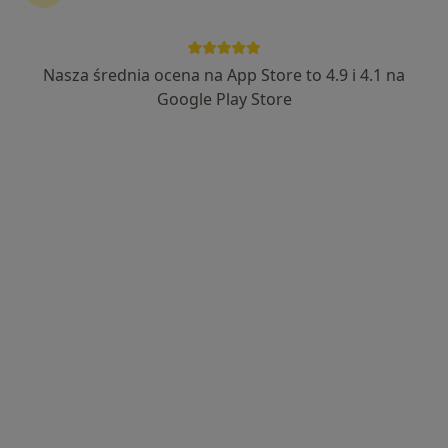
9 opinii
Aleja Zwycięstwa 241/11, Gdynia
•
Mapa
SKIN THERAPY Centrum Medyczne
Nasza średnia ocena na App Store to 4.9 i 4.1 na
Konsultacja dermatologiczna
350 zł
Google Play Store
Specjalista nie oferuje umawiania online pod tym adresem.
Poproś o wizytę
Bezpieczne płatności
MediPort
·
Więcej
Dermatologia, Alergologia, Diagnostyka