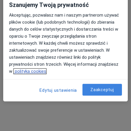
Szanujemy Twoją prywatność
3 opinie
Wrocławska 54, Gdynia
•
Mapa
Akceptując, pozwalasz nam i naszym partnerom używać
Indywidualna Specjalistyczna Praktyka Lekarska
plików cookie (lub podobnych technologii) do zbierania
danych do celów statystycznych i dostarczania treści w
Konsultacja dermatologiczna
Brak ceny
oparciu o Twoje zwyczaje przeglądania stron
Specjalista nie oferuje umawiania online pod tym adresem.
internetowych. W każdej chwili możesz sprawdzić i
zaktualizować swoje preferencje w ustawieniach. W
Poproś o wizytę
ustawieniach znajdziesz również linki do polityk
prywatności stron trzecich. Więcej informacji znajdziesz
w
polityka cookies
Zaakceptuj
Edytuj ustawienia
Care Medica
·
Więcej
Dermatologia, Chirurgia plastyczna, Chirurgia