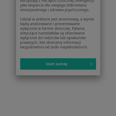
korzystają z narzędzi sztucznej inteligencji
lek. Sara Strugała
jako wsparcia dla swojego dobrostanu
emocjonalnego i zdrowia psychicznego.
W trakcie specjalizacji (Dermatolog), Lekarz wykonujący
·
Więcej
zabiegi medycyny estetycznej
Udział w ankiecie jest anonimowy, a wyniki
będą analizowane i prezentowane
157 opinii
wyłącznie w formie zbiorczej. Pytania
dotyczące nastolatków są skierowane
Konsultacja dermatologa dziecięcego - telemedycyna
270 zł
wyłącznie do rodziców lub opiekunów
Specjalista nie oferuje umawiania online pod tym adresem.
prawnych. Nie zbieramy informacji
bezpośrednio od osób niepełnoletnich.
Poproś o wizytę
Start survey
Bezpieczne płatności