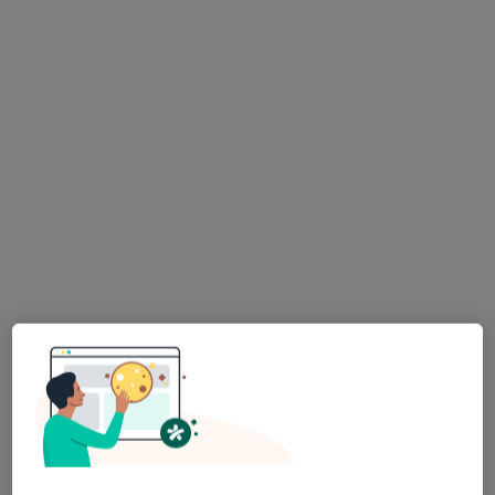
The Clinic Centrum Medyczne
·
Dermatologia, Medycyna estetyczna, Dermatologia dziecięca
Więcej
27 opinii
Aleja Zwycięstwa 241/6, Gdynia
•
Mapa
Brak dostępnych specjalistów z wolnymi terminami w tym centrum medycznym.
Pokaż profil
Julia Alicja Szablewska
·
Więcej
Dermatolog