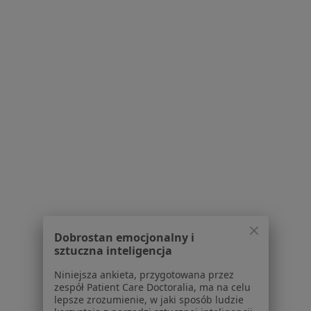
dr n. med. Joanna Szyfter-Harris
·
Więcej
Dermatolog
790 opinii
Konsultacja dermatologiczna
200 zł
Specjalista nie oferuje umawiania online pod tym adresem.
Poproś o wizytę
Dobrostan emocjonalny i
sztuczna inteligencja
Niniejsza ankieta, przygotowana przez
zespół Patient Care Doctoralia, ma na celu
lepsze zrozumienie, w jaki sposób ludzie
Bezpieczne płatności