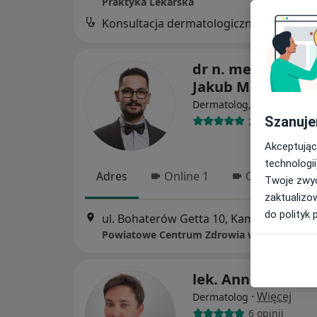
Praktyka Lekarska
Konsultacja dermatologiczna
B
dr n. med. i n. o z
Jakub Marczuk
·
Dermatolog, Wenerolog
Szanuje
258 opinii
Akceptując
technologii
Adres
Online 1
Online 2
Twoje zwyc
zaktualizo
do polityk 
ul. Bohaterów Getta 10, Kamienna Góra
Powiatowe Centrum Zdrowia w Kamiennej 
lek. Anna Godlew
·
Więcej
Dermatolog
6 opinii