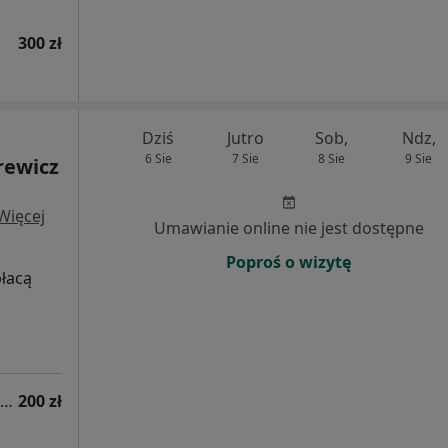
300 zł
Dziś
Jutro
Sob,
Ndz,
6 Sie
7 Sie
8 Sie
9 Sie
rewicz
Więcej
Umawianie online nie jest dostępne
Poproś o wizytę
płacą
Konsultacja dermatologiczna online (kolejna wizyta)
200 zł