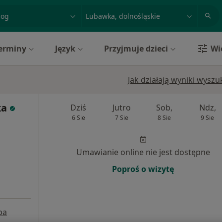
acja, badanie lub nazwisko
miasto lub dzielnica
erminy
Język
Przyjmuje dzieci
Wi
Jak działają wyniki wysz
ka
Dziś
Jutro
Sob,
Ndz,
6 Sie
7 Sie
8 Sie
9 Sie
Umawianie online nie jest dostępne
Poproś o wizytę
pa