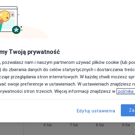
rak ceny
dr.
Dziś
Jutro
Sob,
Ndz,
6 Sie
7 Sie
8 Sie
9 Sie
Więcej
my Twoją prywatność
Brak kalendarza w Twojej lokalizacji.
, pozwalasz nam i naszym partnerom używać plików cookie (lub p
Pokaż adresy z kalendarzem
) do zbierania danych do celów statystycznych i dostarczania treśc
zaje przeglądania stron internetowych. W każdej chwili możesz spr
wać swoje preferencje w ustawieniach. W ustawieniach znajdziesz ró
prywatności stron trzecich. Więcej informacji znajdziesz w
polityka
•
Mapa
Górze
Za
Edytuj ustawienia
ska
Dziś
Jutro
Sob,
Ndz,
6 Sie
7 Sie
8 Sie
9 Sie