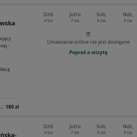
Dziś
Jutro
Sob,
Ndz,
6 Sie
7 Sie
8 Sie
9 Sie
awska
ujący
Umawianie online nie jest dostępne
·
znej
Poproś o wizytę
płacą
3
tacja z zakresu medycyny estetycznej
180 zł
Dziś
Jutro
Sob,
Ndz,
6 Sie
7 Sie
8 Sie
9 Sie
yńska-