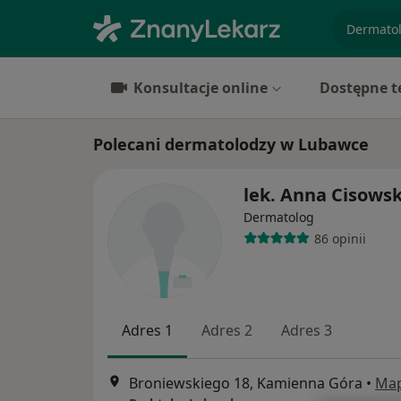
specjaliz
Konsultacje online
Dostępne t
Polecani dermatolodzy w Lubawce
lek. Anna Cisows
Dermatolog
86 opinii
Adres 1
Adres 2
Adres 3
Broniewskiego 18, Kamienna Góra
•
Ma