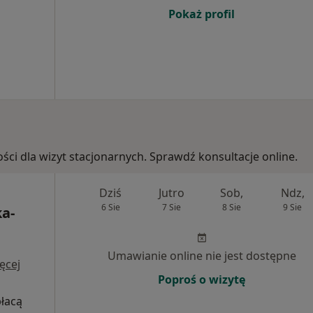
Pokaż profil
ości dla wizyt stacjonarnych. Sprawdź konsultacje online.
Dziś
Jutro
Sob,
Ndz,
6 Sie
7 Sie
8 Sie
9 Sie
a-
Umawianie online nie jest dostępne
ęcej
Poproś o wizytę
płacą