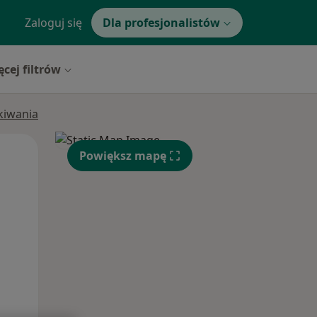
Zaloguj się
Dla profesjonalistów
ęcej filtrów
ukiwania
Pon,
Wt,
Śr,
Powiększ mapę
10 Sie
11 Sie
12 Sie