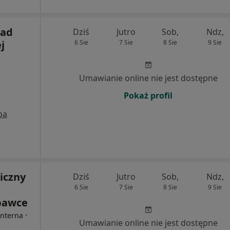
ład
Dziś
Jutro
Sob,
Ndz,
j
6 Sie
7 Sie
8 Sie
9 Sie
Umawianie online nie jest dostępne
Pokaż profil
pa
iczny
Dziś
Jutro
Sob,
Ndz,
6 Sie
7 Sie
8 Sie
9 Sie
bawce
·
Interna
Umawianie online nie jest dostępne