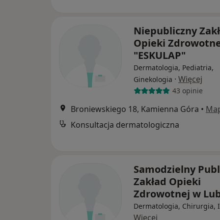
Niepubliczny Zak
Opieki Zdrowotne
"ESKULAP"
Dermatologia, Pediatria,
·
Więcej
Ginekologia
43 opinie
Broniewskiego 18, Kamienna Góra
•
Ma
Konsultacja dermatologiczna
Samodzielny Publ
Zakład Opieki
Zdrowotnej w Lu
Dermatologia, Chirurgia, 
Więcej