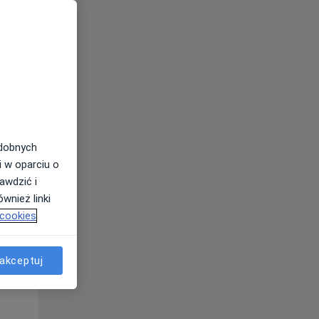
Pon,
Wt,
Śr,
10 Sie
11 Sie
12 Sie
odobnych
i w oparciu o
awdzić i
wnież linki
 cookies
akceptuj
Pon,
Wt,
Śr,
10 Sie
11 Sie
12 Sie