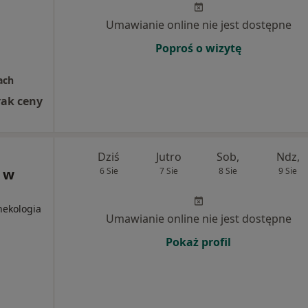
Umawianie online nie jest dostępne
Poproś o wizytę
ach
rak ceny
Dziś
Jutro
Sob,
Ndz,
 w
6 Sie
7 Sie
8 Sie
9 Sie
nekologia
Umawianie online nie jest dostępne
Pokaż profil