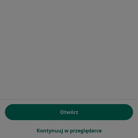
Bezpieczne płatności
lek. Damian Kadylak
·
Więcej
Dermatolog, Wenerolog
116 opinii
Konsultacja dermatologiczna online
300 zł
Specjalista nie oferuje umawiania online pod tym adresem.
Poproś o wizytę
Otwórz
Kontynuuj w przeglądarce