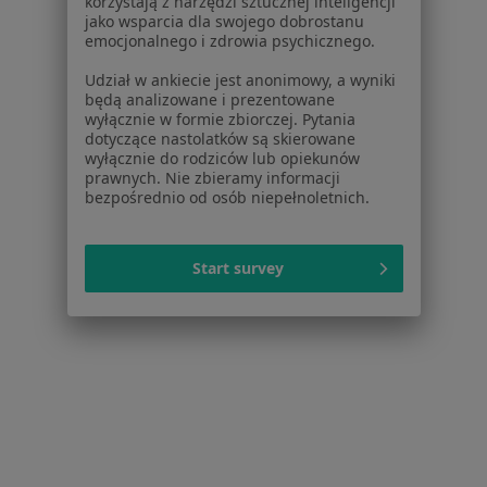
korzystają z narzędzi sztucznej inteligencji
jako wsparcia dla swojego dobrostanu
emocjonalnego i zdrowia psychicznego.
Udział w ankiecie jest anonimowy, a wyniki
będą analizowane i prezentowane
wyłącznie w formie zbiorczej. Pytania
dotyczące nastolatków są skierowane
wyłącznie do rodziców lub opiekunów
prawnych. Nie zbieramy informacji
Bezpieczne płatności
bezpośrednio od osób niepełnoletnich.
lek. Mariana Karwan
Dermatolog, Lekarz rodzinny, Lekarz wykonujący zabiegi
·
Więcej
medycyny estetycznej
Start survey
599 opinii
Konsultacja online
200 zł
Specjalista nie oferuje umawiania online pod tym adresem.
Poproś o wizytę