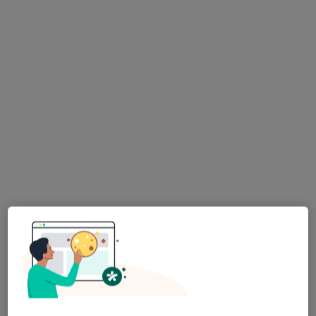
lek. Danuta Twardak
·
Więcej
Dermatolog
21 opinii
Adres 1
Adres 2
H. Sienkiewicza 4, Bielawa
•
Mapa
Gabinet lekarski
Konsultacja dermatologiczna
Brak ceny
Specjalista nie oferuje umawiania online pod tym adresem.
Poproś o wizytę