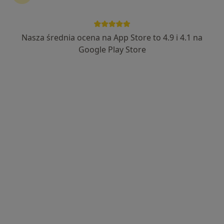
dr n. med. Aneta Drozdowska
·
W trakcie specjalizacji (Dermatolog), Lekarz medycyny pracy
Nasza średnia ocena na App Store to 4.9 i 4.1 na
Więcej
Google Play Store
63 opinie
Letnia 20, Kłodzko
•
Mapa
Sudetia Med Ideal Health& Beauty
Konsultacja dermatologiczna
od 300 zł
Specjalista nie oferuje umawiania online pod tym adresem.
Poproś o wizytę