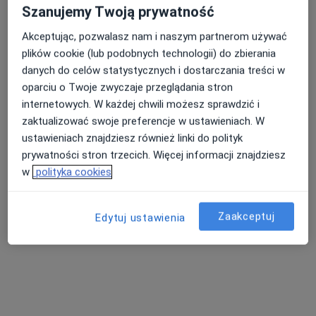
Szanujemy Twoją prywatność
Akceptując, pozwalasz nam i naszym partnerom używać
plików cookie (lub podobnych technologii) do zbierania
danych do celów statystycznych i dostarczania treści w
dr n. med. Karolina Wodok-Wieczorek
oparciu o Twoje zwyczaje przeglądania stron
·
Więcej
internetowych. W każdej chwili możesz sprawdzić i
Dermatolog
zaktualizować swoje preferencje w ustawieniach. W
67 opinii
ustawieniach znajdziesz również linki do polityk
Adres 1
Adres 2
Online
prywatności stron trzecich. Więcej informacji znajdziesz
w
polityka cookies
Jana III Sobieskiego 19a/2, Bielawa
•
Mapa
Przychodnia Lekarsko-Rehabilitacyjna ZDROVIT
Zaakceptuj
Edytuj ustawienia
Konsultacja dermatologiczna
130 zł
Specjalista nie oferuje umawiania online pod tym adresem.
Poproś o wizytę