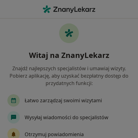
Me
Dermatolog • Nowa Ruda, dolnośląskie
Filtry
Ubezpieczenie
Mapa
Polecani dermatolodzy w Nowej Rudzie
Witaj na ZnanyLekarz
Jak działają wyniki wyszukiwania
Znajdź najlepszych specjalistów i umawiaj wizyty.
Pobierz aplikację, aby uzyskać bezpłatny dostęp do
Wybierz swoje ubezpieczenie
przydatnych funkcji:
Łatwo zarządzaj swoimi wizytami
Wysyłaj wiadomości do specjalistów
Otrzymuj powiadomienia