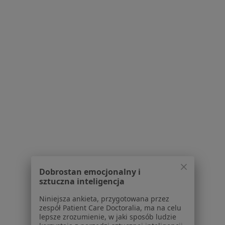
Bezpieczne płatności
lek. Ewa Marzec
·
Więcej
Dermatolog
639 opinii
Konsultacja online
280 zł
Specjalista nie oferuje umawiania online pod tym adresem.
Dobrostan emocjonalny i
sztuczna inteligencja
Poproś o wizytę
Niniejsza ankieta, przygotowana przez
zespół Patient Care Doctoralia, ma na celu
lepsze zrozumienie, w jaki sposób ludzie