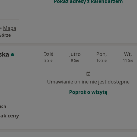
Pokaż adresy z kalendarzem
•
Mapa
Górze
ska
Dziś
Jutro
Pon,
Wt,
8 Sie
9 Sie
10 Sie
11 Sie
Umawianie online nie jest dostępne
Poproś o wizytę
ach
rak ceny