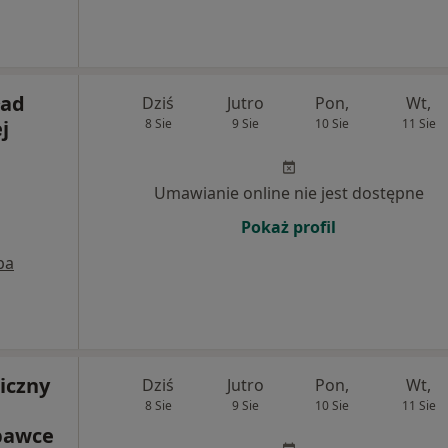
ład
Dziś
Jutro
Pon,
Wt,
j
8 Sie
9 Sie
10 Sie
11 Sie
Umawianie online nie jest dostępne
Pokaż profil
pa
iczny
Dziś
Jutro
Pon,
Wt,
8 Sie
9 Sie
10 Sie
11 Sie
bawce