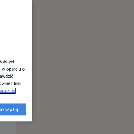
odobnych
Śr,
Czw,
Pt,
i w oparciu o
12 Sie
13 Sie
14 Sie
awdzić i
wnież linki
 cookies
akceptuj