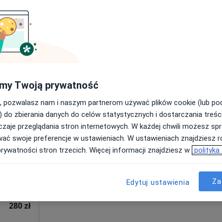
od 250 zł
my Twoją prywatność
, pozwalasz nam i naszym partnerom używać plików cookie (lub p
ała
Dziś
Jutro
Pon,
Wt,
) do zbierania danych do celów statystycznych i dostarczania treśc
8 Sie
9 Sie
10 Sie
11 Sie
zaje przeglądania stron internetowych. W każdej chwili możesz spr
wać swoje preferencje w ustawieniach. W ustawieniach znajdziesz ró
·
Więcej
Umawianie online nie jest dostępne
prywatności stron trzecich. Więcej informacji znajdziesz w
polityka
Poproś o wizytę
Za
Edytuj ustawienia
280 zł