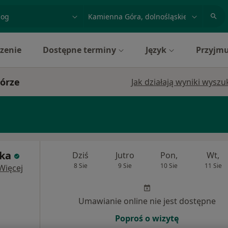
acja, badanie lub nazwisko
miasto lub dzielnica
zenie
Dostępne terminy
Język
Przyjmu
órze
Jak działają wyniki wysz
ska
Dziś
Jutro
Pon,
Wt,
8 Sie
9 Sie
10 Sie
11 Sie
Więcej
Umawianie online nie jest dostępne
Poproś o wizytę