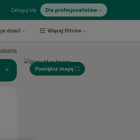
Zaloguj się
Dla profesjonalistów
je dzieci
Więcej filtrów
ukiwania
Powiększ mapę
Śr,
Czw,
Pt,
12 Sie
13 Sie
14 Sie