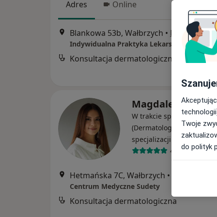
Adres
Online
Blankowa 53b, Wałbrzych
•
Mapa
Indywidualna Praktyka Lekarska
Konsultacja dermatologiczna
Szanuje
Akceptując
Magdalena Dzięg
technologii
W trakcie specjalizacji
Twoje zwyc
(Dermatolog), W trakcie
zaktualizo
specjalizacji (Wenerolog)
do polityk 
45 opinii
Hetmańska 7C, Wałbrzych
•
Mapa
Centrum Medyczne Sudety
Konsultacja dermatologiczna