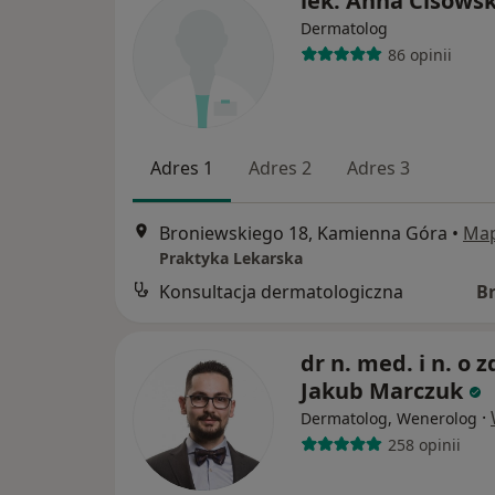
lek. Anna Cisows
Dermatolog
86 opinii
Adres 1
Adres 2
Adres 3
Broniewskiego 18, Kamienna Góra
•
Ma
Praktyka Lekarska
Konsultacja dermatologiczna
B
dr n. med. i n. o z
Jakub Marczuk
·
Dermatolog, Wenerolog
258 opinii