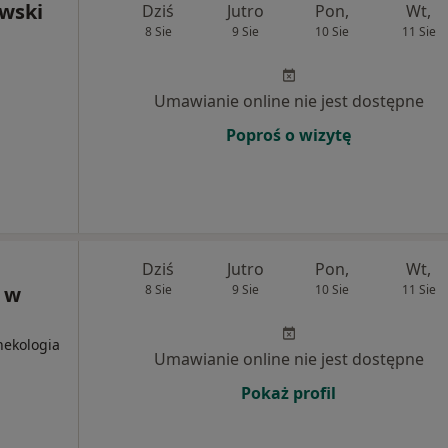
awski
Dziś
Jutro
Pon,
Wt,
8 Sie
9 Sie
10 Sie
11 Sie
Umawianie online nie jest dostępne
Poproś o wizytę
Dziś
Jutro
Pon,
Wt,
 w
8 Sie
9 Sie
10 Sie
11 Sie
nekologia
Umawianie online nie jest dostępne
Pokaż profil