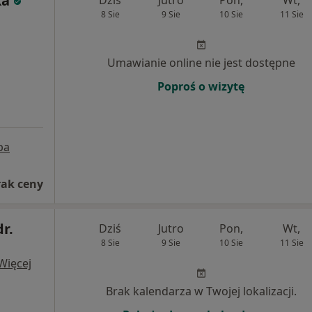
ka
Dziś
Jutro
Pon,
Wt,
8 Sie
9 Sie
10 Sie
11 Sie
Umawianie online nie jest dostępne
Poproś o wizytę
pa
rak ceny
dr.
Dziś
Jutro
Pon,
Wt,
8 Sie
9 Sie
10 Sie
11 Sie
Więcej
Brak kalendarza w Twojej lokalizacji.