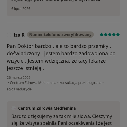
6 lipca 2026
Iza R
Numer telefonu zweryfikowany
I
Pan Doktor bardzo , ale to bardzo przemiły ,
doświadczony , jestem bardzo zadowolona po
wizycie . Jestem wdzięczna, że tacy lekarze
jeszcze istnieją .
26 marca 2026
•
Centrum Zdrowia Medfemina
•
konsultacja proktologiczna
•
w opinii użytkownika Iza R
zgłoś nadużycie
Centrum Zdrowia Medfemina
Bardzo dziękujemy za tak miłe słowa. Cieszymy
się, że wizyta spełniła Pani oczekiwania i że jest