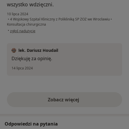
wszystko wdzięczni.
10 lipca 2024
•
4 Wojskowy Szpital Kliniczny z Polikliniką SP ZOZ we Wrocławiu
•
Konsultacja chirurgiczna
w opinii użytkownika Ireneusz Rydz
•
zgłoś nadużycie
lek. Dariusz Houdail
Dziękuję za opinię.
14 lipca 2024
Zobacz więcej
opinie powyżej
Odpowiedzi na pytania