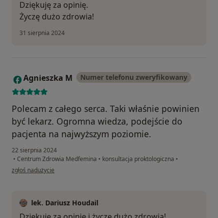
Dziękuję za opinię.
Życzę dużo zdrowia!
31 sierpnia 2024
Agnieszka M
Numer telefonu zweryfikowany
A
Polecam z całego serca. Taki właśnie powinien
być lekarz. Ogromna wiedza, podejście do
pacjenta na najwyższym poziomie.
22 sierpnia 2024
•
Centrum Zdrowia Medfemina
•
konsultacja proktologiczna
•
w opinii użytkownika Agnieszka M
zgłoś nadużycie
lek. Dariusz Houdail
Dziękuję za opinię i życzę dużo zdrowia!