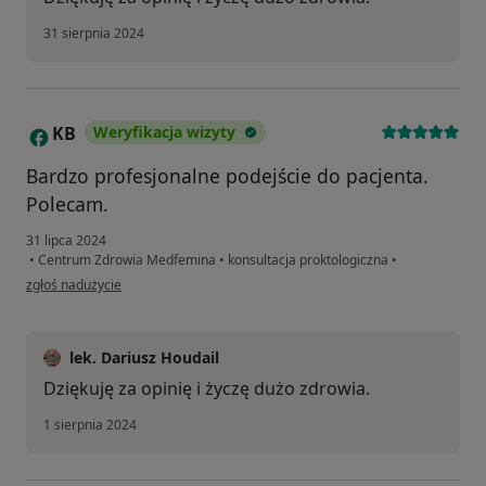
31 sierpnia 2024
KB
Weryfikacja wizyty
K
Bardzo profesjonalne podejście do pacjenta.
Polecam.
31 lipca 2024
•
Centrum Zdrowia Medfemina
•
konsultacja proktologiczna
•
w opinii użytkownika KB
zgłoś nadużycie
lek. Dariusz Houdail
Dziękuję za opinię i życzę dużo zdrowia.
1 sierpnia 2024