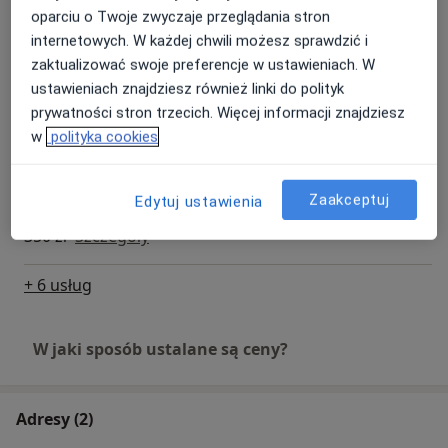
400 zł
Szczegóły
oparciu o Twoje zwyczaje przeglądania stron
internetowych. W każdej chwili możesz sprawdzić i
Gumkowanie hemoroidów
zaktualizować swoje preferencje w ustawieniach. W
Od 600 zł
Szczegóły
ustawieniach znajdziesz również linki do polityk
prywatności stron trzecich. Więcej informacji znajdziesz
Konsultacja proktologiczna + rektoskopia
w
polityka cookies
450 zł
Szczegóły
Zaakceptuj
Edytuj ustawienia
Kwalifikacja do operacji
350 zł
Szczegóły
+ 6 usług
W jaki sposób ustalane są ceny?
Adresy (2)