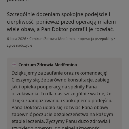
Szczególnie doceniam spokojne podejście i
cierpliwość, ponieważ przed operacją miałem
wiele obaw, a Pan Doktor potrafił je rozwiać.
6 lipca 2026
•
Centrum Zdrowia Medfemina
•
operacja przepukliny
•
w opinii użytkownika Błażej
zgłoś nadużycie
Centrum Zdrowia Medfemina
Dziękujemy za zaufanie oraz rekomendację!
Cieszymy się, że zarówno konsultacje, zabieg,
jak i opieka pooperacyjna spełniły Pana
oczekiwania. To dla nas szczególnie ważne, że
dzięki zaangażowaniu i spokojnemu podejściu
Pana Doktora udało się rozwiać Pana obawy i
zapewnić poczucie bezpieczeństwa na każdym
etapie leczenia. Życzymy Panu dużo zdrowia i
szybkiego powrotu do pełnej aktywności.