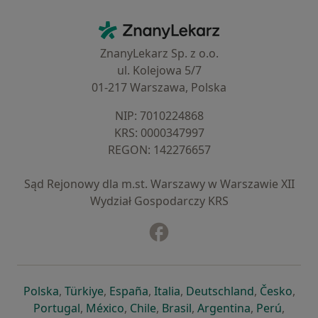
Kontakt
ZnanyLekarz - Strona główna
ZnanyLekarz Sp. z o.o.
ul. Kolejowa 5/7
01-217 Warszawa, Polska
NIP: ⁠7010224868
KRS: ⁠0000347997
REGON: ⁠142276657
Sąd Rejonowy dla m.st. Warszawy w Warszawie XII
Wydział Gospodarczy KRS
Facebook
otwiera się w nowej karcie
otwiera się w nowej karcie
otwiera się w nowej karcie
otwiera się w nowej karcie
otwiera się w nowej karci
otwiera się
otwi
Polska
,
Türkiye
,
España
,
Italia
,
Deutschland
,
Česko
,
otwiera się w nowej karcie
otwiera się w nowej karcie
otwiera się w nowej karcie
otwiera się w nowej kar
otwiera się 
otwier
Portugal
,
México
,
Chile
,
Brasil
,
Argentina
,
Perú
,