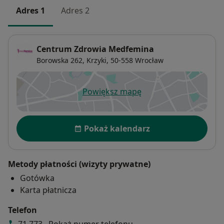
Adres 1
Adres 2
Centrum Zdrowia Medfemina
Borowska 262,
Krzyki
, 50-558
Wrocław
Powiększ mapę
otwiera się w nowej karcie
Dostępność
Pokaż kalendarz
Metody płatności (wizyty prywatne)
Gotówka
Karta płatnicza
Telefon
71 773...
Pokaż numer telefonu