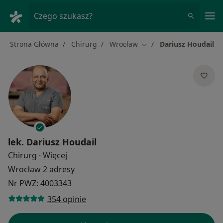
Me
Czego szukasz?
Strona Główna
Chirurg
Wrocław
Dariusz Houdail
Zmień miasto
lek.
Dariusz Houdail
O specjalizacjach
Chirurg
·
Więcej
Wrocław
2 adresy
Nr PWZ: 4003343
354 opinie