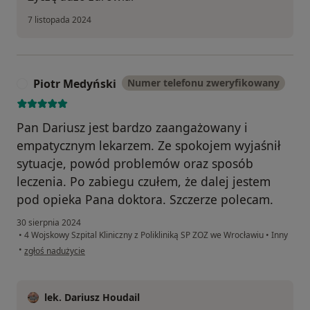
7 listopada 2024
Piotr Medyński
Numer telefonu zweryfikowany
P
Pan Dariusz jest bardzo zaangażowany i
empatycznym lekarzem. Ze spokojem wyjaśnił
sytuacje, powód problemów oraz sposób
leczenia. Po zabiegu czułem, że dalej jestem
pod opieka Pana doktora. Szczerze polecam.
30 sierpnia 2024
•
4 Wojskowy Szpital Kliniczny z Polikliniką SP ZOZ we Wrocławiu
•
Inny
w opinii użytkownika Piotr Medyński
•
zgłoś nadużycie
lek. Dariusz Houdail