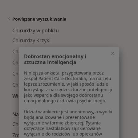
Powiązane wyszukiwania
Chirurdzy w pobliżu
Chirurdzy Krzyki
Chirurdzy Fabryczna
Dobrostan emocjonalny i
sztuczna inteligencja
Chirurdzy Śródmieście
Niniejsza ankieta, przygotowana przez
Chirurdzy Stare Miasto
zespół Patient Care Doctoralia, ma na celu
lepsze zrozumienie, w jaki sposób ludzie
Chirurdzy Psie Pole
korzystają z narzędzi sztucznej inteligencji
jako wsparcia dla swojego dobrostanu
Więcej (1)
emocjonalnego i zdrowia psychicznego.
Więcej w kategorii: Chirurdzy w pobliżu
Udział w ankiecie jest anonimowy, a wyniki
Najczęście leczone choroby
będą analizowane i prezentowane
wyłącznie w formie zbiorczej. Pytania
Choroby chirurgiczne w Wrocławiu
dotyczące nastolatków są skierowane
wyłącznie do rodziców lub opiekunów
Zmiany skórne w Wrocławiu