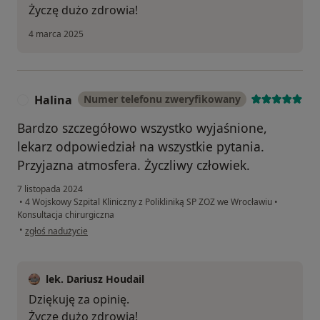
Życzę dużo zdrowia!
4 marca 2025
Halina
Numer telefonu zweryfikowany
H
Bardzo szczegółowo wszystko wyjaśnione,
lekarz odpowiedział na wszystkie pytania.
Przyjazna atmosfera. Życzliwy człowiek.
7 listopada 2024
•
4 Wojskowy Szpital Kliniczny z Polikliniką SP ZOZ we Wrocławiu
•
Konsultacja chirurgiczna
w opinii użytkownika Halina
•
zgłoś nadużycie
lek. Dariusz Houdail
Dziękuję za opinię.
Życzę dużo zdrowia!