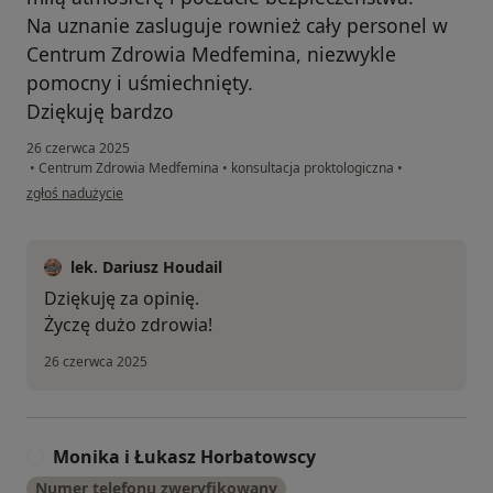
Na uznanie zasluguje rownież cały personel w
Centrum Zdrowia Medfemina, niezwykle
pomocny i uśmiechnięty.
Dziękuję bardzo
26 czerwca 2025
•
Centrum Zdrowia Medfemina
•
konsultacja proktologiczna
•
w opinii użytkownika Anna
zgłoś nadużycie
lek. Dariusz Houdail
Dziękuję za opinię.
Życzę dużo zdrowia!
26 czerwca 2025
Monika i Łukasz Horbatowscy
M
Numer telefonu zweryfikowany