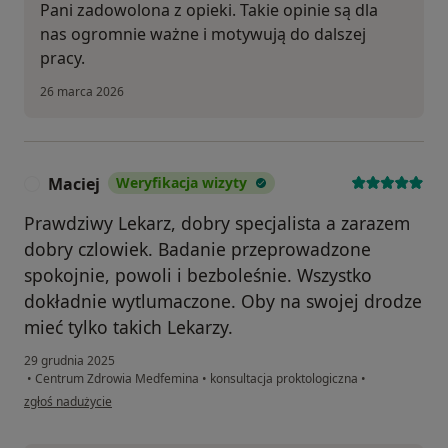
Pani zadowolona z opieki. Takie opinie są dla
nas ogromnie ważne i motywują do dalszej
pracy.
26 marca 2026
Maciej
Weryfikacja wizyty
M
Prawdziwy Lekarz, dobry specjalista a zarazem
dobry czlowiek. Badanie przeprowadzone
spokojnie, powoli i bezboleśnie. Wszystko
dokładnie wytlumaczone. Oby na swojej drodze
mieć tylko takich Lekarzy.
29 grudnia 2025
•
Centrum Zdrowia Medfemina
•
konsultacja proktologiczna
•
w opinii użytkownika Maciej
zgłoś nadużycie