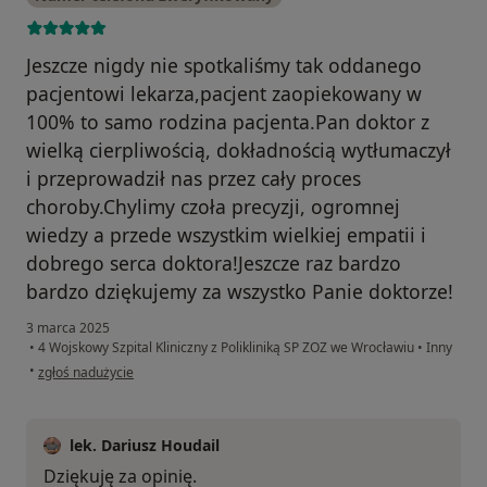
Jeszcze nigdy nie spotkaliśmy tak oddanego
pacjentowi lekarza,pacjent zaopiekowany w
100% to samo rodzina pacjenta.Pan doktor z
wielką cierpliwością, dokładnością wytłumaczył
i przeprowadził nas przez cały proces
choroby.Chylimy czoła precyzji, ogromnej
wiedzy a przede wszystkim wielkiej empatii i
dobrego serca doktora!Jeszcze raz bardzo
bardzo dziękujemy za wszystko Panie doktorze!
3 marca 2025
•
4 Wojskowy Szpital Kliniczny z Polikliniką SP ZOZ we Wrocławiu
•
Inny
w opinii użytkownika Monika i Łukasz Horbatowscy
•
zgłoś nadużycie
lek. Dariusz Houdail
Dziękuję za opinię.